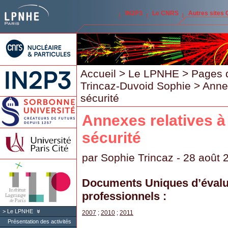
IN2P3
Le CNRS
Autres sites
Accueil
>
Le LPNHE
>
Pages 
Trincaz-Duvoid Sophie
> Annex
sécurité
Annexes relatives à 
sécurité
par
Sophie Trincaz
- 28 août 
Documents Uniques d’évalu
professionnels :
Le LPNHE
2007
;
2010
;
2011
Présentation des activités