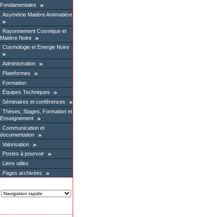
Fondamentales
Asymétrie Matière Antimatière
Rayonnement Cosmique et
Matière Noire
Cosmologie et Energie Noire
Administration
Plateformes
Formation
Équipes Techniques
Séminaires et conférences
Thèses, Stages, Formation et
Enseignement
Communication et
documentation
Valorisation
Postes à pourvoir
Liens utiles
Pages archivées