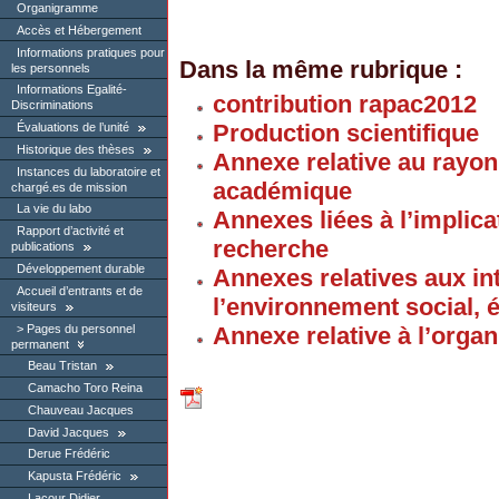
Organigramme
Accès et Hébergement
Informations pratiques pour
Dans la même rubrique :
les personnels
Informations Egalité-
contribution rapac2012
Discriminations
Production scientifique
Évaluations de l’unité
Historique des thèses
Annexe relative au rayonn
Instances du laboratoire et
académique
chargé.es de mission
La vie du labo
Annexes liées à l’implica
Rapport d’activité et
recherche
publications
Développement durable
Annexes relatives aux in
Accueil d’entrants et de
l’environnement social, 
visiteurs
Pages du personnel
Annexe relative à l’organi
permanent
Beau Tristan
Camacho Toro Reina
Chauveau Jacques
David Jacques
Derue Frédéric
Kapusta Frédéric
Lacour Didier