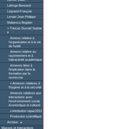
Laforge Bertrand
Legrand François
Lenain Jean Philippe
Malaescu Bogdan
Trincaz-Duvoid Sophie
Annexe relative à
l’organisation et à la vie
de l’unité
Annexe relative au
rayonnement et à
l’attractivité académique
Annexes liées à
l’implication dans la
formation par la
recherche
Annexes relatives à
l’hygène et à la sécurité
Annexes relatives aux
interactions avec
l’environnement social,
économique et culturel
contribution rapac2012
Production scientifique
Archive
Masses et Interactions