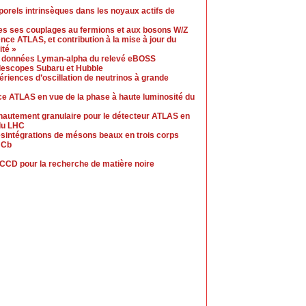
mporels intrinsèques dans les noyaux actifs de
des ses couplages au fermions et aux bosons W/Z
ence ATLAS, et contribution à la mise à jour du
ité »
des données Lyman-alpha du relevé eBOSS
télescopes Subaru et Hubble
ériences d’oscillation de neutrinos à grande
ce ATLAS en vue de la phase à haute luminosité du
 hautement granulaire pour le détecteur ATLAS en
 du LHC
sintégrations de mésons beaux en trois corps
HCb
e CCD pour la recherche de matière noire