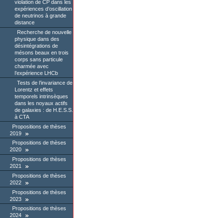
violation de CP dans les
expériences d’oscillation
de neutrinos à grande
distance
Recherche de nouvelle
physique dans des
désintégrations de
mésons beaux en trois
corps sans particule
charmée avec
l’expérience LHCb
Tests de l’invariance de
Lorentz et effets
temporels intrinsèques
dans les noyaux actifs
de galaxies : de H.E.S.S.
à CTA
Propositions de thèses
2019
Propositions de thèses
2020
Propositions de thèses
2021
Propositions de thèses
2022
Propositions de thèses
2023
Propositions de thèses
2024