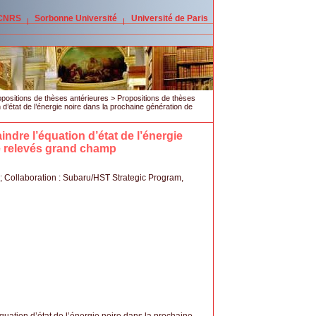
 CNRS
Sorbonne Université
Université de Paris
positions de thèses antérieures
>
Propositions de thèses
n d’état de l’énergie noire dans la prochaine génération de
indre l’équation d’état de l’énergie
e relevés grand champ
; Collaboration : Subaru/HST Strategic Program,