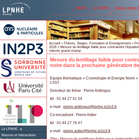
IN2P3
Le CNRS
Autres sites
Accueil
>
Thèses, Stages, Formation et Enseignement
>
Pro
2018
> Mesure du lentillage faible pour contraindre l’équatio
relevés grand champ
Mesure du lentillage faible pour contra
noire dans la prochaine génération d
Equipe thématique « Cosmologie et Energie Noire » 
LSST
Directeur de thèse : Pierre Antilogus
tél : 01 44 27 41 54
e-mail :
pierre.antilogus
@
lpnhe.in2p3.fr
Co-encadrant : Pierre Astier
tél : 01 44 27 76 47
Le LPNHE
e-mail :
pierre.astier
@
lpnhe.in2p3.fr
Masses et Interactions