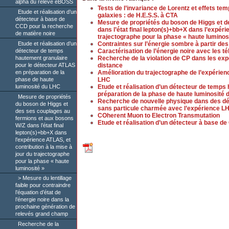
alpha du relevé eBOSS
Tests de l’invariance de Lorentz et effets te
Etude et réalisation d’un
galaxies : de H.E.S.S. à CTA
détecteur à base de
Mesure de propriétés du boson de Higgs et 
CCD pour la recherche
dans l’état final lepton(s)+bb+X dans l’expéri
de matière noire
trajectographe pour la phase « haute luminos
Etude et réalisation d’un
Contraintes sur l’énergie sombre à partir 
détecteur de temps
Caractérisation de l’énergie noire avec les 
hautement granulaire
Recherche de la violation de CP dans les exp
pour le détecteur ATLAS
distance
en préparation de la
Amélioration du trajectographe de l’expérien
phase de haute
LHC
luminosité du LHC
Etude et réalisation d’un détecteur de temps
préparation de la phase de haute luminosité
Mesure de propriétés
Recherche de nouvelle physique dans des dé
du boson de Higgs et
sans particule charmée avec l’expérience L
des ses couplages au
COherent Muon to Electron Transmutation
fermions et aux bosons
Etude et réalisation d’un détecteur à base d
W/Z dans l’état final
lepton(s)+bb+X dans
l’expérience ATLAS, et
contribution à la mise à
jour du trajectographe
pour la phase « haute
luminosité »
Mesure du lentillage
faible pour contraindre
l’équation d’état de
l’énergie noire dans la
prochaine génération de
relevés grand champ
Recherche de la