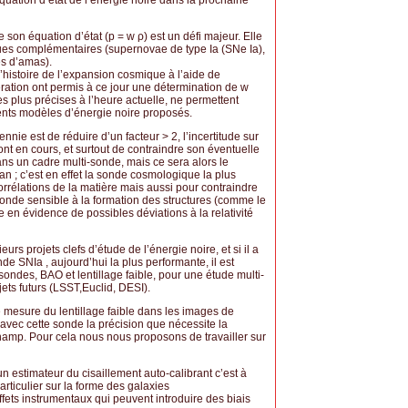
’équation d’état de l’énergie noire dans la prochaine
e son équation d’état (p = w ρ) est un défi majeur. Elle
ques complémentaires (supernovae de type Ia (SNe Ia),
s d’amas).
l’histoire de l’expansion cosmique à l’aide de
ation ont permis à ce jour une détermination de w
s plus précises à l’heure actuelle, ne permettent
rents modèles d’énergie noire proposés.
nnie est de réduire d’un facteur > 2, l’incertitude sur
ont en cours, et surtout de contraindre son éventuelle
ns un cadre multi-sonde, mais ce sera alors le
plan ; c’est en effet la sonde cosmologique la plus
orrélations de la matière mais aussi pour contraindre
 sonde sensible à la formation des structures (comme le
re en évidence de possibles déviations à la relativité
s projets clefs d’étude de l’énergie noire, et si il a
nde SNIa , aujourd’hui la plus performante, il est
sondes, BAO et lentillage faible, pour une étude multi-
ets futurs (LSST,Euclid, DESI).
mesure du lentillage faible dans les images de
avec cette sonde la précision que nécessite la
amp. Pour cela nous nous proposons de travailler sur
 estimateur du cisaillement auto-calibrant c’est à
articulier sur la forme des galaxies
 effets instrumentaux qui peuvent introduire des biais