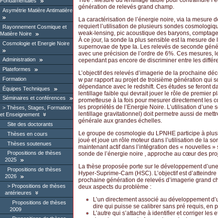
Titre : Mesure du lentillage faible pour contraindre l
Fondamentales
génération de relevés grand champ.
Asymétrie Matière Antimatière
La caractérisation de l’énergie noire, via la mesure d
requiert l’utilisation de plusieurs sondes cosmologi
Rayonnement Cosmique et
weak-lensing, pic acoustique des baryons, comptage
Matière Noire
À ce jour, la sonde la plus sensible est la mesure de 
Cosmologie et Energie Noire
supernovae de type Ia. Les relevés de seconde génér
avec une précision de l’ordre de 6%. Ces mesures, le
Administration
cependant pas encore de discriminer entre les diffé
Plateformes
L’objectif des relevés d’imagerie de la prochaine déce
Formation
w par rapport au projet de troisième génération qui s
dépendance avec le redshift. Ces études se feront da
Équipes Techniques
lentillage faible qui devrait jouer le rôle de premier 
Séminaires et conférences
prometteuse à la fois pour mesurer directement les c
les propriétés de l’Energie Noire. L’utilisation d’une
Thèses, Stages, Formation
lentillage gravitationnel) doit permetre aussi de mett
et Enseignement
générale aux grandes échelles.
Site des doctorants
Le groupe de cosmologie du LPNHE participe à plusieur
Thèses en cours
joué et joue un rôle moteur dans l’utilisation de la so
Thèses soutenues
maintenant actif dans l’intégration des « nouvelles » 
Propositions de thèses
sonde de l’énergie noire , approche au cœur des proj
2025
La thèse proposée porte sur le développement d’une 
Propositions de thèses
Hyper-Suprime-Cam (HSC). L’objectif est d’atteindre 
2026
prochaine génération de relevés d’imagerie grand ch
Propositions de thèses
deux aspects du problème :
antérieures
L’un directement associé au développement d’un
Propositions de thèses
dire qui puisse se calibrer sans pré requis, en p
2009
L’autre qui s’attache à identifier et corriger les