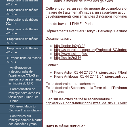
Propositions de thèses
dans la mesure de forme des galaxies.
2012
Cette entreprise, au sein du groupe de cosmologie
Propositions de thèses
matière de traitement d’images, un savoir-faire acq
2013
développements concernant les distorsions non-liné
Propositions de thèses
Lieu de travail : LPNHE - Paris
2014
Propositions de thèses
Déplacements éventuels : Tokyo / Berkeley / Baltimo
2015
Documentation :
Propositions de thèses
2016
http://lpnhe.in2p3.fr/
Propositions de thèses
https://subarutelescope.org/Projects/HSC/index
2017
http://www.lsst.org/lsst
http://lsst.in2p3.fr/
Propositions de thèses
2018
Contact :
Amélioration du
trajectographe de
Pierre Astier, 01 44 27 76 47,
pierre.astier
@
lpn
l’expérience ATLAS en
Pierre Antilogus, 01 44 27 41 54,
pierre.antilog
vue de la phase à haute
luminosité du LHC
Ecole doctorale de rattachement :
Ecole doctorale Sciences de la Terre et de l’Enviro
Caractérisation de
de l’Univers
l’énergie noire avec les
télescopes Subaru et
Lien sur les offres de thèse et candidature :
Hubble
http://ed560.ipgp.fr/index.php/Offres_de_th%C3%A8
COherent Muon to
Electron Transmutation
Contraintes sur
l’énergie sombre à partir
des données Lyman-
Dans la même rubrique :