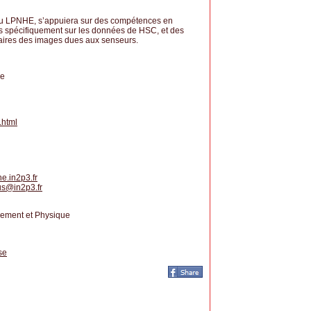
 du LPNHE, s’appuiera sur des compétences en
uis spécifiquement sur les données de HSC, et des
aires des images dues aux senseurs.
re
.html
he.in2p3.fr
us
@
in2p3.fr
nnement et Physique
se