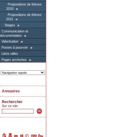
Propositions de thèses
2010
Propositions de thèses
2011
Stages
Communication et
documentation
Valorisation
Postes à pourvoir
Liens utiles
Pages archivées
Annuaires
Rechercher
Sur ce site