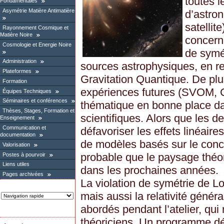
toutes 
Fondamentales
Asymétrie Matière Antimatière
d’astro
satellit
Rayonnement Cosmique et
Matière Noire
concerna
Cosmologie et Energie Noire
de symé
Administration
sources astrophysiques, en r
Plateformes
Gravitation Quantique. De plu
Formation
expériences futures (SVOM, C
Équipes Techniques
Séminaires et conférences
thématique en bonne place d
Thèses, Stages, Formation et
scientifiques. Alors que les de
Enseignement
Communication et
défavoriser les effets linéaire
documentation
de modèles basés sur le conce
Valorisation
probable que le paysage théo
Postes à pourvoir
Liens utiles
dans les prochaines années.
Pages archivées
La violation de symétrie de Lo
mais aussi la relativité généra
abordés pendant l’atelier, qui
théoriciens. Un programme dét