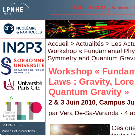
IN2P3
Le CNRS
Autres sites
Accueil
>
Actualités
>
Les Act
Workshop « Fundamental Physi
Symmetry and Quantum Gravi
Workshop « Fundam
Laws : Gravity, Lor
Quantum Gravity »
2 & 3 Juin 2010, Campus Ju
par
Vera De-Sa-Varanda
- 4 a
Le LPNHE
Ces que
Masses et Interactions