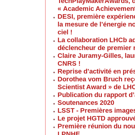
TechPlayMakerAwards, da
« Academic Achievement
DESI, première expérien
la mesure de l’énergie no
ciel !
La collaboration LHCb a
déclencheur de premier 
Claire Juramy-Gilles, lau
CNRS !
Reprise d’activité en pré
Dorothea vom Bruch reço
Scientist Award » de LH
Publication du rapport d’
Soutenances 2020
LSST - Premières images 
Le projet HGTD approuv
Première réunion du nouv
LPNHE