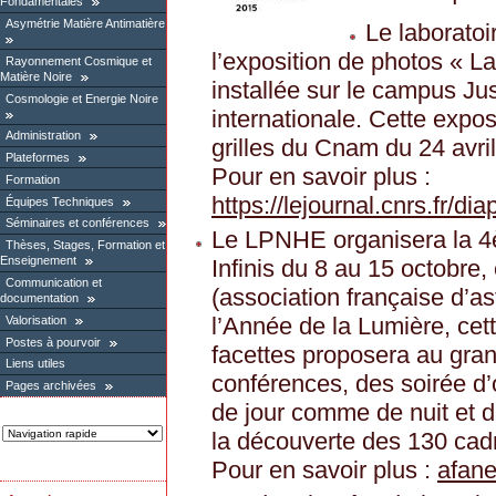
Fondamentales
Asymétrie Matière Antimatière
Le laboratoi
l’exposition de photos « L
Rayonnement Cosmique et
Matière Noire
installée sur le campus Jus
Cosmologie et Energie Noire
internationale. Cette exposi
Administration
grilles du Cnam du 24 avri
Plateformes
Pour en savoir plus :
Formation
https://lejournal.cnrs.fr/d
Équipes Techniques
Séminaires et conférences
Le LPNHE organisera la 4è
Thèses, Stages, Formation et
Enseignement
Infinis du 8 au 15 octobre,
Communication et
(association française d’
documentation
l’Année de la Lumière, cett
Valorisation
Postes à pourvoir
facettes proposera au gran
Liens utiles
conférences, des soirée d’o
Pages archivées
de jour comme de nuit et
la découverte des 130 cadr
Pour en savoir plus :
afanet