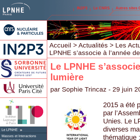
IN2P3
Le CNRS
Autres sites
Accueil
>
Actualités
>
Les Act
LPNHE s’associe à l’année de 
Le LPNHE s’associe 
lumière
par
Sophie Trincaz
- 29 juin 
2015 a été 
par l’Assem
Unies. Le L
diverses man
Le LPNHE
thématique 
Masses et Interactions