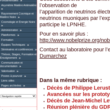
Fondamentales
l’observation de
Asymétrie Matière Antimatière
l’apparition de neutrinos éle
Rayonnement Cosmique et
neutrinos muoniques par l’ex
Matière Noire
Cosmologie et Energie Noire
participe le LPNHE.
Administration
Pour en savoir plus :
Plateformes
http://www.nobelprize.org/nob
Formation
Équipes Techniques
Contact au laboratoire pour l
Séminaires et conférences
Dumarchez
Thèses, Stages, Formation et
Enseignement
Communication et
documentation
Valorisation
Postes à pourvoir
Dans la même rubrique :
Liens utiles
Pages archivées
Décès de Philippe Lerus
Avancées sur les proto
Décès de Jean-Michel Le
Réunion plénière du GD