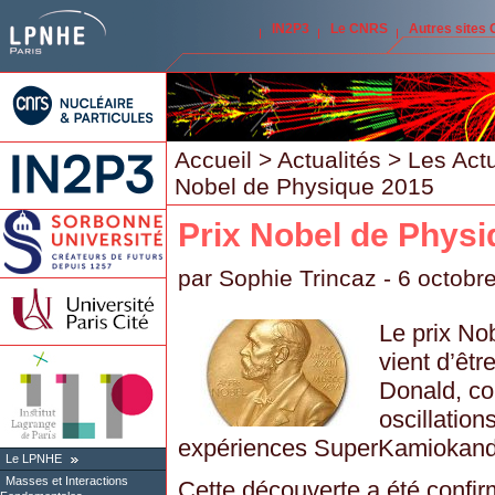
IN2P3
Le CNRS
Autres sites
Accueil
>
Actualités
>
Les Act
Nobel de Physique 2015
Prix Nobel de Phys
par
Sophie Trincaz
- 6 octobr
Le prix No
vient d’êtr
Donald, co
oscillation
expériences SuperKamiokand
Le LPNHE
Masses et Interactions
Cette découverte a été confi