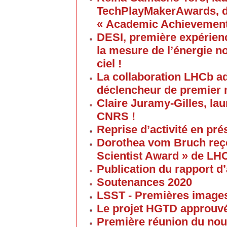
TechPlayMakerAwards, da
« Academic Achievement
DESI, première expérien
la mesure de l’énergie no
ciel !
La collaboration LHCb a
déclencheur de premier 
Claire Juramy-Gilles, lau
CNRS !
Reprise d’activité en pré
Dorothea vom Bruch reço
Scientist Award » de LH
Publication du rapport d’
Soutenances 2020
LSST - Premières images 
Le projet HGTD approuv
Première réunion du nouv