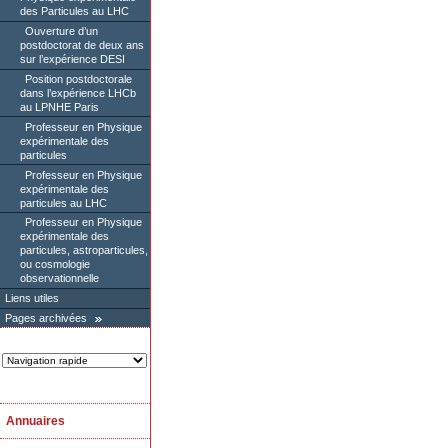
des Particules au LHC
Ouverture d’un
postdoctorat de deux ans
sur l’expérience DESI
Position postdoctorale
dans l’expérience LHCb
au LPNHE Paris
Professeur en Physique
expérimentale des
particules
Professeur en Physique
expérimentale des
particules au LHC
Professeur en Physique
expérimentale des
particules, astroparticules,
ou cosmologie
observationnelle
Liens utiles
Pages archivées
Annuaires