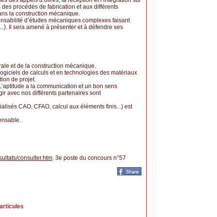
es des appels d’offres, la réception et l’intégration sur
 des procédés de fabrication et aux différents
ans la construction mécanique.
ponsabilité d’études mécaniques complexes faisant
.). Il sera amené à présenter et à défendre ses
le et de la construction mécanique.
 logiciels de calculs et en technologies des matériaux
tion de projet.
L’aptitude a la communication et un bon sens
gir avec nos différents partenaires sont
alisés CAO, CFAO, calcul aux éléments finis...) est
ensable.
sultats/consulter.htm
. 3e poste du concours n°57
articules