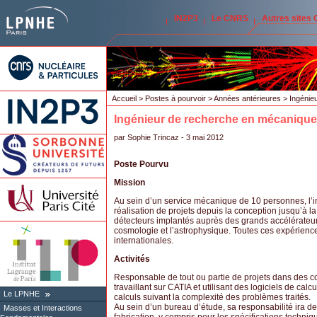
IN2P3
Le CNRS
Autres sites
Accueil
>
Postes à pourvoir
>
Années antérieures
> Ingénie
Ingénieur de recherche en mécanique
par
Sophie Trincaz
- 3 mai 2012
Poste Pourvu
Mission
Au sein d’un service mécanique de 10 personnes, l’i
réalisation de projets depuis la conception jusqu’à l
détecteurs implantés auprès des grands accélérateur
cosmologie et l’astrophysique. Toutes ces expérienc
internationales.
Activités
Responsable de tout ou partie de projets dans des coll
travaillant sur CATIA et utilisant des logiciels de calc
Le LPNHE
calculs suivant la complexité des problèmes traités.
Au sein d’un bureau d’étude, sa responsabilité ira de
Masses et Interactions