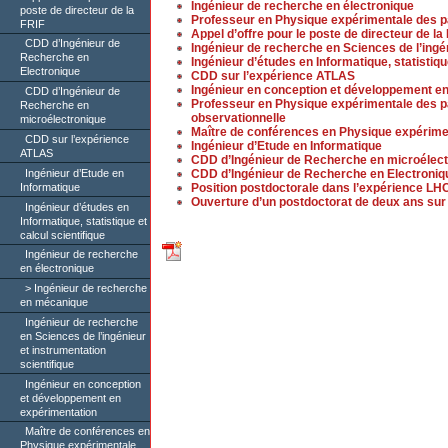
Ingénieur de recherche en électronique
poste de directeur de la
Professeur en Physique expérimentale des p
FRIF
Appel d’offre pour le poste de directeur de la
CDD d’Ingénieur de
Ingénieur de recherche en Sciences de l’ingén
Recherche en
Ingénieur d’études en Informatique, statistiqu
Electronique
CDD sur l’expérience ATLAS
Ingénieur en conception et développement e
CDD d’Ingénieur de
Professeur en Physique expérimentale des pa
Recherche en
observationnelle
microélectronique
Maître de conférences en Physique expérime
CDD sur l’expérience
Ingénieur d’Etude en Informatique
ATLAS
CDD d’Ingénieur de Recherche en microélec
Ingénieur d’Etude en
CDD d’Ingénieur de Recherche en Electroniq
Informatique
Position postdoctorale dans l’expérience L
Ouverture d’un postdoctorat de deux ans sur
Ingénieur d’études en
Informatique, statistique et
calcul scientifique
Ingénieur de recherche
en électronique
Ingénieur de recherche
en mécanique
Ingénieur de recherche
en Sciences de l’ingénieur
et instrumentation
scientifique
Ingénieur en conception
et développement en
expérimentation
Maître de conférences en
Physique expérimentale