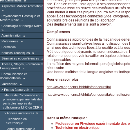
fabrication, y compris pour les spécifications techniqu
Fondamentales
site. Dans ce cadre il fera appel à ses connaissances
Asymétrie Matière Antimatière
procédés de mise en œuvre des matériaux utilisés d
Pour mener à bien ces projets il pourra avoir la res
Rayonnement Cosmique et
appel à des technologies connexes (vide, cryogénie,..
Matière Noire
solutions lors des réunions de collaboration.
Des déplacements sur site sont à prévoir.
Cosmologie et Energie Noire
Compétences
Administration
Connaissances approfondies de la mécanique généra
Plateformes
Connaissances significatives liées à l’utilisation des
Formation
ainsi que des techniques liées à la qualité et à la ges
Méthode, rigueur et dynamisme seront nécessaires. 
Équipes Techniques
relationnel pour pouvoir travailler en équipe et intera
Séminaires et conférences
indispensables.
La maîtrise des moyens informatiques (logiciels spéci
Thèses, Stages, Formation et
nécessaire.
Enseignement
Une bonne maîtrise de la langue anglaise est indisp
Communication et
documentation
Pour en savoir plus
Valorisation
http://www.dgdr.cnrs.fr/drhita/concoursita/
Postes à pourvoir
http://www.dgdr.cnrs.fr/drhita/concoursita/consulter/re
Maître de Conférence en
physique expérimentale des
particules auprès du
collisionneur LHC du CERN
Années antérieures
Dans la même rubrique :
Technicien en
électronique
Professeur en Physique expérimentale des p
Technicien en électronique
Appel d’offre pour le