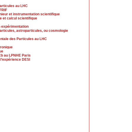
articules au LHC
 FRIF
ieur et instrumentation scientifique
e et calcul scientifique
n expérimentation
rticules, astroparticules, ou cosmologie
ntale des Particules au LHC
tronique
ue
HCb au LPNHE Paris
 l’expérience DESI