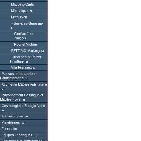
Macolino Carla
Mécanique
Mitra Ayan
Services Généraux
Goulian Jean-
François
Roynel Michael
SETTIMO Mariangela
Theveneaux-Pelzer
Timothée
Villa Francesca
Masses et Interactions
Fondamentales
Asymétrie Matière Antimatière
Rayonnement Cosmique et
Matière Noire
Cosmologie et Energie Noire
Administration
Plateformes
Formation
Équipes Techniques