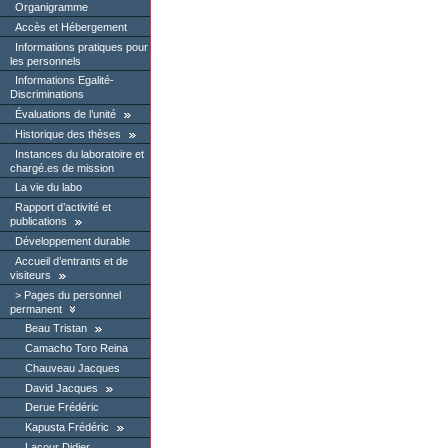
Organigramme
Accès et Hébergement
Informations pratiques pour
les personnels
Informations Egalité-
Discriminations
Évaluations de l’unité
Historique des thèses
Instances du laboratoire et
chargé.es de mission
La vie du labo
Rapport d’activité et
publications
Développement durable
Accueil d’entrants et de
visiteurs
Pages du personnel
permanent
Beau Tristan
Camacho Toro Reina
Chauveau Jacques
David Jacques
Derue Frédéric
Kapusta Frédéric
Lacour Didier