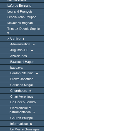
Laforge Bertrand
Legrand François
Lenain Jean Philippe
Malaescu Bogdan
Trincaz-Duvoid Sophie
Archive
Administration
Augustin J-E
Azaiez Ines
Baalouchi Hager
bassava
Bordoni Stefania
Brown Jonathan
Carlosse Magali
Chercheurs
Criart Véronique
De Cecco Sandro
Electronique et
Instrumentation
Gauron Philippe
Informatique
Le Mesre Gonzague