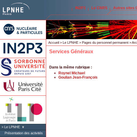
IN2P3
Le CNRS
Autres sites
Accueil
>
Le LPNHE
>
Pages du personnel permanent
>
Arc
Services Généraux
Dans la même rubrique :
Roynel Michael
Goulian Jean-François
Le LPNHE
Présentation des activités