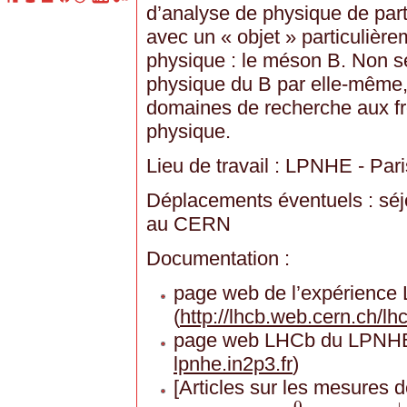
d’analyse de physique de partic
avec un « objet » particulière
physique : le méson B. Non se
physique du B par elle-même,
domaines de recherche aux fro
physique.
Lieu de travail : LPNHE - Pari
Déplacements éventuels : séjo
au CERN
Documentation :
page web de l’expérience
(
http://lhcb.web.cern.ch/lh
page web LHCb du LPNHE
lpnhe.in2p3.fr
)
[Articles sur les mesures
+
0