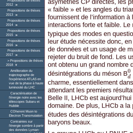
asymétries CP directes, les ph
Propositions de thèses
2012
« faible » et les angles du tri
Propositions de thèses
2013
fournissent de l’information à
Propositions de thèses
interactions forte et faible. 
2014
Propositions de thèses
typique des modes en questio
2015
leur étude nécessite donc, en
Propositions de thèses
2016
de données et un usage de m
Propositions de thèses
2017
rejeter du bruit de fond. Les 
Propositions de thèses
ont obtenu un grand nombre de
2018
0
Amélioration du
désintégrations du méson B
d
0
trajectographe de
d
l’expérience ATLAS en
charme, essentiellement dans
vue de la phase à haute
luminosité du LHC
attendant les premiers résulta
Caractérisation de
Belle II, LHCb est aujourd’hui
l’énergie noire avec les
télescopes Subaru et
domaine. De plus, LHCb a la p
Hubble
COherent Muon to
études des désintégrations 
Electron Transmutation
baryons beaux.
Contraintes sur
l’énergie sombre à partir
des données Lyman-