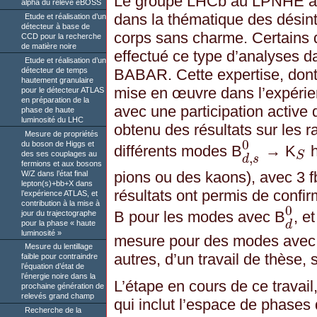
Le groupe LHCb au LPNHE a 
alpha du relevé eBOSS
dans la thématique des désin
Etude et réalisation d’un
détecteur à base de
corps sans charme. Certains
CCD pour la recherche
de matière noire
effectué ce type d’analyses d
Etude et réalisation d’un
BABAR. Cette expertise, dont l
détecteur de temps
hautement granulaire
mise en œuvre dans l’expérien
pour le détecteur ATLAS
en préparation de la
avec une participation activ
phase de haute
luminosité du LHC
obtenu des résultats sur les
Mesure de propriétés
0
du boson de Higgs et
différents modes B
→ K
d
,
s
0
S
des ses couplages au
S
,
d
s
fermions et aux bosons
pions ou des kaons), avec 3 f
W/Z dans l’état final
lepton(s)+bb+X dans
résultats ont permis de confi
l’expérience ATLAS, et
contribution à la mise à
0
B pour les modes avec B
, e
jour du trajectographe
d
0
pour la phase « haute
d
luminosité »
mesure pour des modes avec
Mesure du lentillage
autres, d’un travail de thèse,
faible pour contraindre
l’équation d’état de
l’énergie noire dans la
L’étape en cours de ce travai
prochaine génération de
relevés grand champ
qui inclut l’espace de phases d
Recherche de la