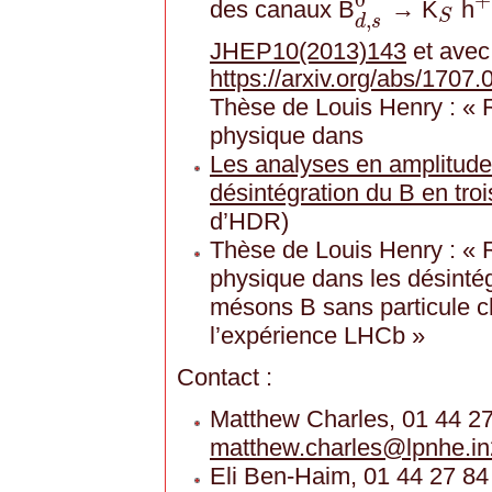
des canaux B
→ K
h
d
,
s
0
S
+
S
,
d
s
JHEP10(2013)143
et avec
https://arxiv.org/abs/1707
Thèse de Louis Henry : « 
physique dans
Les analyses en amplitude
désintégration du B en tro
d’HDR)
Thèse de Louis Henry : « 
physique dans les désintég
mésons B sans particule ch
l’expérience LHCb »
Contact :
Matthew Charles, 01 44 27
matthew.charles
@
lpnhe.in
Eli Ben-Haim, 01 44 27 84