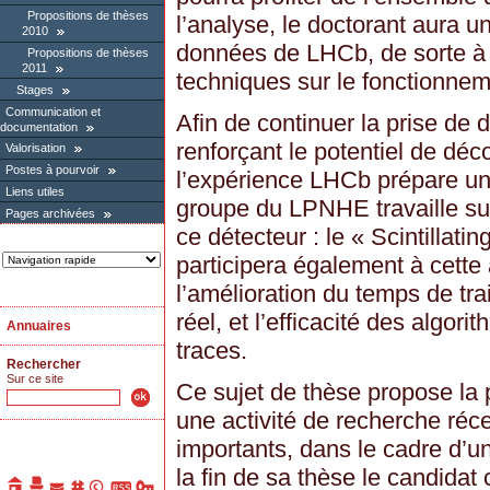
Propositions de thèses
l’analyse, le doctorant aura u
2010
données de LHCb, de sorte à
Propositions de thèses
2011
techniques sur le fonctionnem
Stages
Communication et
Afin de continuer la prise de
documentation
renforçant le potentiel de dé
Valorisation
Postes à pourvoir
l’expérience LHCb prépare un
Liens utiles
groupe du LPNHE travaille su
Pages archivées
ce détecteur : le « Scintillatin
participera également à cette
l’amélioration du temps de tr
réel, et l’efficacité des algor
Annuaires
traces.
Rechercher
Sur ce site
Ce sujet de thèse propose la p
une activité de recherche réc
importants, dans le cadre d’u
la fin de sa thèse le candidat