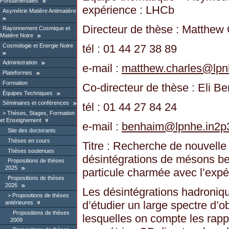
Fondamentales
expérience : LHCb
Asymétrie Matière Antimatière
Directeur de thèse : Matthew
Rayonnement Cosmique et
Matière Noire
Cosmologie et Energie Noire
tél : 01 44 27 38 89
Administration
e-mail :
matthew.charles
@
lpn
Plateformes
Formation
Co-directeur de thèse : Eli B
Équipes Techniques
Séminaires et conférences
tél : 01 44 27 84 24
Thèses, Stages, Formation
et Enseignement
e-mail :
benhaim
@
lpnhe.in2p3
Site des doctorants
Thèses en cours
Titre : Recherche de nouvell
Thèses soutenues
désintégrations de mésons be
Propositions de thèses
2025
particule charmée avec l’exp
Propositions de thèses
2026
Les désintégrations hadroni
Propositions de thèses
d’étudier un large spectre d’
antérieures
Propositions de thèses
lesquelles on compte les rap
2009