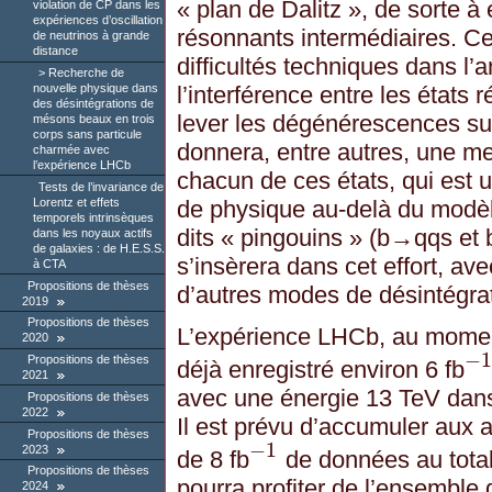
« plan de Dalitz », de sorte à
violation de CP dans les
expériences d’oscillation
résonnants intermédiaires. Ce
de neutrinos à grande
distance
difficultés techniques dans l’
Recherche de
nouvelle physique dans
l’interférence entre les états
des désintégrations de
lever les dégénérescences sur
mésons beaux en trois
corps sans particule
donnera, entre autres, une m
charmée avec
l’expérience LHCb
chacun de ces états, qui est u
Tests de l’invariance de
Lorentz et effets
de physique au-delà du modè
temporels intrinsèques
dits « pingouins » (b→qqs et
dans les noyaux actifs
de galaxies : de H.E.S.S.
s’insèrera dans cet effort, av
à CTA
Propositions de thèses
d’autres modes de désintégrat
2019
Propositions de thèses
L’expérience LHCb, au moment
2020
−
1
Propositions de thèses
déjà enregistré environ 6 fb
−
1
2021
avec une énergie 13 TeV dans
Propositions de thèses
2022
Il est prévu d’accumuler aux 
Propositions de thèses
−
1
2023
de 8 fb
de données au total
−
1
Propositions de thèses
pourra profiter de l’ensemble 
2024