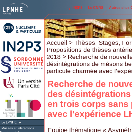
IN2P3
Le CNRS
Autres sites
Accueil
>
Thèses, Stages, Fo
Propositions de thèses antéri
2018
> Recherche de nouvell
désintégrations de mésons be
particule charmée avec l’exp
Recherche de nouve
des désintégration
en trois corps sans
avec l’expérience 
Le LPNHE
Equipe thématique « Asymétri
Masses et Interactions