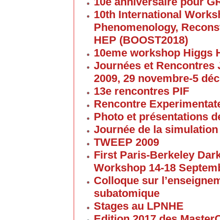
10e anniversaire pour G
10th International Work
Phenomenology, Reconst
HEP (BOOST2018)
10eme workshop Higgs 
Journées et Rencontres
2009, 29 novembre-5 dé
13e rencontres PIF
Rencontre Experimentate
Photo et présentations de
Journée de la simulation
TWEEP 2009
First Paris-Berkeley Da
Workshop 14-18 Septem
Colloque sur l’enseigne
subatomique
Stages au LPNHE
Edition 2017 des Maste