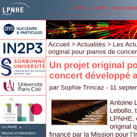
IN2P3
Le CNRS
Autres sites
Accueil
>
Actualités
>
Les Act
original pour pianos de conc
Un projet original p
concert développé
par
Sophie Trincaz
- 11 septe
Antoine 
Lebollo,
LPNHE, o
original 
Le LPNHE
financé par la Mission pour l’
Masses et Interactions