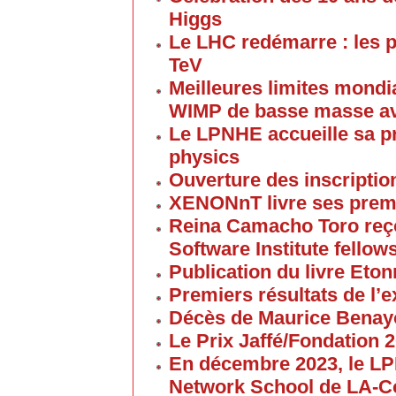
Higgs
Le LHC redémarre : les p
TeV
Meilleures limites mondi
WIMP de basse masse av
Le LPNHE accueille sa p
physics
Ouverture des inscriptio
XENONnT livre ses premi
Reina Camacho Toro reçoi
Software Institute fellow
Publication du livre Eton
Premiers résultats de l
Décès de Maurice Bena
Le Prix Jaffé/Fondation 2
En décembre 2023, le L
Network School de LA-C