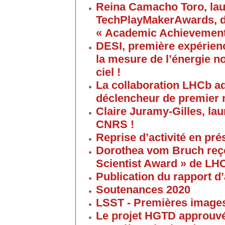
Reina Camacho Toro, lau
TechPlayMakerAwards, da
« Academic Achievement
DESI, première expérien
la mesure de l’énergie no
ciel !
La collaboration LHCb a
déclencheur de premier 
Claire Juramy-Gilles, lau
CNRS !
Reprise d’activité en pré
Dorothea vom Bruch reço
Scientist Award » de LH
Publication du rapport d’
Soutenances 2020
LSST - Premières images 
Le projet HGTD approuv