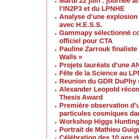
Mardi 22 juin : journée a
l’IN2P3 et du LPNHE
Analyse d’une explosion
avec H.E.S.S.
Gammapy sélectionné co
officiel pour CTA
Pauline Zarrouk finaliste
Walls »
Projets lauréats d’une 
Fête de la Science au L
Reunion du GDR DuPhy e
Alexander Leopold réco
Thesis Award
Première observation d’u
particules cosmiques d
Workshop Higgs Huntin
Portrait de Mathieu Gui
Célébration des 10 ans d