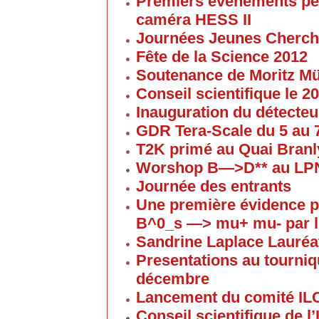
Premiers événements pe
caméra HESS II
Journées Jeunes Cherch
Fête de la Science 2012
Soutenance de Moritz 
Conseil scientifique le 
Inauguration du détecteu
GDR Tera-Scale du 5 au
T2K primé au Quai Branl
Worshop B—>D** au LP
Journée des entrants
Une première évidence p
B^0_s —> mu+ mu- par l
Sandrine Laplace Lauréa
Presentations au tourniqu
décembre
Lancement du comité IL
Conseil scientifique de 