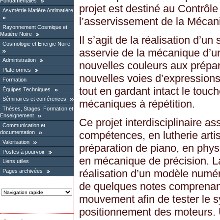
Fondamentales
projet est destiné au Contrôle
Asymétrie Matière Antimatière
l’asservissement de la Mécan
Rayonnement Cosmique et
Matière Noire
Il s’agit de la réalisation d’u
Cosmologie et Energie Noire
asservie de la mécanique d’un 
Administration
nouvelles couleurs aux prépar
Plateformes
nouvelles voies d’expressions
Formation
tout en gardant intact le touch
Équipes Techniques
Séminaires et conférences
mécaniques à répétition.
Thèses, Stages, Formation et
Enseignement
Ce projet interdisciplinaire 
Communication et
documentation
compétences, en lutherie arti
Valorisation
préparation de piano, en phys
Postes à pourvoir
en mécanique de précision. L
Liens utiles
réalisation d’un modèle numé
Pages archivées
de quelques notes comprenan
mouvement afin de tester le 
positionnement des moteurs