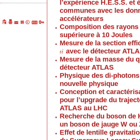
l’expérience H.E.S.S. et 
communes avec les donn
accélérateurs
Composition des rayons
supérieure à 10 Joules
Mesure de la section eff
avec le détecteur ATL
¯
t
t
t
¯
t
Mesure de la masse du q
détecteur ATLAS
Physique des di-photons
nouvelle physique
Conception et caractéris
pour l’upgrade du trajec
ATLAS au LHC
Recherche du boson de H
un boson de jauge W ou 
Effet de lentille gravitat