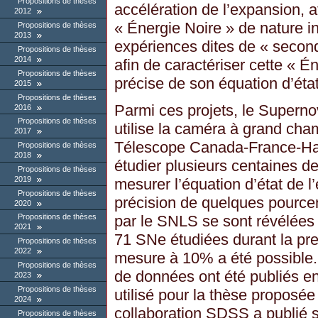
Propositions de thèses
accélération de l’expansion, 
2012
« Énergie Noire » de nature 
Propositions de thèses
2013
expériences dites de « second
Propositions de thèses
2014
afin de caractériser cette « É
Propositions de thèses
précise de son équation d’état
2015
Propositions de thèses
Parmi ces projets, le Super
2016
Propositions de thèses
utilise la caméra à grand ch
2017
Télescope Canada-France-Haw
Propositions de thèses
2018
étudier plusieurs centaines d
Propositions de thèses
2019
mesurer l’équation d’état de l
Propositions de thèses
précision de quelques pourc
2020
par le SNLS se sont révélées 
Propositions de thèses
2021
71 SNe étudiées durant la pr
Propositions de thèses
2022
mesure à 10% a été possible. 
Propositions de thèses
de données ont été publiés en 
2023
Propositions de thèses
utilisé pour la thèse propos
2024
collaboration SDSS a publié s
Propositions de thèses