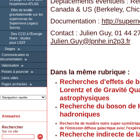
Déplacements éventuels : Réu
l’expérience ATLAS
Canada & US (Berkeley, Chic
Effet de lentille
gravitationnelle sur les
supernovae du
Documentation :
http://supern
Supernova Legacy
Survey
Contact : Julien Guy, 01 44 2
Des CCD à l’Energie
Noire : études
Julien.Guy
@
lpnhe.in2p3.fr
pour LSST
Stages
Communication et
documentation
Valorisation
Dans la même rubrique :
Postes à pourvoir
Liens utiles
Recherches d’effets de b
Pages archivées
Lorentz et de Gravité Qu
astrophysiques
Recherche du boson de H
hadroniques
Annuaires
Recherche de matière noire super-symétriq
Rechercher
de l’émission diffuse galactique avec l’expér
Sur ce site
Recherche indirecte de l