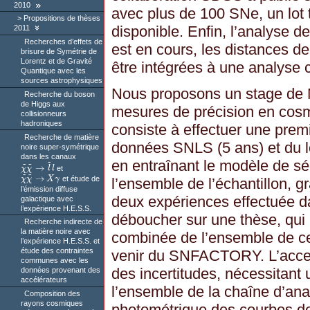
2010
avec plus de 100 SNe, un lot t
Propositions de thèses
disponible. Enfin, l’analys
2011
Recherches d’effets de
est en cours, les distances d
brisure de Symétrie de
Lorentz et de Gravité
être intégrées à une analyse
Quantique avec les
sources astrophysiques
Nous proposons un stage de M2
Recherche du boson
de Higgs aux
mesures de précision en cosmo
collisionneurs
hadroniques
consiste à effectuer une pre
Recherche de matière
données SNLS (5 ans) et du 
noire super-symétrique
dans les canaux
~
en entraînant le modèle de s
~
~
→
χ
χ
l
l
et
χ
~
χ
~
→
l
~
l
~
~
→
χ
χ
X
γ
et étude de
χ
~
χ
~
→
X
γ
l’ensemble de l’échantillon, g
l’émission diffuse
deux expériences effectuée da
galactique avec
l’expérience H.E.S.S.
déboucher sur une thèse, qui 
Recherche indirecte de
la matière noire avec
combinée de l’ensemble de ce
l’expérience H.E.S.S. et
étude des contraintes
venir du SNFACTORY. L’accent
communes avec les
des incertitudes, nécessitan
données provenant des
accélérateurs
l’ensemble de la chaîne d’anal
Composition des
rayons cosmiques
photométrique des courbes d