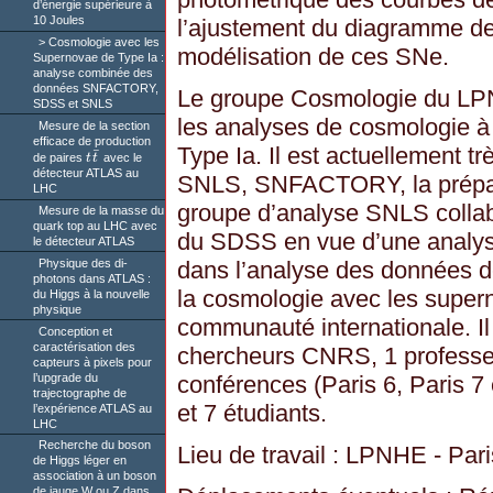
d’énergie supérieure à
10 Joules
l’ajustement du diagramme de
Cosmologie avec les
modélisation de ces SNe.
Supernovae de Type Ia :
analyse combinée des
données SNFACTORY,
Le groupe Cosmologie du LPN
SDSS et SNLS
les analyses de cosmologie à
Mesure de la section
efficace de production
Type Ia. Il est actuellement tr
¯
de paires
t
t
avec le
t
t
¯
détecteur ATLAS au
SNLS, SNFACTORY, la prépara
LHC
groupe d’analyse SNLS collab
Mesure de la masse du
quark top au LHC avec
du SDSS en vue d’une analys
le détecteur ATLAS
Physique des di-
dans l’analyse des données d
photons dans ATLAS :
la cosmologie avec les super
du Higgs à la nouvelle
physique
communauté internationale. Il 
Conception et
caractérisation des
chercheurs CNRS, 1 professeu
capteurs à pixels pour
l’upgrade du
conférences (Paris 6, Paris 7 
trajectographe de
et 7 étudiants.
l’expérience ATLAS au
LHC
Recherche du boson
Lieu de travail : LPNHE - Pari
de Higgs léger en
association à un boson
de jauge W ou Z dans