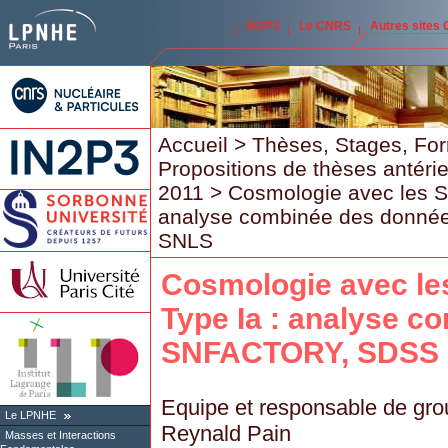
IN2P3
Le CNRS
Autres sites
Accueil
>
Thèses, Stages, Fo
Propositions de thèses antéri
2011
> Cosmologie avec les S
analyse combinée des donn
SNLS
Cosmologie avec le
Type Ia : analyse 
SNFACTORY, SDSS 
Equipe et responsable de gro
Le LPNHE
Reynald Pain
Masses et Interactions