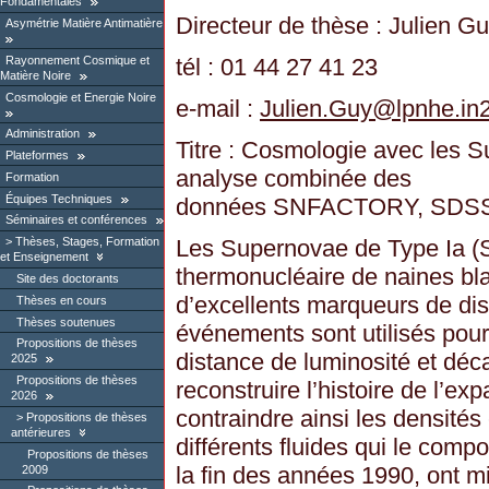
Fondamentales
Directeur de thèse : Julien G
Asymétrie Matière Antimatière
Rayonnement Cosmique et
tél : 01 44 27 41 23
Matière Noire
Cosmologie et Energie Noire
e-mail :
Julien.Guy
@
lpnhe.in2
Administration
Titre : Cosmologie avec les S
Plateformes
analyse combinée des
Formation
Équipes Techniques
données SNFACTORY, SDSS
Séminaires et conférences
Les Supernovae de Type Ia (SN
Thèses, Stages, Formation
et Enseignement
thermonucléaire de naines bl
Site des doctorants
d’excellents marqueurs de di
Thèses en cours
Thèses soutenues
événements sont utilisés pour
Propositions de thèses
distance de luminosité et déca
2025
Propositions de thèses
reconstruire l’histoire de l’ex
2026
contraindre ainsi les densités
Propositions de thèses
antérieures
différents fluides qui le comp
Propositions de thèses
la fin des années 1990, ont m
2009