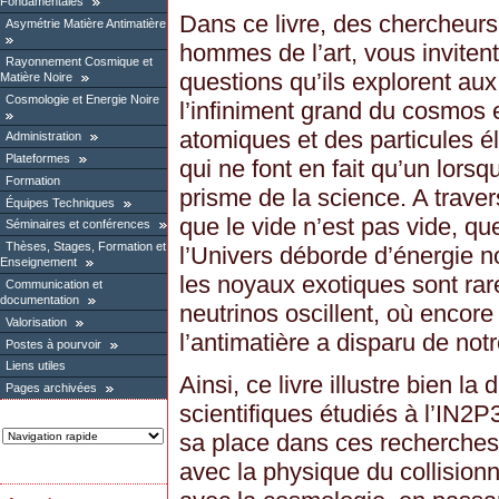
Fondamentales
Dans ce livre, des chercheurs
Asymétrie Matière Antimatière
hommes de l’art, vous invitent
Rayonnement Cosmique et
questions qu’ils explorent aux
Matière Noire
Cosmologie et Energie Noire
l’infiniment grand du cosmos e
atomiques et des particules 
Administration
Plateformes
qui ne font en fait qu’un lorsq
Formation
prisme de la science. A trave
Équipes Techniques
que le vide n’est pas vide, q
Séminaires et conférences
Thèses, Stages, Formation et
l’Univers déborde d’énergie no
Enseignement
les noyaux exotiques sont rar
Communication et
documentation
neutrinos oscillent, où encor
Valorisation
l’antimatière a disparu de not
Postes à pourvoir
Liens utiles
Ainsi, ce livre illustre bien la
Pages archivées
scientifiques étudiés à l’IN
sa place dans ces recherches q
avec la physique du collision