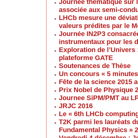
Journée thématique sur l
associée aux semi-cond
LHCb mesure une déviati
valeurs prédites par le 
Journée IN2P3 consacrée
instrumentaux pour les 
Exploration de l’Univers 
plateforme GATE
Soutenances de Thèse
Un concours « 5 minute
Fête de la science 2015
Prix Nobel de Physique 
Journee SiPM/PMT au 
JRJC 2016
Le « 6th LHCb computin
T2K parmi les lauréats d
Fundamental Physics » 
Vendredi 4 décembre : J