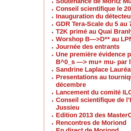
Soutenance de Moritz 
Conseil scientifique le 
Inauguration du détecteu
GDR Tera-Scale du 5 au
T2K primé au Quai Branl
Worshop B—>D** au LP
Journée des entrants
Une première évidence p
B^0_s —> mu+ mu- par l
Sandrine Laplace Lauréa
Presentations au tourniqu
décembre
Lancement du comité IL
Conseil scientifique de 
Jussieu
Edition 2013 des Maste
Rencontres de Moriond
En direct de Moriond