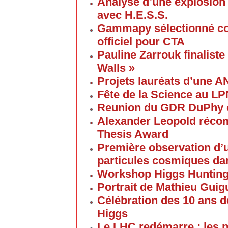
Analyse d’une explosion
avec H.E.S.S.
Gammapy sélectionné co
officiel pour CTA
Pauline Zarrouk finaliste
Walls »
Projets lauréats d’une 
Fête de la Science au L
Reunion du GDR DuPhy e
Alexander Leopold réco
Thesis Award
Première observation d’u
particules cosmiques d
Workshop Higgs Huntin
Portrait de Mathieu Gui
Célébration des 10 ans d
Higgs
Le LHC redémarre : les p