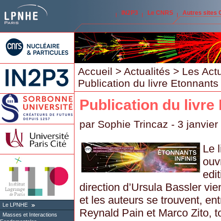
IN2P3
Le CNRS
Autres sites
Accueil
>
Actualités
>
Les Act
Publication du livre Etonnants 
Publication du livre
par
Sophie Trincaz
- 3 janvier
Le l
ouv
edi
direction d’Ursula Bassler vien
et les auteurs se trouvent, ent
Le LPNHE
Reynald Pain et Marco Zito,
Masses et Interactions