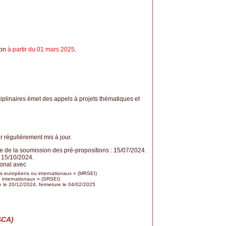
ion
à partir du 01 mars 2025
.
sciplinaires émet des appels à projets thématiques et
r régulièrement mis à jour.
e de la soumission des pré-propositions : 15/07/2024.
: 15/10/2024.
ional avec
es européens ou internationaux » (MRSEI)
 internationaux » (SRSEI)
re le 20/12/2024, fermeture le 04/02/2025
SCA)