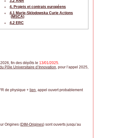
3.2 ANR
4. Projets et contrats européens
4.1 Marie-Sklodowska Curie Actions
(MSCA)
4.2 ERC
2026, fin des dépôts le
13/01/2025
.
u Pôle Universitaire d’Innovation
, pour l’appel 2025,
UFR de physique +
lien
, appel ouvert probablement
ur Origines (
DIM-Origines
) sont ouverts jusqu’au