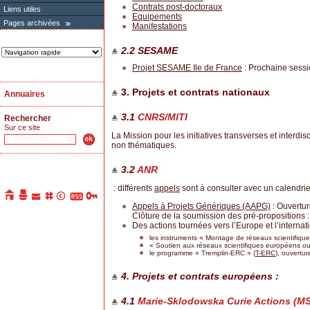
Contrats post-doctoraux
Liens utiles
Equipements
Pages archivées
Manifestations
2.2 SESAME
Projet SESAME Ile de France
: Prochaine sess
3. Projets et contrats nationaux
Annuaires
3.1
CNRS/MITI
Rechercher
Sur ce site
La Mission pour les initiatives transverses et interdi
non thématiques.
3.2
ANR
: différents
appels
sont à consulter avec un calendrie
Appels à Projets Génériques (AAPG)
: Ouvertur
Clôture de la soumission des pré-propositions 
Des actions tournées vers l’Europe et l’internat
les instruments « Montage de réseaux scientifiqu
« Soutien aux réseaux scientifiques européens ou
le programme « Tremplin-ERC » (
T-ERC
), ouvertu
4. Projets et contrats européens :
4.1
Marie-Sklodowska Curie Actions (M