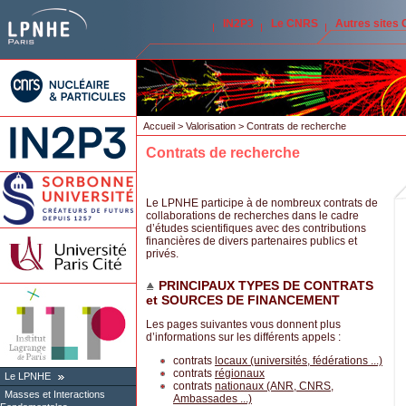
IN2P3
Le CNRS
Autres sites
Accueil
>
Valorisation
> Contrats de recherche
Contrats de recherche
Le LPNHE participe à de nombreux contrats de
collaborations de recherches dans le cadre
d’études scientifiques avec des contributions
financières de divers partenaires publics et
privés.
PRINCIPAUX TYPES DE CONTRATS
et SOURCES DE FINANCEMENT
Les pages suivantes vous donnent plus
d’informations sur les différents appels :
contrats
locaux (universités, fédérations ...)
contrats
régionaux
Le LPNHE
contrats
nationaux (ANR, CNRS,
Masses et Interactions
Ambassades ...)