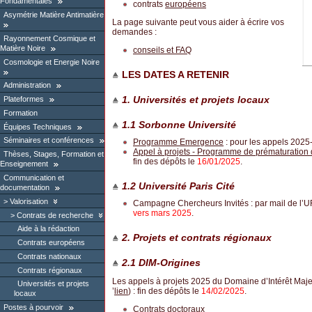
Fondamentales
contrats
européens
Asymétrie Matière Antimatière
La page suivante peut vous aider à écrire vos
demandes :
Rayonnement Cosmique et
Matière Noire
conseils et FAQ
Cosmologie et Energie Noire
LES DATES A RETENIR
Administration
1. Universités et projets locaux
Plateformes
Formation
1.1 Sorbonne Université
Équipes Techniques
Séminaires et conférences
Programme Emergence
: pour les appels 2025-
Appel à projets - Programme de prématuration d
Thèses, Stages, Formation et
fin des dépôts le
16/01/2025
.
Enseignement
Communication et
1.2 Université Paris Cité
documentation
Valorisation
Campagne Chercheurs Invités : par mail de l’
vers mars 2025
.
Contrats de recherche
Aide à la rédaction
2. Projets et contrats régionaux
Contrats européens
Contrats nationaux
2.1 DIM-Origines
Contrats régionaux
Les appels à projets 2025 du Domaine d’Intérêt Maje
Universités et projets
’
lien
) : fin des dépôts le
14/02/2025
.
locaux
Postes à pourvoir
Contrats doctoraux