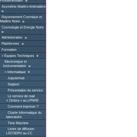
Fondamentales
Asymétrie Matière Antimatière
Rayonnement Cosmique et
Matière Noire
Cosmologie et Energie Noire
Administration
Plateformes
Formation
Équipes Techniques
Electronique et
Instrumentation
Informatique
Jupyterhub
Support
Présentation du service
Le service de mail
« Zimbra » au LPNHE
Comment imprimer ?
Charte Informatique du
laboratoire
Time Machine
Listes de diffusion
LISTSERV au CC