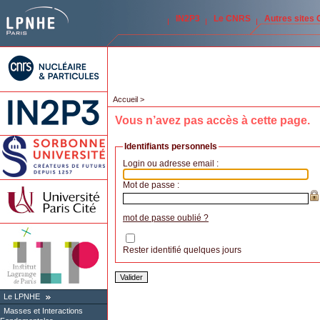
IN2P3
Le CNRS
Autres sites
Accueil
>
Vous n’avez pas accès à cette page.
Identifiants personnels
Login ou adresse email :
Mot de passe :
mot de passe oublié ?
Rester identifié quelques jours
Le LPNHE
Masses et Interactions