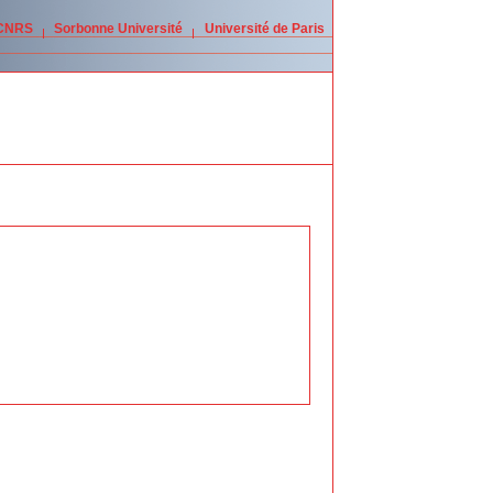
 CNRS
Sorbonne Université
Université de Paris