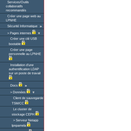
Services/Outils
collaboratifs
recommandés
Créer une page web au
LPNHE
Sécurité Informatique
Pages internes
Créer une clé USB
bootable
Créer une page
personnelle au LPNHE
Installation d’une
authentification LDAP
sur un poste de travail
Docs
Données
Client de sauvegarde
TSM/CC
Le cluster de
stockage CEPH
Serveur Netapp
lpnpamela