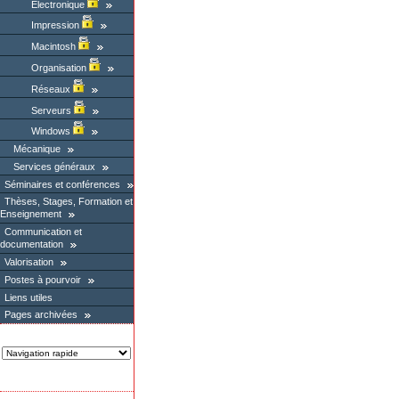
Electronique
Impression
Macintosh
Organisation
Réseaux
Serveurs
Windows
Mécanique
Services généraux
Séminaires et conférences
Thèses, Stages, Formation et
Enseignement
Communication et
documentation
Valorisation
Postes à pourvoir
Liens utiles
Pages archivées