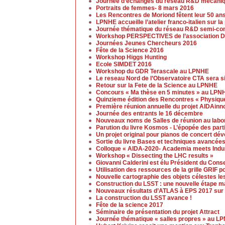
Journée d’échanges du réseau R&D mécaniq
Portraits de femmes- 8 mars 2016
Les Rencontres de Moriond fêtent leur 50 an
LPNHE accueille l’atelier franco-italien sur l
Journée thématique du réseau R&D semi-cond
Workshop PERSPECTIVES de l’association D
Journées Jeunes Chercheurs 2016
Fête de la Science 2016
Workshop Higgs Hunting
Ecole SIMDET 2016
Workshop du GDR Terascale au LPNHE
Le reseau Nord de l’Observatoire CTA sera s
Retour sur la Fete de la Science au LPNHE
Concours « Ma thèse en 5 minutes » au LPN
Quinzieme édition des Rencontres « Physique
Première réunion annuelle du projet AIDAinn
Journée des entrants le 16 décembre
Nouveaux noms de Salles de réunion au labo
Parution du livre Kosmos - L’épopée des part
Un projet original pour pianos de concert d
Sortie du livre Bases et techniques avancées
Colloque « AIDA-2020- Academia meets Indust
Workshop « Dissecting the LHC results »
Giovanni Calderini est élu Président du Cons
Utilisation des ressources de la grille GRIF p
Nouvelle cartographie des objets célestes le
Construction du LSST : une nouvelle étape ma
Nouveaux résultats d’ATLAS à EPS 2017 sur 
La construction du LSST avance !
Fête de la science 2017
Séminaire de présentation du projet Attract
Journée thématique « salles propres » au L