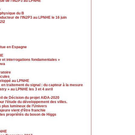
ue de l’IN2P3 au LPNHE
s
a physique du B
ucteur de l’IN2P3 au LPNHE le 16 juin
2I2
itue en Espagne
HE
 et interrogations fondamentales »
ova
ratoire
icules
éveloppé au LPNHE
 en traitement du signal : du capteur à la mesure
ry » au LPNHE les 3 et 4 avril
eil de Décision du projet AIDA-2020
our l’étude du développement des villes.
s plus lumineux de l’Univers
jeure vient d’être franchie
les propriétés du boson de Higgs
PNHE