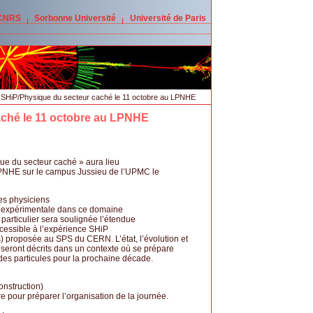
 CNRS
Sorbonne Université
Université de Paris
SHiP/Physique du secteur caché le 11 octobre au LPNHE
ché le 11 octobre au LPNHE
e du secteur caché » aura lieu
PNHE sur le campus Jussieu de l’UPMC le
les physiciens
he expérimentale dans ce domaine
particulier sera soulignée l’étendue
essible à l’expérience SHiP
s) proposée au SPS du CERN. L’état, l’évolution et
 seront décrits dans un contexte où se prépare
es particules pour la prochaine décade.
onstruction)
rire pour préparer l’organisation de la journée.