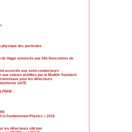
n
e
 physique des particules
n de Higgs annoncée aux 50e Rencontres de
-end associée aux semi-conducteurs
t aux valeurs prédites par le Modèle Standard
trumentaux pour les détecteurs
 plateforme GATE
u LPNHE
NHE
gh in Fundamental Physics » 2016
r les détecteurs silicium