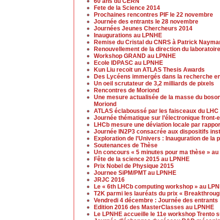
60 ans du CERN
Fete de la Science 2014
Prochaines rencontres PIF le 22 novembre
Journée des entrants le 28 novembre
Journées Jeunes Chercheurs 2014
Inaugurations au LPNHE
Remise du Cristal du CNRS à Patrick Nayma
Renouvellement de la direction du laboratoir
Workshop GRAND au LPNHE
Ecole IDPASC au LPNHE
Kun Liu recoit un ATLAS Thesis Awards
Des Lycéens immergés dans la recherche en
Un oeil scrutateur de 3,2 milliards de pixels
Rencontres de Moriond
Une mesure actualisée de la masse du boso
Moriond
ATLAS éclaboussé par les faisceaux du LHC
Journée thématique sur l’électronique front
LHCb mesure une déviation locale par rappor
Journée IN2P3 consacrée aux dispositifs ins
Exploration de l’Univers : Inauguration de la
Soutenances de Thèse
Un concours « 5 minutes pour ma thèse » a
Fête de la science 2015 au LPNHE
Prix Nobel de Physique 2015
Journee SiPM/PMT au LPNHE
JRJC 2016
Le « 6th LHCb computing workshop » au LP
T2K parmi les lauréats du prix « Breakthrou
Vendredi 4 décembre : Journée des entrants
Edition 2016 des MasterClasses au LPNHE
Le LPNHE accueille le 11e workshop Trento su