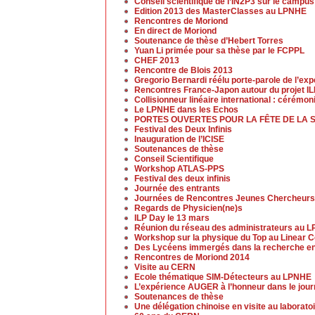
Conseil scientifique de l’IN2P3 sur le campu
Edition 2013 des MasterClasses au LPNHE
Rencontres de Moriond
En direct de Moriond
Soutenance de thèse d’Hebert Torres
Yuan Li primée pour sa thèse par le FCPPL
CHEF 2013
Rencontre de Blois 2013
Gregorio Bernardi réélu porte-parole de l’ex
Rencontres France-Japon autour du projet I
Collisionneur linéaire international : cérémo
Le LPNHE dans les Echos
PORTES OUVERTES POUR LA FÊTE DE LA 
Festival des Deux Infinis
Inauguration de l’ICISE
Soutenances de thèse
Conseil Scientifique
Workshop ATLAS-PPS
Festival des deux infinis
Journée des entrants
Journées de Rencontres Jeunes Chercheurs
Regards de Physicien(ne)s
ILP Day le 13 mars
Réunion du réseau des administrateurs au 
Workshop sur la physique du Top au Linear Co
Des Lycéens immergés dans la recherche en
Rencontres de Moriond 2014
Visite au CERN
Ecole thématique SIM-Détecteurs au LPNHE
L’expérience AUGER à l’honneur dans le jou
Soutenances de thèse
Une délégation chinoise en visite au laborato