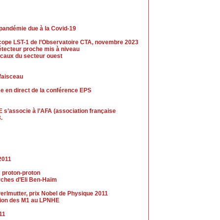
 pandémie due à la Covid-19
escope LST-1 de l’Observatoire CTA, novembre 2023
tecteur proche mis à niveau
caux du secteur ouest
 faisceau
se en direct de la conférence EPS
 s’associe à l’AFA (association française
.
2011
s proton-proton
erches d’Eli Ben-Haïm
erlmutter, prix Nobel de Physique 2011
ection des M1 au LPNHE
011