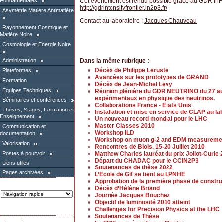
Cet événement est rendu possible grâce au GDR InF
Fondamentales
http://gdrintensityfrontier.in2p3.fr/
Asymétrie Matière Antimatière
Contact au laboratoire :
Jacques Chauveau
Rayonnement Cosmique et
Matière Noire
Cosmologie et Energie Noire
Dans la même rubrique :
Administration
Décès de Philippe Leruste
Plateformes
Avancées sur les prototypes de GRAND
Formation
Décès de Jean-Michel Levy
Équipes Techniques
Réunion plénière du GDR NEUTRINO du 27 au 2
expérimentaux en physique des neutrinos.
Séminaires et conférences
Collaborations France - Etats Unis
Thèses, Stages, Formation et
Installation et mise en service de CLAP au la
Enseignement
Un nouveau record mondial pour le LHC
Master Classes 2010
Communication et
Workshop ILD
documentation
Workshop on muon g-2 and EDM measureme
Valorisation
Rencontres de Blois, 15-20 Juillet 2010
Postes à pourvoir
Matthew Charles lauréat du prix Joliot-Curie
Départ du CHADAC pour le CCIN2P3
Liens utiles
Soutenances de thèse 2022
Pages archivées
L’Ecole de Gif se tient au LPNHE
Approbation de la première phase de constr
Décès d’Hélène Briand
Journée Jacques Bouchez
Objectif de luminosité 2010 atteint
Challenges for Precision Physics at the LHC
Soutenances de Thèse