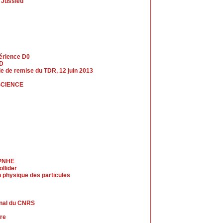
s Jussieu
périence D0
LD
nie de remise du TDR, 12 juin 2013
SCIENCE
LPNHE
llider
 physique des particules
rnal du CNRS
ire