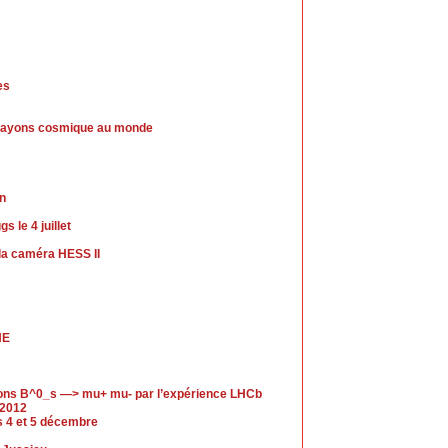
es
de rayons cosmique au monde
in
 le 4 juillet
a caméra HESS II
HE
ions B^0_s —> mu+ mu- par l’expérience LHCb
 2012
es 4 et 5 décembre