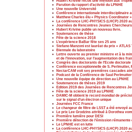
Hubert Krivine recoit une mention aux Trop
Parution du rapport d’activité du LPNHE
Une nouvelle Université
Conférence internationale interdisciplinaire 
Matthew Charles élu « Physics Coordinator » 
La conférence LHC-PHYSICS (LHCP) 2020 aur
Journées de Rencontres Jeunes Chercheurs
Hubert Krivine publie un nouveau livre.
Soutenances de thèse
Fête de la science 2018
L’expérience BaBar fête ses 25 ans
Stefano Manzoni est lauréat du prix « ATLAS
Biennale du laboratoire
Lettre ouverte au premier ministre et à la mi
et de l’innovation, sur l’augmentation des fra
Congrès des doctorants de l’Ecole doctoral
Conférence exceptionnelle de S. Perlmutter, 
NectarCAM voit ses premières cascades at
Podcast de la Conférence de Saul Perlmutter
Une nouvelle équipe de direction au LPNHE
Soutenances de thèses 2019
Edition 2019 des Journées de Rencontres J
Fête de la science 2019 au LPNHE
DAMIC-M obtient le record mondial de précis
sur le signal d’un électron unique
Journées FCC France
Le changeur de filtre de LSST a été envoyé a
Le prix Lee Grodzins attribué à Dorothea vo
Première lumière pour DESI
Première détection de l’émission rémanente 
Le LPNHE est en lutte
La conférence LHC-PHYSICS (LHCP) 2020 aura