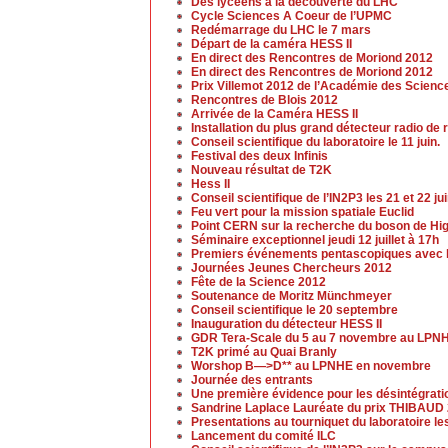
Des lycéens à la découverte du LHC
Cycle Sciences A Coeur de l’UPMC
Redémarrage du LHC le 7 mars
Départ de la caméra HESS II
En direct des Rencontres de Moriond 2012
En direct des Rencontres de Moriond 2012
Prix Villemot 2012 de l’Académie des Scienc
Rencontres de Blois 2012
Arrivée de la Caméra HESS II
Installation du plus grand détecteur radio 
Conseil scientifique du laboratoire le 11 juin.
Festival des deux Infinis
Nouveau résultat de T2K
Hess II
Conseil scientifique de l’IN2P3 les 21 et 22 ju
Feu vert pour la mission spatiale Euclid
Point CERN sur la recherche du boson de Higgs
Séminaire exceptionnel jeudi 12 juillet à 17h
Premiers événements pentascopiques avec l
Journées Jeunes Chercheurs 2012
Fête de la Science 2012
Soutenance de Moritz Münchmeyer
Conseil scientifique le 20 septembre
Inauguration du détecteur HESS II
GDR Tera-Scale du 5 au 7 novembre au LPN
T2K primé au Quai Branly
Worshop B—>D** au LPNHE en novembre
Journée des entrants
Une première évidence pour les désintégrat
Sandrine Laplace Lauréate du prix THIBAUD
Presentations au tourniquet du laboratoire l
Lancement du comité ILC