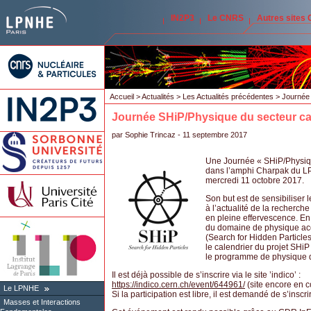
IN2P3
Le CNRS
Autres sites
Accueil
>
Actualités
>
Les Actualités précédentes
> Journée 
Journée SHiP/Physique du secteur ca
par
Sophie Trincaz
- 11 septembre 2017
Une Journée « SHiP/Physiqu
dans l’amphi Charpak du L
mercredi 11 octobre 2017.
Son but est de sensibiliser 
à l’actualité de la recherc
en pleine effervescence. En 
du domaine de physique acc
(Search for Hidden Particle
le calendrier du projet SHiP
le programme de physique d
Il est déjà possible de s’inscrire via le site ’indico’ :
https://indico.cern.ch/event/644961/
(site encore en c
Le LPNHE
Si la participation est libre, il est demandé de s’insc
Masses et Interactions