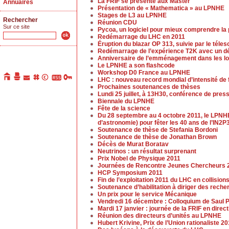
La FRIF se présente aux Master
Annuaires
Présentation de « Mathematica » au LPNHE
Stages de L3 au LPNHE
Rechercher
Réunion CDU
Sur ce site
Pycoa, un logiciel pour mieux comprendre la
Redémarrage du LHC en 2011
Éruption du blazar OP 313, suivie par le tél
Redémarrage de l’expérience T2K avec un dé
Anniversaire de l’emménagement dans les lo
Le LPNHE a son flashcode
Workshop D0 France au LPNHE
LHC : nouveau record mondial d’intensité de
Prochaines soutenances de thèses
Lundi 25 juillet, à 13H30, conférence de pres
Biennale du LPNHE
Fête de la science
Du 28 septembre au 4 octobre 2011, le LPNHE
d’astronomie) pour fêter les 40 ans de l’IN2P3
Soutenance de thèse de Stefania Bordoni
Soutenance de thèse de Jonathan Brown
Décès de Murat Boratav
Neutrinos : un résultat surprenant
Prix Nobel de Physique 2011
Journées de Rencontre Jeunes Chercheurs 
HCP Symposium 2011
Fin de l’exploitation 2011 du LHC en collision
Soutenance d’habilitation à diriger des rech
Un prix pour le service Mécanique
Vendredi 16 décembre : Colloquium de Saul P
Mardi 17 janvier : journée de la FRIF en dir
Réunion des directeurs d’unités au LPNHE
Hubert Krivine, Prix de l’Union rationaliste 2