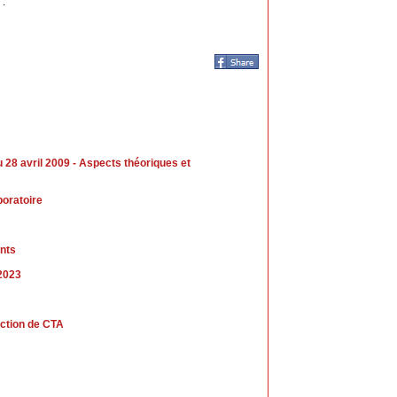
 :
8 avril 2009 - Aspects théoriques et
boratoire
nts
 2023
uction de CTA