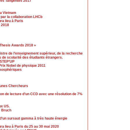
hees Tangentes 2017
au Vietnam
par la collaboration LHCb
a lieu à Paris
 2018
 Thesis Awards 2018 »
nistre de l’enseignement supérieur, de la recherche
is de scolarité des étudiants étrangers.
e STEP’UP
Prix Nobel de physique 2011
mosphériques
eunes Chercheurs
ion de lecture d’un CCD avec une résolution de 7%
ux US.
m Bruch
d’un sursaut gamma à très haute énergie
 lieu à Paris du 25 au 30 mai 2020