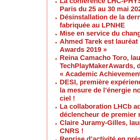
La conférence LHC-PHYS
Paris du 25 au 30 mai 20
Désinstallation de la de
fabriquée au LPNHE
Mise en service du chang
Ahmed Tarek est lauréat
Awards 2019 »
Reina Camacho Toro, lau
TechPlayMakerAwards, da
« Academic Achievement
DESI, première expérien
la mesure de l’énergie no
ciel !
La collaboration LHCb a
déclencheur de premier 
Claire Juramy-Gilles, lau
CNRS !
Reprise d’activité en pré