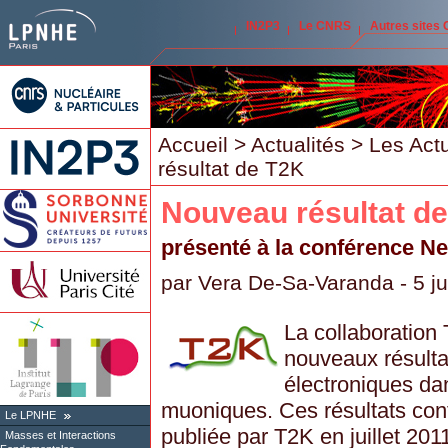
IN2P3
Le CNRS
Autres sites
Accueil
>
Actualités
>
Les Act
résultat de T2K
Nouveau résultat d
présenté à la conférence Ne
par
Vera De-Sa-Varanda
- 5 j
La collaboration
nouveaux résultat
électroniques da
muoniques. Ces résultats conf
Le LPNHE
publiée par T2K en juillet 201
Masses et Interactions