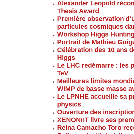
Alexander Leopold réco
Thesis Award
Première observation d’u
particules cosmiques d
Workshop Higgs Huntin
Portrait de Mathieu Gui
Célébration des 10 ans d
Higgs
Le LHC redémarre : les p
TeV
Meilleures limites mondi
WIMP de basse masse av
Le LPNHE accueille sa p
physics
Ouverture des inscriptio
XENONnT livre ses premi
Reina Camacho Toro reçoi