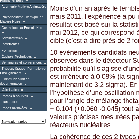
Fondamentales
Moins d’un an après le terribl
Asymétrie Matière Antimatière
mars 2011, l’expérience a pu 
Rayonnement Cosmique et
Matière Noire
résultat est basé sur la stati
Cosmologie et Energie Noire
mai 2012, ce qui correspond à
Administration
cible (c’est à dire près de 2 fo
Plateformes
Formation
10 événements candidats neut
Équipes Techniques
observés dans le détecteur S
Séminaires et conférences
probabilité qu’il s’agisse d’un
Thèses, Stages, Formation et
Enseignement
est inférieure à 0.08% (la signi
Communication et
maintenant de 3.2 sigma). En
documentation
Valorisation
l’hypothèse d’une oscillation
Postes à pourvoir
pour l’angle de mélange theta
Liens utiles
= 0.104 (+0.060 -0.045) tout à
Pages archivées
valeurs précises mesurées pa
réacteurs nucléaires.
La cohérence de ces 2 types