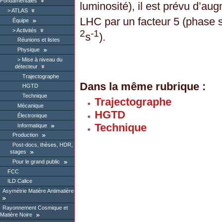
Fondamentales
luminosité), il est prévu d’au
ATLAS
LHC par un facteur 5 (phase
Équipe
Activités
2
-1
s
).
Réunions et listes
Physique
Mise à niveau du
détecteur
Trajectographe
Dans la même rubrique :
HGTD
Technique
Trajectographe
Mécanique
HGTD
Électronique
Technique
Informatique
Production
Post-docs, thèses, HDR,
stages
Pour le grand public
FCC
ILD Calice
Asymétrie Matière Antimatière
Rayonnement Cosmique et
Matière Noire