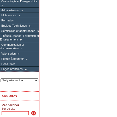
Cosmologie et Energie Noire
Administration
Plateformes
Formation
Équipes Techniques
Séminaires et conférences
Thèses, Stages, Formation et
Enseignement
Communication et
documentation
Valorisation
Postes à pourvoir
Liens utiles
Pages archivées
Annuaires
Rechercher
Sur ce site