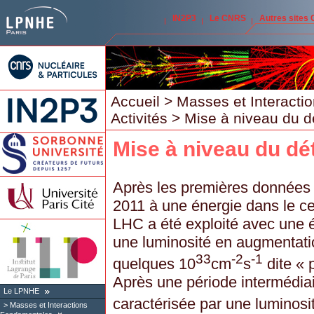
IN2P3
Le CNRS
Autres sites
Accueil
>
Masses et Interact
Activités
> Mise à niveau du d
Mise à niveau du dé
Après les premières données
2011 à une énergie dans le c
LHC a été exploité avec une é
une luminosité en augmentatio
33
-2
-1
quelques 10
cm
s
dite « 
Après une période intermédia
Le LPNHE
caractérisée par une luminosi
Masses et Interactions