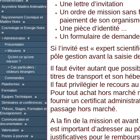
Fondamentales
Une lettre d’invitation
Asymétrie Matière Antimatière
Un ordre de mission sans f
Rayonnement Cosmique et
paiement de son organism
Matière Noire
Une pièce d’identité ...
Cosmologie et Energie Noire
Un formulaire de demande
Administration
Présentation
Si l’invité est « expert scientif
Missions
pôle gestion avant la saisie d
Qu’est-ce qu’une
mission ?
Il faut éviter autant que possi
Cas particuliers :
visiteurs étrangers
titres de transport et son hé
Commandes
Il faut privilégier le recours 
Plateformes
Formation
Pour tout achat hors marché m
Équipes Techniques
fournir un certificat administra
Séminaires et conférences
passage hors marché.
Thèses, Stages, Formation et
Enseignement
A la fin de la mission et avant
Communication et
documentation
est important d’adresser au pô
Valorisation
justificatives pour le rembour
Postes à pourvoir