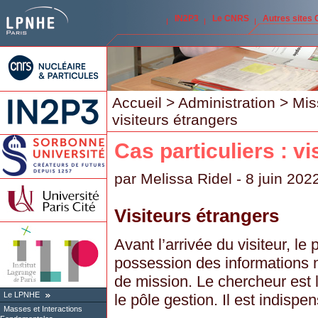
IN2P3
Le CNRS
Autres sites
Accueil
>
Administration
>
Mis
visiteurs étrangers
Cas particuliers : v
par
Melissa Ridel
- 8 juin 202
Visiteurs étrangers
Avant l’arrivée du visiteur, le 
possession des informations n
de mission. Le chercheur est l’
Le LPNHE
le pôle gestion. Il est indispen
Masses et Interactions