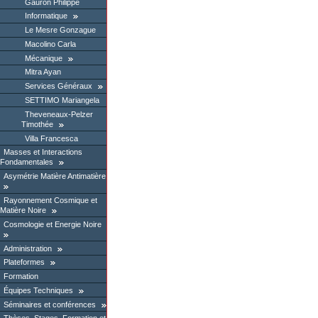
Gauron Philippe
Informatique
Le Mesre Gonzague
Macolino Carla
Mécanique
Mitra Ayan
Services Généraux
SETTIMO Mariangela
Theveneaux-Pelzer
Timothée
Villa Francesca
Masses et Interactions
Fondamentales
Asymétrie Matière Antimatière
Rayonnement Cosmique et
Matière Noire
Cosmologie et Energie Noire
Administration
Plateformes
Formation
Équipes Techniques
Séminaires et conférences