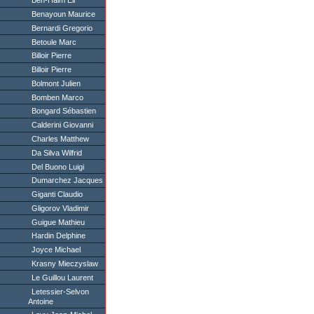
Ben-Haim Eli
Benayoun Maurice
Bernardi Gregorio
Betoule Marc
Billoir Pierre
Billoir Pierre
Bolmont Julien
Bomben Marco
Bongard Sébastien
Calderini Giovanni
Charles Matthew
Da Silva Wilfrid
Del Buono Luigi
Dumarchez Jacques
Giganti Claudio
Gligorov Vladimir
Guigue Mathieu
Hardin Delphine
Joyce Michael
Krasny Mieczyslaw
Le Guillou Laurent
Letessier-Selvon
Antoine