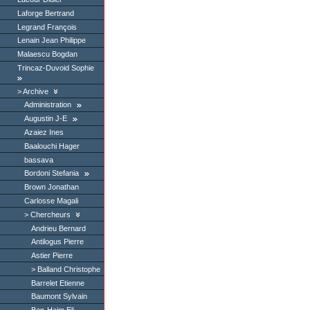
Laforge Bertrand
Legrand François
Lenain Jean Philippe
Malaescu Bogdan
Trincaz-Duvoid Sophie
Archive
Administration
Augustin J-E
Azaiez Ines
Baalouchi Hager
bassava
Bordoni Stefania
Brown Jonathan
Carlosse Magali
Chercheurs
Andrieu Bernard
Antilogus Pierre
Astier Pierre
Balland Christophe
Barrelet Etienne
Baumont Sylvain