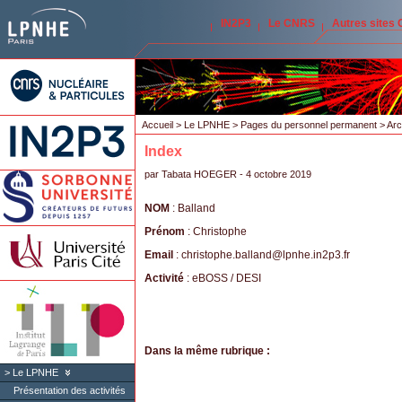
IN2P3
Le CNRS
Autres sites
Accueil
>
Le LPNHE
>
Pages du personnel permanent
>
Arc
Index
par
Tabata HOEGER
- 4 octobre 2019
NOM
: Balland
Prénom
: Christophe
Email
: christophe.balland
@
lpnhe.in2p3.fr
Activité
: eBOSS / DESI
Dans la même rubrique :
Le LPNHE
Présentation des activités