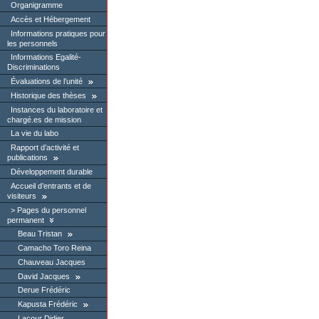
Organigramme
Accès et Hébergement
Informations pratiques pour
les personnels
Informations Egalité-
Discriminations
Évaluations de l’unité
Historique des thèses
Instances du laboratoire et
chargé.es de mission
La vie du labo
Rapport d’activité et
publications
Développement durable
Accueil d’entrants et de
visiteurs
Pages du personnel
permanent
Beau Tristan
Camacho Toro Reina
Chauveau Jacques
David Jacques
Derue Frédéric
Kapusta Frédéric
Lacour Didier