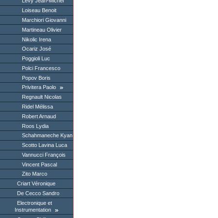
Levy Jean-Michel
Loiseau Benoit
Marchiori Giovanni
Martineau Olivier
Nikolic Irena
Ocariz José
Poggioli Luc
Polci Francesco
Popov Boris
Privitera Paolo
Regnault Nicolas
Ridel Mélissa
Robert Arnaud
Roos Lydia
Schahmaneche Kyan
Scotto Lavina Luca
Vannucci François
Vincent Pascal
Zito Marco
Criart Véronique
De Cecco Sandro
Electronique et
Instrumentation