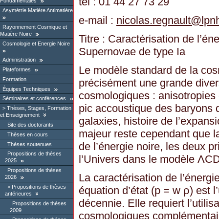
tél : 01 44 27 73 29
Fondamentales
Asymétrie Matière Antimatière
e-mail :
nicolas.regnault
@
lpn
Rayonnement Cosmique et
Matière Noire
Titre : Caractérisation de l’én
Cosmologie et Energie Noire
Supernovae de type Ia
Administration
Le modèle standard de la cos
Plateformes
Formation
précisément une grande diver
Équipes Techniques
cosmologiques : anisotropies 
Séminaires et conférences
pic accoustique des baryons d
Thèses, Stages, Formation
et Enseignement
galaxies, histoire de l’expan
Site des doctorants
majeur reste cependant que la
Thèses en cours
de l’énergie noire, les deux p
Thèses soutenues
Propositions de thèses
l’Univers dans le modèle ΛCD
2025
Propositions de thèses
La caractérisation de l’énergi
2026
Propositions de thèses
équation d’état (p = w ρ) est 
antérieures
décennie. Elle requiert l’utili
Propositions de thèses
2009
cosmologiques complémentair