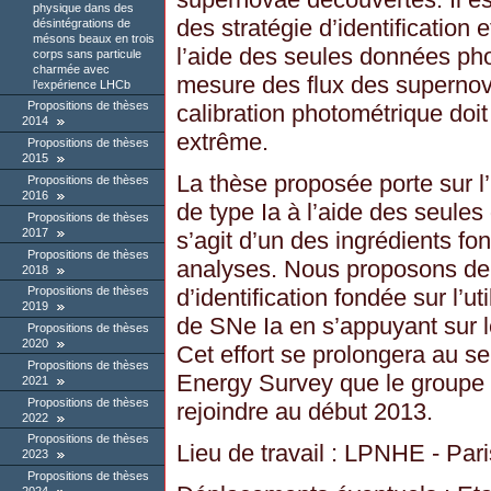
physique dans des
des stratégie d’identification
désintégrations de
mésons beaux en trois
l’aide des seules données pho
corps sans particule
charmée avec
mesure des flux des supernova
l’expérience LHCb
Propositions de thèses
calibration photométrique doit
2014
extrême.
Propositions de thèses
2015
La thèse proposée porte sur l
Propositions de thèses
2016
de type Ia à l’aide des seule
Propositions de thèses
2017
s’agit d’un des ingrédients f
Propositions de thèses
analyses. Nous proposons de
2018
d’identification fondée sur l’u
Propositions de thèses
2019
de SNe Ia en s’appuyant sur
Propositions de thèses
2020
Cet effort se prolongera au se
Propositions de thèses
Energy Survey que le group
2021
Propositions de thèses
rejoindre au début 2013.
2022
Propositions de thèses
Lieu de travail : LPNHE - Pari
2023
Propositions de thèses