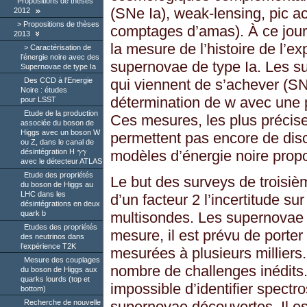
Propositions de thèses
(SNe Ia), weak-lensing, pic a
2012
Propositions de thèses
comptages d’amas). À ce jour,
2013
la mesure de l’histoire de l’e
Caractérisation de
l’énergie noire avec des
supernovae de type Ia. Les s
Supernovae de type Ia
Des CCD à l’Energie
qui viennent de s’achever (S
Noire : études
détermination de w avec une p
pour LSST
Etude de la production
Ces mesures, les plus précises
associée du boson de
Higgs avec un boson W
permettent pas encore de discr
ou Z, dans le canal de
désintégration H
γ
γ
modèles d’énergie noire prop
γ
γ
avec le détecteur ATLAS
Etude des propriétés
Le but des surveys de troisiè
du boson de Higgs au
LHC dans les
d’un facteur 2 l’incertitude s
désintégrations en deux
multisondes. Les supernovae j
quark b
Etudes des propriétés
mesure, il est prévu de porter
des neutrinos dans
l’expérience T2K
mesurées à plusieurs milliers
Mesure des couplages
nombre de challenges inédits. E
du boson de Higgs aux
quarks lourds (top et
impossible d’identifier spectr
bottom)
Recherche de nouvelle
supernovae découvertes. Il e