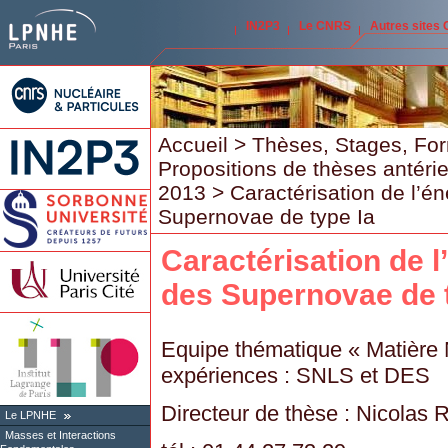
IN2P3
Le CNRS
Autres sites
Accueil
>
Thèses, Stages, Fo
Propositions de thèses antéri
2013
> Caractérisation de l’én
Supernovae de type Ia
Caractérisation de l
des Supernovae de 
Equipe thématique « Matière N
expériences : SNLS et DES
Directeur de thèse : Nicolas 
Le LPNHE
Masses et Interactions