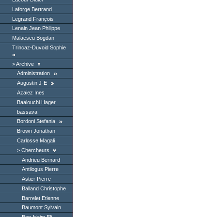
Laforge Bertrand
Legrand François
Lenain Jean Philippe
Malaescu Bogdan
Trincaz-Duvoid Sophie
Archive
Administration
Augustin J-E
Azaiez Ines
Baalouchi Hager
bassava
Bordoni Stefania
Brown Jonathan
Carlosse Magali
Chercheurs
Andrieu Bernard
Antilogus Pierre
Astier Pierre
Balland Christophe
Barrelet Etienne
Baumont Sylvain