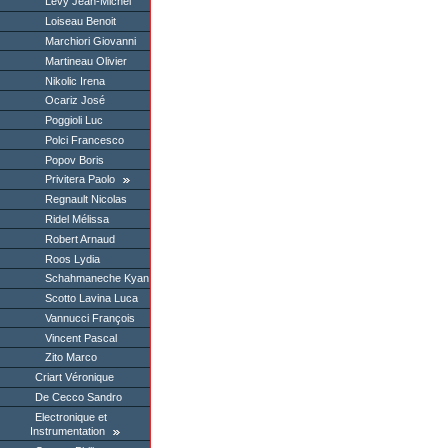
Levy Jean-Michel
Loiseau Benoit
Marchiori Giovanni
Martineau Olivier
Nikolic Irena
Ocariz José
Poggioli Luc
Polci Francesco
Popov Boris
Privitera Paolo
Regnault Nicolas
Ridel Mélissa
Robert Arnaud
Roos Lydia
Schahmaneche Kyan
Scotto Lavina Luca
Vannucci François
Vincent Pascal
Zito Marco
Criart Véronique
De Cecco Sandro
Electronique et
Instrumentation