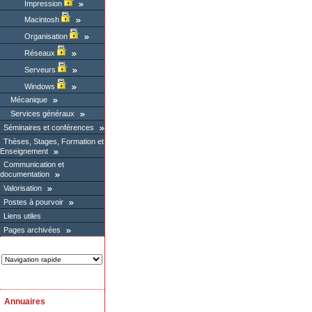
Impression
Macintosh
Organisation
Réseaux
Serveurs
Windows
Mécanique
Services généraux
Séminaires et conférences
Thèses, Stages, Formation et
Enseignement
Communication et
documentation
Valorisation
Postes à pourvoir
Liens utiles
Pages archivées
Annuaires