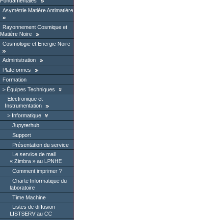
Fondamentales
Asymétrie Matière Antimatière
Rayonnement Cosmique et
Matière Noire
Cosmologie et Energie Noire
Administration
Plateformes
Formation
Équipes Techniques
Electronique et
Instrumentation
Informatique
Jupyterhub
Support
Présentation du service
Le service de mail
« Zimbra » au LPNHE
Comment imprimer ?
Charte Informatique du
laboratoire
Time Machine
Listes de diffusion
LISTSERV au CC