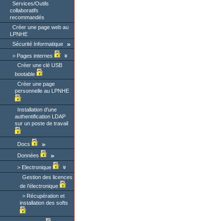
Services/Outils
collaboratifs
recommandés
Créer une page web au
LPNHE
Sécurité Informatique
Pages internes
Créer une clé USB
bootable
Créer une page
personnelle au LPNHE
Installation d’une
authentification LDAP
sur un poste de travail
Docs
Données
Electronique
Gestion des licences
de l’électronique
Récupération et
installation des softs