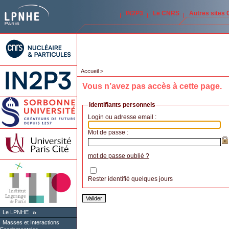
IN2P3
Le CNRS
Autres sites
Accueil
>
Vous n’avez pas accès à cette page.
Identifiants personnels
Login ou adresse email :
Mot de passe :
mot de passe oublié ?
Rester identifié quelques jours
Le LPNHE
Masses et Interactions