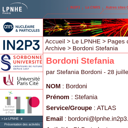
IN2P3
Le CNRS
Autres sites
Accueil
>
Le LPNHE
>
Pages 
Archive
> Bordoni Stefania
Bordoni Stefania
par
Stefania Bordoni
- 28 juill
NOM
: Bordoni
Prénom
: Stefania
Service/Groupe
: ATLAS
Email
: bordoni
@
lpnhe.in2p3.
Le LPNHE
Présentation des activités