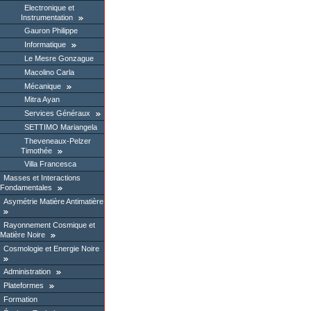
Electronique et
Instrumentation
Gauron Philippe
Informatique
Le Mesre Gonzague
Macolino Carla
Mécanique
Mitra Ayan
Services Généraux
SETTIMO Mariangela
Theveneaux-Pelzer
Timothée
Villa Francesca
Masses et Interactions
Fondamentales
Asymétrie Matière Antimatière
Rayonnement Cosmique et
Matière Noire
Cosmologie et Energie Noire
Administration
Plateformes
Formation