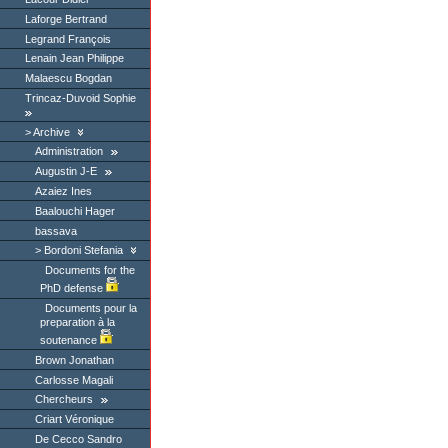
Laforge Bertrand
Legrand François
Lenain Jean Philippe
Malaescu Bogdan
Trincaz-Duvoid Sophie
Archive
Administration
Augustin J-E
Azaiez Ines
Baalouchi Hager
bassava
Bordoni Stefania
Documents for the
PhD defense
Documents pour la
preparation à la
soutenance
Brown Jonathan
Carlosse Magali
Chercheurs
Criart Véronique
De Cecco Sandro