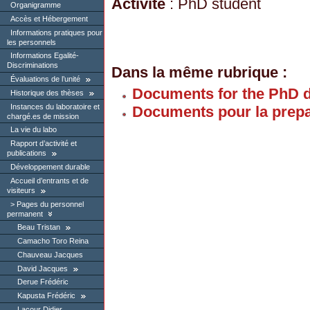
Activité
: PhD student
Organigramme
Accès et Hébergement
Informations pratiques pour
les personnels
Informations Egalité-
Discriminations
Dans la même rubrique :
Évaluations de l’unité
Documents for the PhD 
Historique des thèses
Instances du laboratoire et
Documents pour la prepa
chargé.es de mission
La vie du labo
Rapport d’activité et
publications
Développement durable
Accueil d’entrants et de
visiteurs
Pages du personnel
permanent
Beau Tristan
Camacho Toro Reina
Chauveau Jacques
David Jacques
Derue Frédéric
Kapusta Frédéric
Lacour Didier