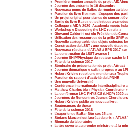
Première réunion annuelle du projet AIDAinn
Journée des entrants le 16 décembre
Nouveaux noms de Salles de réunion au labo
Parution du livre Kosmos - L’épopée des part
Un projet original pour pianos de concert d
Sortie du livre Bases et techniques avancées
Colloque « AIDA-2020- Academia meets Indust
Workshop « Dissecting the LHC results »
Giovanni Calderini est élu Président du Cons
Utilisation des ressources de la grille GRIF p
Nouvelle cartographie des objets célestes le
Construction du LSST : une nouvelle étape ma
Nouveaux résultats d’ATLAS à EPS 2017 sur 
La construction du LSST avance !
Journée SHiP/Physique du secteur caché le 
Fête de la science 2017
Séminaire de présentation du projet Attract
Journée thématique « salles propres » au L
Hubert Krivine recoit une mention aux Trop
Parution du rapport d’activité du LPNHE
Une nouvelle Université
Conférence internationale interdisciplinaire 
Matthew Charles élu « Physics Coordinator » 
La conférence LHC-PHYSICS (LHCP) 2020 aur
Journées de Rencontres Jeunes Chercheurs
Hubert Krivine publie un nouveau livre.
Soutenances de thèse
Fête de la science 2018
L’expérience BaBar fête ses 25 ans
Stefano Manzoni est lauréat du prix « ATLAS
Biennale du laboratoire
Lettre ouverte au premier ministre et à la mi