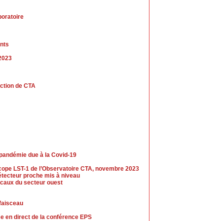
boratoire
nts
 2023
uction de CTA
 pandémie due à la Covid-19
escope LST-1 de l’Observatoire CTA, novembre 2023
tecteur proche mis à niveau
caux du secteur ouest
 faisceau
se en direct de la conférence EPS