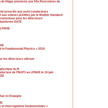
n de Higgs annoncée aux 50e Rencontres de
-end associée aux semi-conducteurs
t aux valeurs prédites par le Modèle Standard
trumentaux pour les détecteurs
 plateforme GATE
u LPNHE
NHE
gh in Fundamental Physics » 2016
r les détecteurs silicium
s
a physique du B
ucteur de l’IN2P3 au LPNHE le 16 juin
2I2
itue en Espagne
HE
 et interrogations fondamentales »