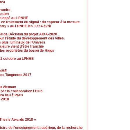
ova
ratoire
icules
éveloppé au LPNHE
 en traitement du signal : du capteur à la mesure
ry » au LPNHE les 3 et 4 avril
eil de Décision du projet AIDA-2020
our l’étude du développement des villes.
s plus lumineux de l’Univers
jeure vient d’être franchie
les propriétés du boson de Higgs
11 octobre au LPNHE
PNHE
hees Tangentes 2017
au Vietnam
par la collaboration LHCb
a lieu à Paris
 2018
 Thesis Awards 2018 »
nistre de l’enseignement supérieur, de la recherche