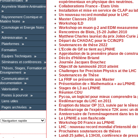
Fondamentales
expérimentaux en physique des neutrinos.
Collaborations France - Etats Unis
Asymétrie Matière Antimatière
Installation et mise en service de CLAP au la
Un nouveau record mondial pour le LHC
Rayonnement Cosmique et
Master Classes 2010
Matière Noire
Workshop ILD
Cosmologie et Energie Noire
Workshop on muon g-2 and EDM measureme
Rencontres de Blois, 15-20 Juillet 2010
Matthew Charles lauréat du prix Joliot-Curie
Administration
Départ du CHADAC pour le CCIN2P3
Plateformes
Soutenances de thèse 2022
L’Ecole de Gif se tient au LPNHE
Formation
Approbation de la première phase de constr
Équipes Techniques
Décès d’Hélène Briand
Journée Jacques Bouchez
Séminaires et conférences
Objectif de luminosité 2010 atteint
Thèses, Stages, Formation et
Challenges for Precision Physics at the LHC
Enseignement
Soutenances de Thèse
Communication et
La FRIF se présente aux Master
documentation
Présentation de « Mathematica » au LPNHE
Stages de L3 au LPNHE
Valorisation
Réunion CDU
Postes à pourvoir
Pycoa, un logiciel pour mieux comprendre la
Redémarrage du LHC en 2011
Liens utiles
Éruption du blazar OP 313, suivie par le tél
Pages archivées
Redémarrage de l’expérience T2K avec un dé
Anniversaire de l’emménagement dans les lo
Le LPNHE a son flashcode
Workshop D0 France au LPNHE
LHC : nouveau record mondial d’intensité de
Prochaines soutenances de thèses
Lundi 25 juillet, à 13H30, conférence de pres