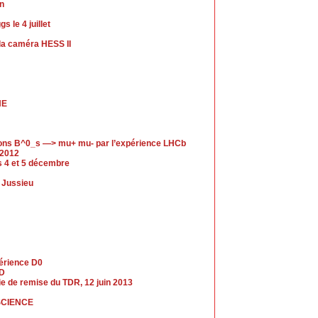
in
 le 4 juillet
a caméra HESS II
HE
ions B^0_s —> mu+ mu- par l’expérience LHCb
 2012
es 4 et 5 décembre
s Jussieu
périence D0
LD
nie de remise du TDR, 12 juin 2013
SCIENCE