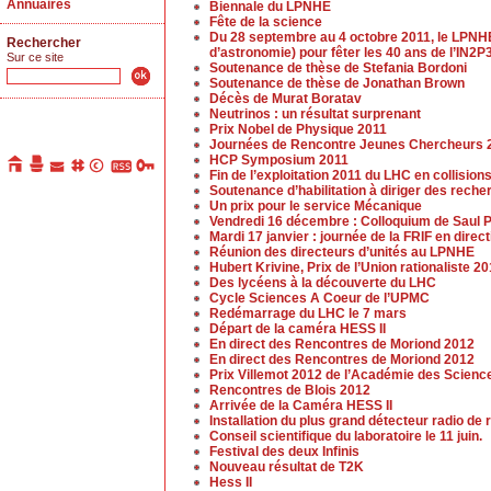
Annuaires
Biennale du LPNHE
Fête de la science
Du 28 septembre au 4 octobre 2011, le LPNHE
Rechercher
d’astronomie) pour fêter les 40 ans de l’IN2P3
Sur ce site
Soutenance de thèse de Stefania Bordoni
Soutenance de thèse de Jonathan Brown
Décès de Murat Boratav
Neutrinos : un résultat surprenant
Prix Nobel de Physique 2011
Journées de Rencontre Jeunes Chercheurs 
HCP Symposium 2011
Fin de l’exploitation 2011 du LHC en collision
Soutenance d’habilitation à diriger des rech
Un prix pour le service Mécanique
Vendredi 16 décembre : Colloquium de Saul P
Mardi 17 janvier : journée de la FRIF en dir
Réunion des directeurs d’unités au LPNHE
Hubert Krivine, Prix de l’Union rationaliste 2
Des lycéens à la découverte du LHC
Cycle Sciences A Coeur de l’UPMC
Redémarrage du LHC le 7 mars
Départ de la caméra HESS II
En direct des Rencontres de Moriond 2012
En direct des Rencontres de Moriond 2012
Prix Villemot 2012 de l’Académie des Scienc
Rencontres de Blois 2012
Arrivée de la Caméra HESS II
Installation du plus grand détecteur radio 
Conseil scientifique du laboratoire le 11 juin.
Festival des deux Infinis
Nouveau résultat de T2K
Hess II