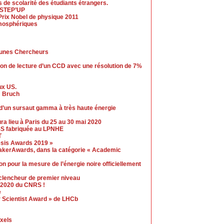
is de scolarité des étudiants étrangers.
e STEP’UP
Prix Nobel de physique 2011
mosphériques
eunes Chercheurs
ion de lecture d’un CCD avec une résolution de 7%
ux US.
m Bruch
d’un sursaut gamma à très haute énergie
 lieu à Paris du 25 au 30 mai 2020
ESS fabriquée au LPNHE
T
esis Awards 2019 »
akerAwards, dans la catégorie « Academic
 pour la mesure de l’énergie noire officiellement
clencheur de premier niveau
l 2020 du CNRS !
e
r Scientist Award » de LHCb
ixels