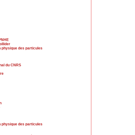
LPNHE
llider
 physique des particules
rnal du CNRS
ire
n
e
 physique des particules