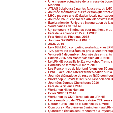
Une mesure actualisée de la masse du boso
Moriond
ATLAS éclaboussé par les faisceaux du LHC
Journée thématique sur l’électronique front
LHCb mesure une déviation locale par rappor
Journée IN2P3 consacrée aux dispositifs ins
Exploration de l’Univers : Inauguration de la
Soutenances de Thèse
Un concours « 5 minutes pour ma thèse » a
Fête de la science 2015 au LPNHE
Prix Nobel de Physique 2015
Journee SiPM/PMT au LPNHE
JRJC 2016
Le « 6th LHCb computing workshop » au LP
T2K parmi les lauréats du prix « Breakthrou
Vendredi 4 décembre : Journée des entrants
Edition 2016 des MasterClasses au LPNHE
Le LPNHE accueille le 11e workshop Trento su
Portraits de femmes- 8 mars 2016
Les Rencontres de Moriond fêtent leur 50 an
LPNHE accueille l’atelier franco-italien sur l
Journée thématique du réseau R&D semi-cond
Workshop PERSPECTIVES de l’association D
Journées Jeunes Chercheurs 2016
Fête de la Science 2016
Workshop Higgs Hunting
Ecole SIMDET 2016
Workshop du GDR Terascale au LPNHE
Le reseau Nord de l’Observatoire CTA sera s
Retour sur la Fete de la Science au LPNHE
Concours « Ma thèse en 5 minutes » au LPN
Quinzieme édition des Rencontres « Physique