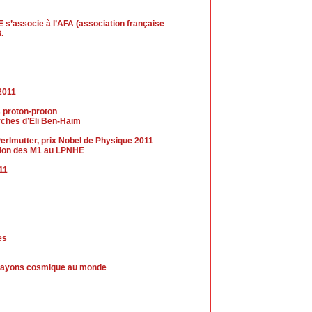
 s’associe à l’AFA (association française
.
2011
s proton-proton
erches d’Eli Ben-Haïm
erlmutter, prix Nobel de Physique 2011
ection des M1 au LPNHE
011
es
de rayons cosmique au monde