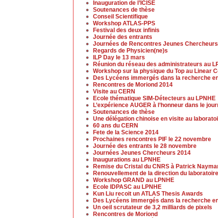
Inauguration de l’ICISE
Soutenances de thèse
Conseil Scientifique
Workshop ATLAS-PPS
Festival des deux infinis
Journée des entrants
Journées de Rencontres Jeunes Chercheurs
Regards de Physicien(ne)s
ILP Day le 13 mars
Réunion du réseau des administrateurs au 
Workshop sur la physique du Top au Linear Co
Des Lycéens immergés dans la recherche en
Rencontres de Moriond 2014
Visite au CERN
Ecole thématique SIM-Détecteurs au LPNHE
L’expérience AUGER à l’honneur dans le jou
Soutenances de thèse
Une délégation chinoise en visite au laborato
60 ans du CERN
Fete de la Science 2014
Prochaines rencontres PIF le 22 novembre
Journée des entrants le 28 novembre
Journées Jeunes Chercheurs 2014
Inaugurations au LPNHE
Remise du Cristal du CNRS à Patrick Nayma
Renouvellement de la direction du laboratoir
Workshop GRAND au LPNHE
Ecole IDPASC au LPNHE
Kun Liu recoit un ATLAS Thesis Awards
Des Lycéens immergés dans la recherche en
Un oeil scrutateur de 3,2 milliards de pixels
Rencontres de Moriond