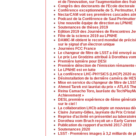
et de l’innovation, sur l’augmentation des fra
Congrès des doctorants de l’Ecole doctoral
Conférence exceptionnelle de S. Perlmutter, 
NectarCAM voit ses premières cascades at
Podcast de la Conférence de Saul Perlmutter
Une nouvelle équipe de direction au LPNHE
Soutenances de thèses 2019
Edition 2019 des Journées de Rencontres J
Fête de la science 2019 au LPNHE
DAMIC-M obtient le record mondial de précis
sur le signal d’un électron unique
Journées FCC France
Le changeur de filtre de LSST a été envoyé a
Le prix Lee Grodzins attribué à Dorothea vo
Première lumière pour DESI
Première détection de l’émission rémanente 
Le LPNHE est en lutte
La conférence LHC-PHYSICS (LHCP) 2020 aura
Désinstallation de la dernière caméra de H
Mise en service du changeur de filtre de LSS
Ahmed Tarek est lauréat du prix « ATLAS Th
Reina Camacho Toro, lauréate du TechPlayM
Achievement »
DESI, première expérience de 4ème génération
sur le ciel !
La collaboration LHCb adopte un nouveau dé
Claire Juramy-Gilles, lauréate du Prix Crista
Reprise d’activité en présentiel au laboratoir
Dorothea vom Bruch reçoit un « Early Caree
Publication du rapport d’activité 2017-2019
Soutenances 2020
LSST - Premières images à 3,2 milliards de p