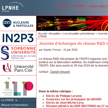
IN2P3
Le CNRS
Autres sites
Accueil
>
Actualités
>
Les Actualités précédentes
> Journée 
LPNHE
Journée d’échanges du réseau R&D 
par
Sophie Trincaz
- 21 juin 2016
Le réseau R&D mécanique de l’IN2P3 organise une 
portera sur la fabrication additive, les matériaux co
l’IN2P3. Elle sera suivie le 26 mai 2016 de la réunio
contact :
Daniel Vincent
Dans la même rubrique :
Décès de Philippe Leruste
Avancées sur les prototypes de GRAND
Le LPNHE
Décès de Jean-Michel Levy
Masses et Interactions
Réunion plénière du GDR NEUTRINO du 27 au 2