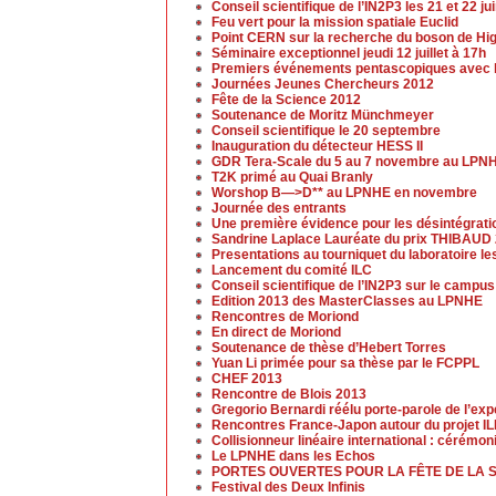
Conseil scientifique de l’IN2P3 les 21 et 22 ju
Feu vert pour la mission spatiale Euclid
Point CERN sur la recherche du boson de Higgs
Séminaire exceptionnel jeudi 12 juillet à 17h
Premiers événements pentascopiques avec l
Journées Jeunes Chercheurs 2012
Fête de la Science 2012
Soutenance de Moritz Münchmeyer
Conseil scientifique le 20 septembre
Inauguration du détecteur HESS II
GDR Tera-Scale du 5 au 7 novembre au LPN
T2K primé au Quai Branly
Worshop B—>D** au LPNHE en novembre
Journée des entrants
Une première évidence pour les désintégrat
Sandrine Laplace Lauréate du prix THIBAUD
Presentations au tourniquet du laboratoire l
Lancement du comité ILC
Conseil scientifique de l’IN2P3 sur le campu
Edition 2013 des MasterClasses au LPNHE
Rencontres de Moriond
En direct de Moriond
Soutenance de thèse d’Hebert Torres
Yuan Li primée pour sa thèse par le FCPPL
CHEF 2013
Rencontre de Blois 2013
Gregorio Bernardi réélu porte-parole de l’ex
Rencontres France-Japon autour du projet I
Collisionneur linéaire international : cérémo
Le LPNHE dans les Echos
PORTES OUVERTES POUR LA FÊTE DE LA 
Festival des Deux Infinis