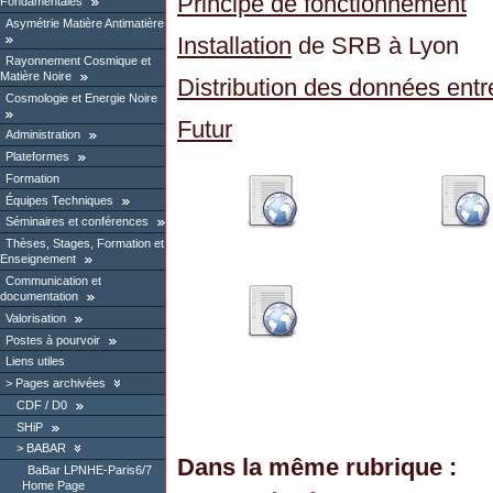
Principe de fonctionnement
Fondamentales
Asymétrie Matière Antimatière
Installation
de SRB à Lyon
Rayonnement Cosmique et
Matière Noire
Distribution des données en
Cosmologie et Energie Noire
Futur
Administration
Plateformes
Formation
Équipes Techniques
Séminaires et conférences
Thèses, Stages, Formation et
Enseignement
Communication et
documentation
Valorisation
Postes à pourvoir
Liens utiles
Pages archivées
CDF / D0
SHiP
BABAR
Dans la même rubrique :
BaBar LPNHE-Paris6/7
Home Page