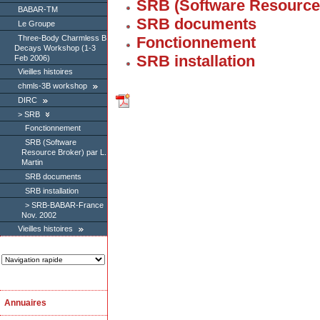
SRB (Software Resource 
BABAR-TM
SRB documents
Le Groupe
Three-Body Charmless B
Fonctionnement
Decays Workshop (1-3
SRB installation
Feb 2006)
Vieilles histoires
chmls-3B workshop
DIRC
SRB
Fonctionnement
SRB (Software
Resource Broker) par L.
Martin
SRB documents
SRB installation
SRB-BABAR-France
Nov. 2002
Vieilles histoires
Annuaires