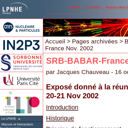
IN2P3
Le CNRS
Autres sites
Accueil
>
Pages archivées
>
France Nov. 2002
SRB-BABAR-France
par
Jacques Chauveau
- 16 o
Exposé donné à la réu
20-21 Nov 2002
Introduction
Historique
Le LPNHE
Masses et Interactions