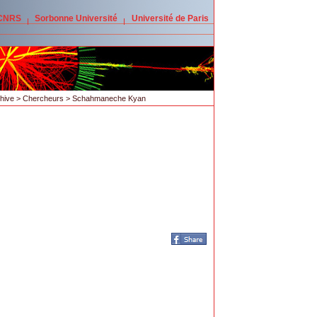
 CNRS
Sorbonne Université
Université de Paris
hive
>
Chercheurs
> Schahmaneche Kyan