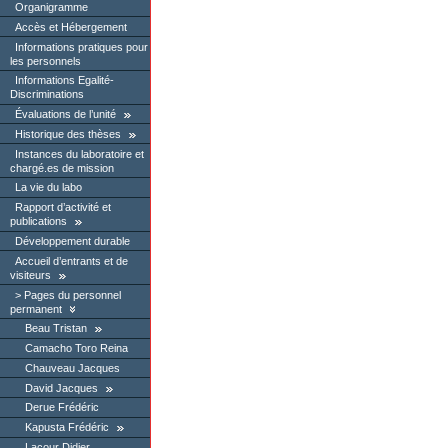
Organigramme
Accès et Hébergement
Informations pratiques pour
les personnels
Informations Egalité-
Discriminations
Évaluations de l’unité
Historique des thèses
Instances du laboratoire et
chargé.es de mission
La vie du labo
Rapport d’activité et
publications
Développement durable
Accueil d’entrants et de
visiteurs
Pages du personnel
permanent
Beau Tristan
Camacho Toro Reina
Chauveau Jacques
David Jacques
Derue Frédéric
Kapusta Frédéric
Lacour Didier