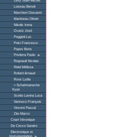
Levy Jean-Michel
Loiseau Benoit
Marchiori Giovanni
Martineau Olivier
Nikolic Irena
Ocariz José
Poggioli Luc
Polci Francesco
Popov Boris
Privitera Paolo
Regnault Nicolas
Ridel Mélissa
Robert Arnaud
Roos Lydia
Schahmaneche
Kyan
Scotto Lavina Luca
Vannucci François
Vincent Pascal
Zito Marco
Criart Véronique
De Cecco Sandro
Electronique et
Instrumentation