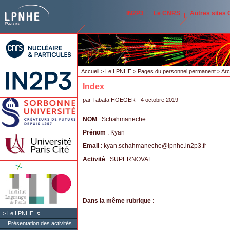
IN2P3
Le CNRS
Autres sites
Accueil
>
Le LPNHE
>
Pages du personnel permanent
>
Arc
Index
par
Tabata HOEGER
- 4 octobre 2019
NOM
: Schahmaneche
Prénom
: Kyan
Email
: kyan.schahmaneche
@
lpnhe.in2p3.fr
Activité
: SUPERNOVAE
Dans la même rubrique :
Le LPNHE
Présentation des activités