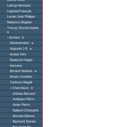
Laforge Bertrand
Legrand François
Lenain Jean Philippe
Malaescu Bogdan
Trincaz-Duvoid Sophie
Archive
Administration
Augustin J-E
Azaiez Ines
Baalouchi Hager
bassava
Bordoni Stefania
Brown Jonathan
Carlosse Magali
Chercheurs
Andrieu Bernard
Antilogus Pierre
Astier Pierre
Balland Christophe
Barrelet Etienne
Baumont Sylvain