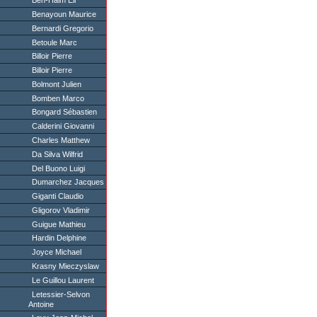
Ben-Haim Eli
Benayoun Maurice
Bernardi Gregorio
Betoule Marc
Billoir Pierre
Billoir Pierre
Bolmont Julien
Bomben Marco
Bongard Sébastien
Calderini Giovanni
Charles Matthew
Da Silva Wilfrid
Del Buono Luigi
Dumarchez Jacques
Giganti Claudio
Gligorov Vladimir
Guigue Mathieu
Hardin Delphine
Joyce Michael
Krasny Mieczyslaw
Le Guillou Laurent
Letessier-Selvon
Antoine