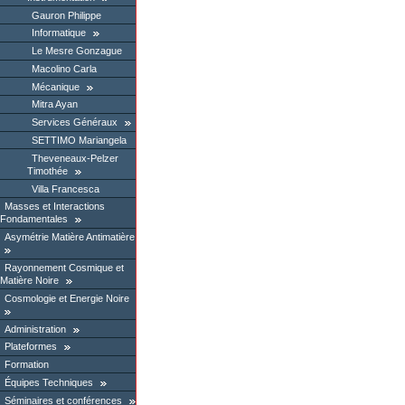
Gauron Philippe
Informatique
Le Mesre Gonzague
Macolino Carla
Mécanique
Mitra Ayan
Services Généraux
SETTIMO Mariangela
Theveneaux-Pelzer
Timothée
Villa Francesca
Masses et Interactions
Fondamentales
Asymétrie Matière Antimatière
Rayonnement Cosmique et
Matière Noire
Cosmologie et Energie Noire
Administration
Plateformes
Formation
Équipes Techniques
Séminaires et conférences