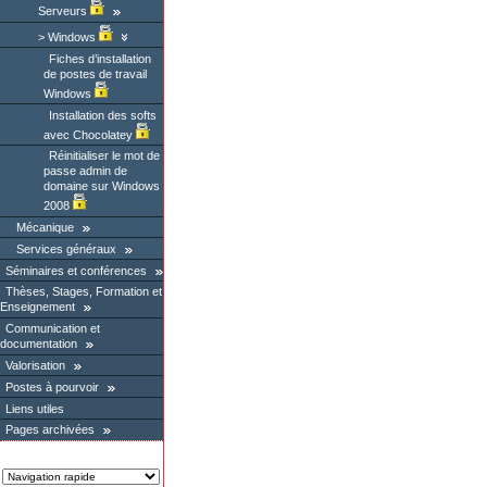
Serveurs
Windows
Fiches d’installation
de postes de travail
Windows
Installation des softs
avec Chocolatey
Réinitialiser le mot de
passe admin de
domaine sur Windows
2008
Mécanique
Services généraux
Séminaires et conférences
Thèses, Stages, Formation et
Enseignement
Communication et
documentation
Valorisation
Postes à pourvoir
Liens utiles
Pages archivées