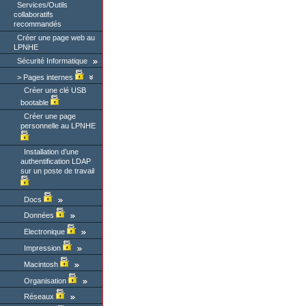
Services/Outils
collaboratifs
recommandés
Créer une page web au
LPNHE
Sécurité Informatique
Pages internes
Créer une clé USB
bootable
Créer une page
personnelle au LPNHE
Installation d’une
authentification LDAP
sur un poste de travail
Docs
Données
Electronique
Impression
Macintosh
Organisation
Réseaux