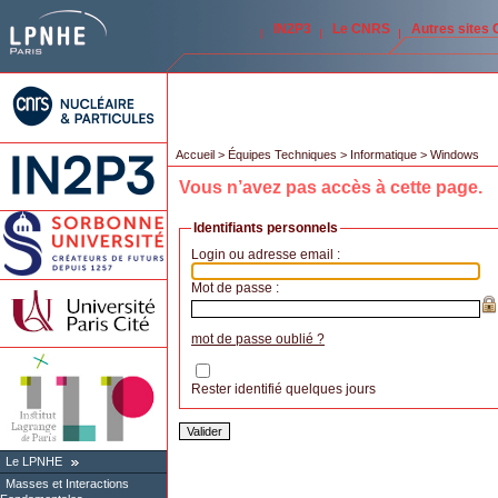
IN2P3
Le CNRS
Autres sites
Accueil
>
Équipes Techniques
>
Informatique
> Windows
Vous n’avez pas accès à cette page.
Identifiants personnels
Login ou adresse email :
Mot de passe :
mot de passe oublié ?
Rester identifié quelques jours
Le LPNHE
Masses et Interactions