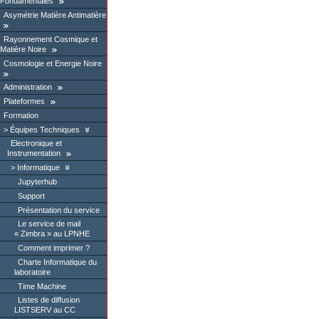
Fondamentales
Asymétrie Matière Antimatière
Rayonnement Cosmique et
Matière Noire
Cosmologie et Energie Noire
Administration
Plateformes
Formation
Équipes Techniques
Electronique et
Instrumentation
Informatique
Jupyterhub
Support
Présentation du service
Le service de mail
« Zimbra » au LPNHE
Comment imprimer ?
Charte Informatique du
laboratoire
Time Machine
Listes de diffusion
LISTSERV au CC