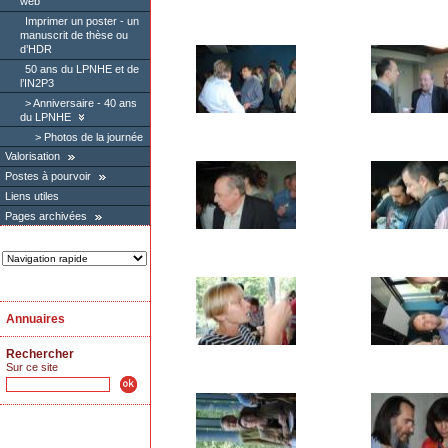
web
Imprimer un poster - un
manuscrit de thèse ou
d’HDR
50 ans du LPNHE et de
l’IN2P3
Anniversaire - 40 ans
du LPNHE
Photos de la journée
Valorisation
Postes à pourvoir
Liens utiles
Pages archivées
Annuaires
Rechercher
Sur ce site