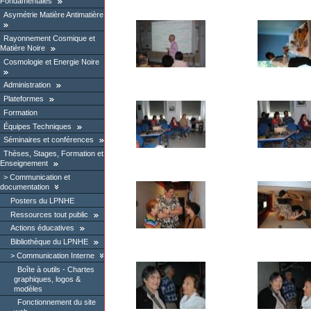
Fondamentales
Asymétrie Matière Antimatière
Rayonnement Cosmique et
Matière Noire
Cosmologie et Energie Noire
Administration
Plateformes
Formation
Équipes Techniques
Séminaires et conférences
Thèses, Stages, Formation et
Enseignement
Communication et
documentation
Posters du LPNHE
Ressources tout public
Actions éducatives
Bibliothèque du LPNHE
Communication Interne
Boîte à outils - Chartes
graphiques, logos &
modèles
Fonctionnement du site