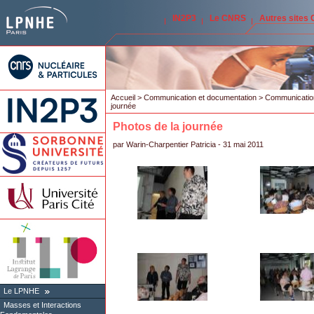
IN2P3
Le CNRS
Autres sites
Accueil
>
Communication et documentation
>
Communication
journée
Photos de la journée
par
Warin-Charpentier Patricia
- 31 mai 2011
Le LPNHE
Masses et Interactions