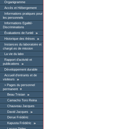
Organigramme
Accès et Hébergement
Informations pratiques pour
les personnels
Informations Egalité-
Discriminations
Évaluations de l’unité
Historique des thèses
Instances du laboratoire et
chargé.es de mission
La vie du labo
Rapport d’activité et
publications
Développement durable
Accueil d’entrants et de
visiteurs
Pages du personnel
permanent
Beau Tristan
Camacho Toro Reina
Chauveau Jacques
David Jacques
Derue Frédéric
Kapusta Frédéric
Lacour Didier