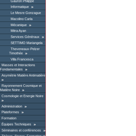
Gauron Philippe
Informatique
Le Mesre Gonzague
Macolino Carla
Mécanique
Mitra Ayan
Services Généraux
SETTIMO Mariangela
Theveneaux-Pelzer
Timothée
Villa Francesca
Masses et Interactions
Fondamentales
Asymétrie Matière Antimatière
Rayonnement Cosmique et
Matière Noire
Cosmologie et Energie Noire
Administration
Plateformes
Formation
Équipes Techniques
Séminaires et conférences