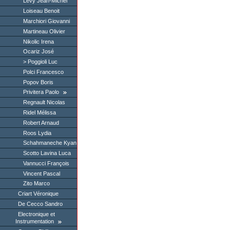
Levy Jean-Michel
Loiseau Benoit
Marchiori Giovanni
Martineau Olivier
Nikolic Irena
Ocariz José
Poggioli Luc
Polci Francesco
Popov Boris
Privitera Paolo
Regnault Nicolas
Ridel Mélissa
Robert Arnaud
Roos Lydia
Schahmaneche Kyan
Scotto Lavina Luca
Vannucci François
Vincent Pascal
Zito Marco
Criart Véronique
De Cecco Sandro
Electronique et
Instrumentation