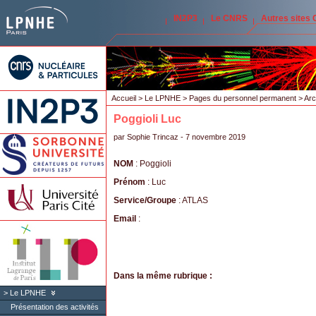
IN2P3
Le CNRS
Autres sites
Accueil
>
Le LPNHE
>
Pages du personnel permanent
>
Arc
Poggioli Luc
par
Sophie Trincaz
- 7 novembre 2019
NOM
: Poggioli
Prénom
: Luc
Service/Groupe
: ATLAS
Email
:
Dans la même rubrique :
Le LPNHE
Présentation des activités