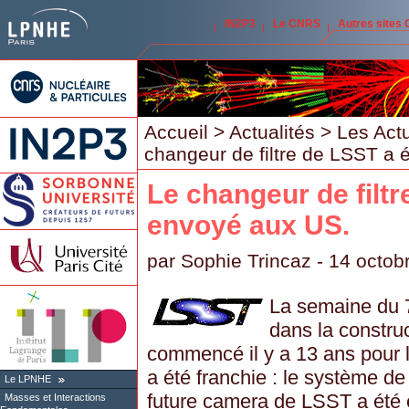
IN2P3
Le CNRS
Autres sites
Accueil
>
Actualités
>
Les Act
changeur de filtre de LSST a 
Le changeur de filtr
envoyé aux US.
par
Sophie Trincaz
- 14 octob
La semaine du 7
dans la construc
commencé il y a 13 ans pour
a été franchie : le système de
Le LPNHE
future camera de LSST a été
Masses et Interactions