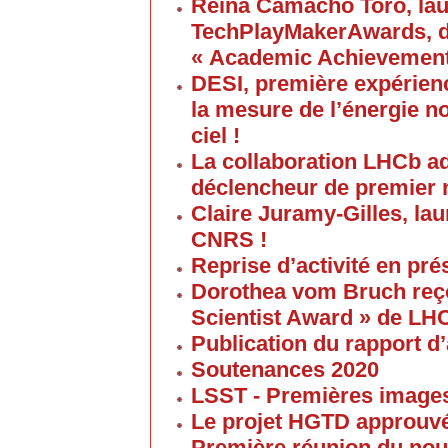
Reina Camacho Toro, lau
TechPlayMakerAwards, da
« Academic Achievement
DESI, première expérien
la mesure de l’énergie no
ciel !
La collaboration LHCb a
déclencheur de premier 
Claire Juramy-Gilles, lau
CNRS !
Reprise d’activité en pré
Dorothea vom Bruch reço
Scientist Award » de LH
Publication du rapport d’
Soutenances 2020
LSST - Premières images 
Le projet HGTD approuv
Première réunion du nouv