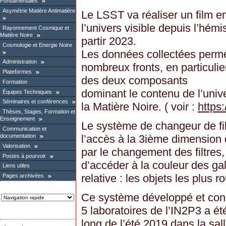
Fondamentales
Asymétrie Matière Antimatière
Le LSST va réaliser un film 
l’univers visible depuis l’hé
Rayonnement Cosmique et
Matière Noire
partir 2023.
Cosmologie et Energie Noire
Les données collectées perme
Administration
nombreux fronts, en particulie
Plateformes
des deux composants
Formation
dominant le contenu de l’unive
Équipes Techniques
Séminaires et conférences
la Matière Noire. ( voir :
https
Thèses, Stages, Formation et
Enseignement
Le système de changeur de filt
Communication et
documentation
l’accès à la 3ième dimension 
Valorisation
par le changement des filtres,
Postes à pourvoir
d’accéder à la couleur des gal
Liens utiles
relative : les objets les plus r
Pages archivées
Ce système développé et cons
5 laboratoires de l’IN2P3 a ét
long de l’été 2019 dans la sa