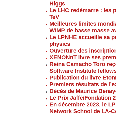
Higgs
Le LHC redémarre : les p
TeV
Meilleures limites mondi
WIMP de basse masse av
Le LPNHE accueille sa p
physics
Ouverture des inscriptio
XENONnT livre ses premi
Reina Camacho Toro reçoi
Software Institute fellow
Publication du livre Eton
Premiers résultats de l
Décès de Maurice Bena
Le Prix Jaffé/Fondation 2
En décembre 2023, le L
Network School de LA-C