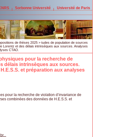
 CNRS
Sorbonne Université
Université de Paris
opositions de thèses 2025
> tudes de population de sources
de Lorentz et des délais intrinsèques aux sources. Analyses
alyses CTAO.
physiques pour la recherche de
es délais intrinsèques aux sources.
.E.S.S. et préparation aux analyses
s pour la recherche de violation d’invariance de
lyses combinées des données de H.E.S.S. et
r...