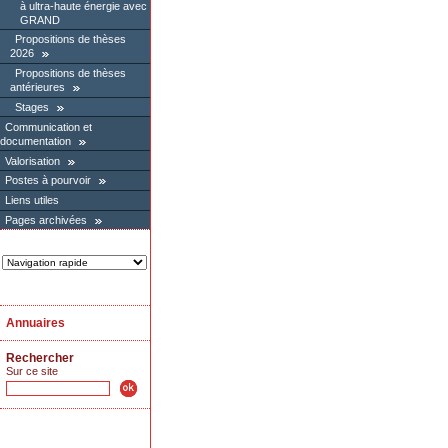
à ultra-haute énergie avec
GRAND
Propositions de thèses
2026
Propositions de thèses
antérieures
Stages
Communication et
documentation
Valorisation
Postes à pourvoir
Liens utiles
Pages archivées
Annuaires
Rechercher
Sur ce site