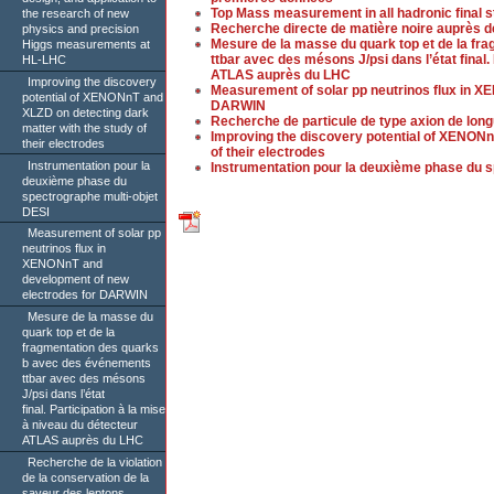
Top Mass measurement in all hadronic final s
the research of new
Recherche directe de matière noire auprès 
physics and precision
Mesure de la masse du quark top et de la f
Higgs measurements at
ttbar avec des mésons J/psi dans l’état final.
HL-LHC
ATLAS auprès du LHC
Improving the discovery
Measurement of solar pp neutrinos flux in 
potential of XENONnT and
DARWIN
XLZD on detecting dark
Recherche de particule de type axion de lon
matter with the study of
Improving the discovery potential of XENONn
their electrodes
of their electrodes
Instrumentation pour la
Instrumentation pour la deuxième phase du s
deuxième phase du
spectrographe multi-objet
DESI
Measurement of solar pp
neutrinos flux in
XENONnT and
development of new
electrodes for DARWIN
Mesure de la masse du
quark top et de la
fragmentation des quarks
b avec des événements
ttbar avec des mésons
J/psi dans l’état
final. Participation à la mise
à niveau du détecteur
ATLAS auprès du LHC
Recherche de la violation
de la conservation de la
saveur des leptons