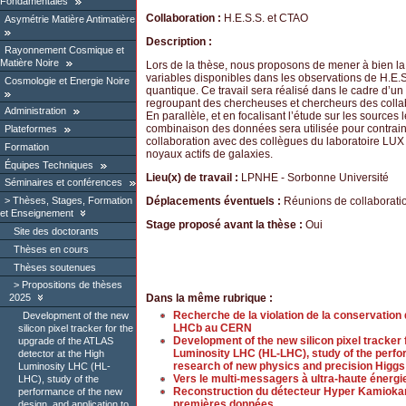
Fondamentales
Collaboration :
H.E.S.S. et CTAO
Asymétrie Matière Antimatière
Description :
Rayonnement Cosmique et
Matière Noire
Lors de la thèse, nous proposons de mener à bien l
variables disponibles dans les observations de H.E.S.
Cosmologie et Energie Noire
quantique. Ce travail sera réalisé dans le cadre d’un 
regroupant des chercheuses et chercheurs des coll
Administration
En parallèle, et en focalisant l’étude sur les sources
combinaison des données sera utilisée pour contraind
Plateformes
collaboration avec des collègues du laboratoire LUX
Formation
noyaux actifs de galaxies.
Équipes Techniques
Lieu(x) de travail :
LPNHE - Sorbonne Université
Séminaires et conférences
Déplacements éventuels :
Réunions de collaborati
Thèses, Stages, Formation
et Enseignement
Stage proposé avant la thèse :
Oui
Site des doctorants
Thèses en cours
Thèses soutenues
Propositions de thèses
Dans la même rubrique :
2025
Recherche de la violation de la conservation
Development of the new
LHCb au CERN
silicon pixel tracker for the
Development of the new silicon pixel tracker 
upgrade of the ATLAS
Luminosity LHC (HL-LHC), study of the perfor
detector at the High
research of new physics and precision Hig
Luminosity LHC (HL-
Vers le multi-messagers à ultra-haute éner
LHC), study of the
Reconstruction du détecteur Hyper Kamiokand
performance of the new
premières données
design, and application to