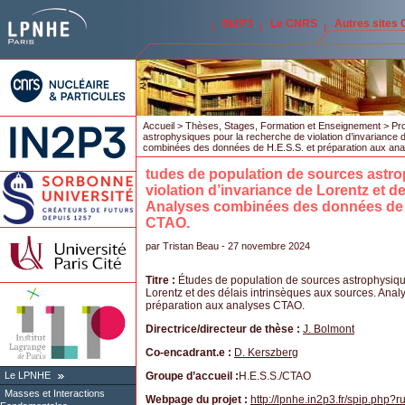
IN2P3
Le CNRS
Autres sites
Accueil
>
Thèses, Stages, Formation et Enseignement
>
Pr
astrophysiques pour la recherche de violation d’invariance 
combinées des données de H.E.S.S. et préparation aux an
tudes de population de sources astro
violation d’invariance de Lorentz et d
Analyses combinées des données de H
CTAO.
par
Tristan Beau
- 27 novembre 2024
Titre :
Études de population de sources astrophysique
Lorentz et des délais intrinsèques aux sources. Ana
préparation aux analyses CTAO.
Directrice/directeur de thèse :
J. Bolmont
Co-encadrant.e :
D. Kerszberg
Groupe d’accueil :
H.E.S.S./CTAO
Le LPNHE
Masses et Interactions
Webpage du projet :
http://lpnhe.in2p3.fr/spip.php?rub