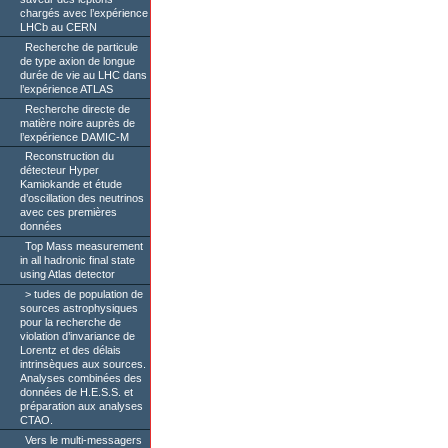
chargés avec l’expérience
LHCb au CERN
Recherche de particule
de type axion de longue
durée de vie au LHC dans
l’expérience ATLAS
Recherche directe de
matière noire auprès de
l’expérience DAMIC-M
Reconstruction du
détecteur Hyper
Kamiokande et étude
d’oscillation des neutrinos
avec ces premières
données
Top Mass measurement
in all hadronic final state
using Atlas detector
tudes de population de
sources astrophysiques
pour la recherche de
violation d’invariance de
Lorentz et des délais
intrinsèques aux sources.
Analyses combinées des
données de H.E.S.S. et
préparation aux analyses
CTAO.
Vers le multi-messagers