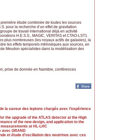
a première étude combinée de toutes les sources
S. pour la recherche d’un effet de gravitation
groupe de travail international déjà en activité
aborations H.E.S.S., MAGIC, VERITAS et CTAO-LST1.
 les plus nombreuses (les noyaux actifs de galaxies), la
re les effets temporels intrinsèques aux sources, en
 de Meudon spécialistes dans la modélisation des
on, prise de donnée en Namibie, conférences
 de la saveur des leptons chargés avec l’expérience
for the upgrade of the ATLAS detector at the High
mance of the new design, and application to the
gs measurements at HL-LHC
gie avec GRAND
e et étude d’oscillation des neutrinos avec ces