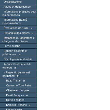
Organigramme
Accès et Hébergement
Informations pratiques pour
les personnels
Informations Egalité-
Discriminations
Évaluations de l’unité
Historique des thèses
Instances du laboratoire et
chargé.es de mission
La vie du labo
Rapport d’activité et
publications
Développement durable
Accueil d’entrants et de
visiteurs
Pages du personnel
permanent
Beau Tristan
Camacho Toro Reina
Chauveau Jacques
David Jacques
Derue Frédéric
Kapusta Frédéric
Lacour Didier