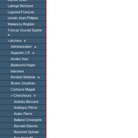
Laforge Bertrand
Legrand François
Lenain Jean Philippe
Malaescu Bogdan
Trincaz-Duvoid Sophie
Archive
Administration
Augustin J-E
Azaiez Ines
Baalouchi Hager
bassava
Bordoni Stefania
Brown Jonathan
Carlosse Magali
Chercheurs
Andrieu Bernard
Antilogus Pierre
Astier Pierre
Balland Christophe
Barrelet Etienne
Baumont Sylvain