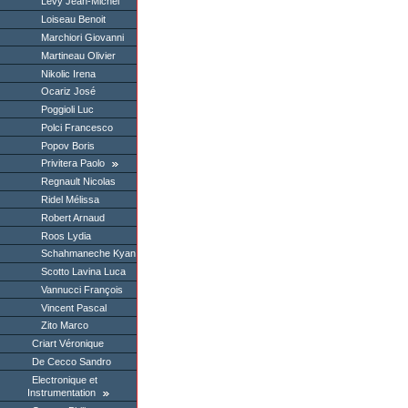
Levy Jean-Michel
Loiseau Benoit
Marchiori Giovanni
Martineau Olivier
Nikolic Irena
Ocariz José
Poggioli Luc
Polci Francesco
Popov Boris
Privitera Paolo
Regnault Nicolas
Ridel Mélissa
Robert Arnaud
Roos Lydia
Schahmaneche Kyan
Scotto Lavina Luca
Vannucci François
Vincent Pascal
Zito Marco
Criart Véronique
De Cecco Sandro
Electronique et
Instrumentation