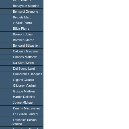
Ben-Haim Eli
Benayoun Maurice
Bernardi Gregorio
Betoule Marc
Billoir Pierre
Billoir Pierre
Bolmont Julien
Bomben Marco
Bongard Sébastien
Calderini Giovanni
Charles Matthew
Da Silva Wilfrid
Del Buono Luigi
Dumarchez Jacques
Giganti Claudio
Gligorov Vladimir
Guigue Mathieu
Hardin Delphine
Joyce Michael
Krasny Mieczyslaw
Le Guillou Laurent
Letessier-Selvon
Antoine