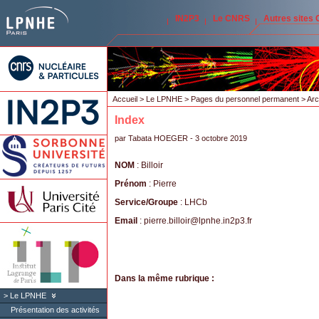
IN2P3
Le CNRS
Autres sites
Accueil
>
Le LPNHE
>
Pages du personnel permanent
>
Arc
Index
par
Tabata HOEGER
- 3 octobre 2019
NOM
: Billoir
Prénom
: Pierre
Service/Groupe
: LHCb
Email
: pierre.billoir
@
lpnhe.in2p3.fr
Dans la même rubrique :
Le LPNHE
Présentation des activités