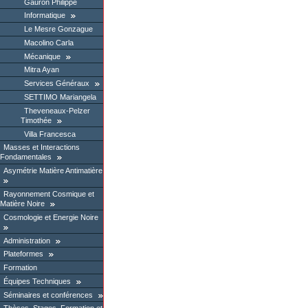
Gauron Philippe
Informatique
Le Mesre Gonzague
Macolino Carla
Mécanique
Mitra Ayan
Services Généraux
SETTIMO Mariangela
Theveneaux-Pelzer
Timothée
Villa Francesca
Masses et Interactions
Fondamentales
Asymétrie Matière Antimatière
Rayonnement Cosmique et
Matière Noire
Cosmologie et Energie Noire
Administration
Plateformes
Formation
Équipes Techniques
Séminaires et conférences