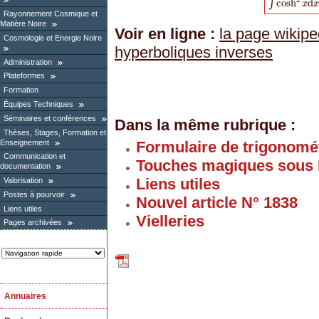
cosh
d
∫
∫
cosh
2
x
d
x
x
=
s
Rayonnement Cosmique et
Matière Noire
Voir en ligne :
la page wikipe
Cosmologie et Energie Noire
hyperboliques inverses
Administration
Plateformes
Formation
Équipes Techniques
Séminaires et conférences
Dans la même rubrique :
Thèses, Stages, Formation et
Enseignement
Formulaire de trigonomét
Communication et
Touches magiques sous
documentation
Liens utiles
Valorisation
Postes à pourvoir
Nouvel article N° 1838
Liens utiles
Vielleries
Pages archivées
Annuaires