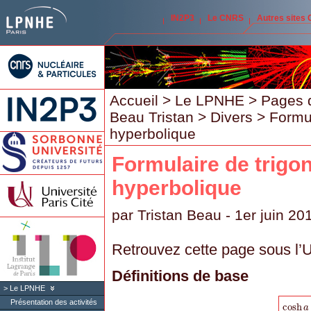
IN2P3
Le CNRS
Autres sites
Accueil
>
Le LPNHE
>
Pages 
Beau Tristan
>
Divers
> Formul
hyperbolique
Formulaire de trigo
hyperbolique
par
Tristan Beau
- 1er juin 20
Retrouvez cette page sous l’
Définitions de base
Le LPNHE
Présentation des activités
cosh
cosh
a
a
=