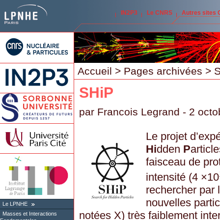
IN2P3
Le CNRS
Autres sites
Accueil
>
Pages archivées
> S
SHiP
par
Francois Legrand
- 2 octo
Le projet d’exp
Hi
dden
P
articl
faisceau de pr
intensité (4 ×10
rechercher par 
nouvelles parti
Le LPNHE
notées X) très faiblement inte
Masses et Interactions