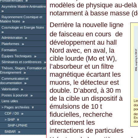
Fondamentales
modèles de physique au-delà
Asymétrie Matière Antimatière
notamment à basse masse (d
Rayonnement Cosmique et
Matière Noire
Derrière la nouvelle ligne
Cosmologie et Energie Noire
de faisceau en cours de
Administration
développement au hall
Plateformes
Nord avec, en aval, la
Formation
Équipes Techniques
cible lourde (Mo et W),
Séminaires et conférences
l’absorbeur et un filtre
Thèses, Stages, Formation et
Enseignement
magnétique écartant les
Communication et
muons, le détecteur est
documentation
double. D’abord, à 30 m
Valorisation
Postes à pourvoir
de la cible un dispositif à
Li
Liens utiles
émulsions de 10 t
do
Pages archivées
po
fiducielles, recherche
CDF / D0
de
En
SHiP
directement les
do
SHiP-LPNHE
interactions de particules
BABAR