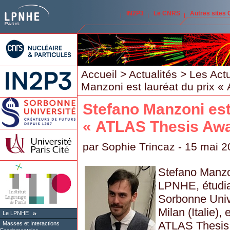
IN2P3
Le CNRS
Autres sites
Accueil
>
Actualités
>
Les Act
Manzoni est lauréat du prix 
Stefano Manzoni est
« ATLAS Thesis Awa
par
Sophie Trincaz
- 15 mai 2
Stefano Manzo
LPNHE, étudian
Sorbonne Unive
Milan (Italie),
Le LPNHE
ATLAS Thesis A
Masses et Interactions