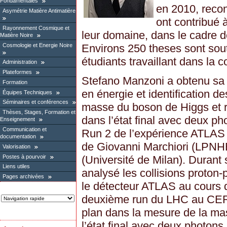
Fondamentales
en 2010, recon
Asymétrie Matière Antimatière
ont contribué à
Rayonnement Cosmique et
leur domaine, dans le cadre d
Matière Noire
Cosmologie et Energie Noire
Environs 250 theses sont so
étudiants travaillant dans la 
Administration
Plateformes
Stefano Manzoni a obtenu sa 
Formation
en énergie et identification d
Équipes Techniques
Séminaires et conférences
masse du boson de Higgs et 
Thèses, Stages, Formation et
dans l’état final avec deux p
Enseignement
Communication et
Run 2 de l’expérience ATLAS 
documentation
de Giovanni Marchiori (LPNH
Valorisation
Postes à pourvoir
(Université de Milan). Durant
Liens utiles
analysé les collisions proton-
Pages archivées
le détecteur ATLAS au cours
deuxième run du LHC au CERN.
plan dans la mesure de la m
l’état final avec deux photons