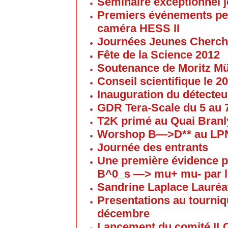
Séminaire exceptionnel je
Premiers événements pe
caméra HESS II
Journées Jeunes Cherch
Fête de la Science 2012
Soutenance de Moritz 
Conseil scientifique le 
Inauguration du détecteu
GDR Tera-Scale du 5 au
T2K primé au Quai Branl
Worshop B—>D** au LP
Journée des entrants
Une première évidence p
B^0_s —> mu+ mu- par l
Sandrine Laplace Lauréa
Presentations au tourniqu
décembre
Lancement du comité IL