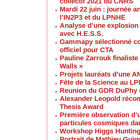
collectif 2021 du CNRS
Mardi 22 juin : journée a
l’IN2P3 et du LPNHE
Analyse d’une explosion
avec H.E.S.S.
Gammapy sélectionné co
officiel pour CTA
Pauline Zarrouk finaliste
Walls »
Projets lauréats d’une 
Fête de la Science au L
Reunion du GDR DuPhy e
Alexander Leopold réco
Thesis Award
Première observation d’u
particules cosmiques d
Workshop Higgs Huntin
Portrait de Mathieu Gui