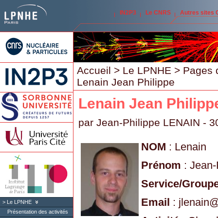
IN2P3
Le CNRS
Autres sites
Accueil
>
Le LPNHE
>
Pages 
Lenain Jean Philippe
Lenain Jean Philipp
par
Jean-Philippe LENAIN
- 3
NOM
: Lenain
Prénom
: Jean-
Service/Group
Email
: jlenain
Le LPNHE
Présentation des activités