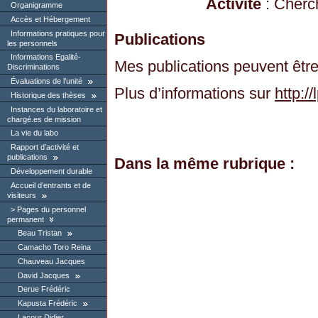
Activité
: Cherc
Organigramme
Accès et Hébergement
Informations pratiques pour
Publications
les personnels
Informations Egalité-
Mes publications peuvent êtr
Discriminations
Évaluations de l’unité
Plus d’informations sur
http:/
Historique des thèses
Instances du laboratoire et
chargé.es de mission
La vie du labo
Rapport d’activité et
publications
Dans la même rubrique :
Développement durable
Accueil d’entrants et de
visiteurs
Pages du personnel
permanent
Beau Tristan
Camacho Toro Reina
Chauveau Jacques
David Jacques
Derue Frédéric
Kapusta Frédéric
Lacour Didier