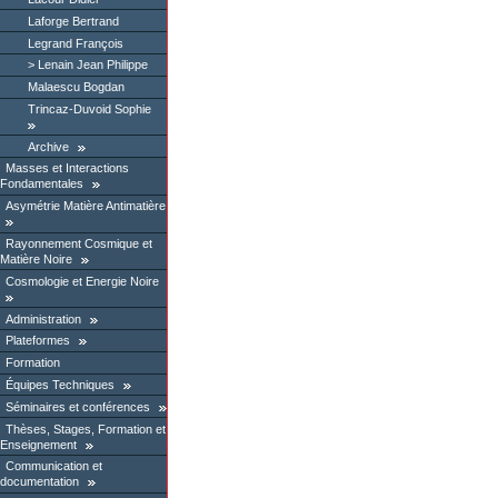
Laforge Bertrand
Legrand François
Lenain Jean Philippe
Malaescu Bogdan
Trincaz-Duvoid Sophie
Archive
Masses et Interactions
Fondamentales
Asymétrie Matière Antimatière
Rayonnement Cosmique et
Matière Noire
Cosmologie et Energie Noire
Administration
Plateformes
Formation
Équipes Techniques
Séminaires et conférences
Thèses, Stages, Formation et
Enseignement
Communication et
documentation