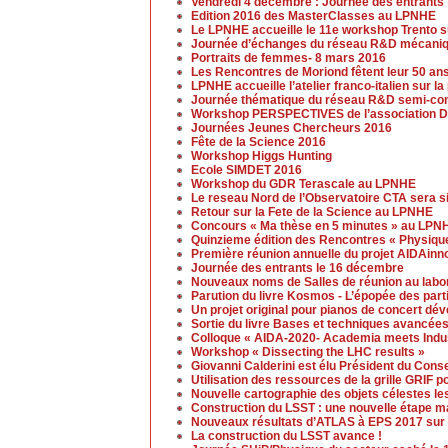
Vendredi 4 décembre : Journée des entrants
Edition 2016 des MasterClasses au LPNHE
Le LPNHE accueille le 11e workshop Trento su
Journée d’échanges du réseau R&D mécaniq
Portraits de femmes- 8 mars 2016
Les Rencontres de Moriond fêtent leur 50 an
LPNHE accueille l’atelier franco-italien sur l
Journée thématique du réseau R&D semi-cond
Workshop PERSPECTIVES de l’association D
Journées Jeunes Chercheurs 2016
Fête de la Science 2016
Workshop Higgs Hunting
Ecole SIMDET 2016
Workshop du GDR Terascale au LPNHE
Le reseau Nord de l’Observatoire CTA sera s
Retour sur la Fete de la Science au LPNHE
Concours « Ma thèse en 5 minutes » au LPN
Quinzieme édition des Rencontres « Physique
Première réunion annuelle du projet AIDAinn
Journée des entrants le 16 décembre
Nouveaux noms de Salles de réunion au labo
Parution du livre Kosmos - L’épopée des part
Un projet original pour pianos de concert d
Sortie du livre Bases et techniques avancées
Colloque « AIDA-2020- Academia meets Indust
Workshop « Dissecting the LHC results »
Giovanni Calderini est élu Président du Cons
Utilisation des ressources de la grille GRIF p
Nouvelle cartographie des objets célestes le
Construction du LSST : une nouvelle étape ma
Nouveaux résultats d’ATLAS à EPS 2017 sur 
La construction du LSST avance !