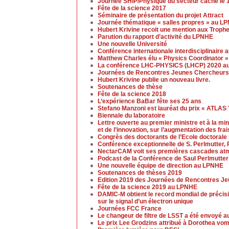
Journée SHiP/Physique du secteur caché le 
Fête de la science 2017
Séminaire de présentation du projet Attract
Journée thématique « salles propres » au L
Hubert Krivine recoit une mention aux Trop
Parution du rapport d’activité du LPNHE
Une nouvelle Université
Conférence internationale interdisciplinaire 
Matthew Charles élu « Physics Coordinator » 
La conférence LHC-PHYSICS (LHCP) 2020 aur
Journées de Rencontres Jeunes Chercheurs
Hubert Krivine publie un nouveau livre.
Soutenances de thèse
Fête de la science 2018
L’expérience BaBar fête ses 25 ans
Stefano Manzoni est lauréat du prix « ATLAS
Biennale du laboratoire
Lettre ouverte au premier ministre et à la mi
et de l’innovation, sur l’augmentation des fra
Congrès des doctorants de l’Ecole doctoral
Conférence exceptionnelle de S. Perlmutter, 
NectarCAM voit ses premières cascades at
Podcast de la Conférence de Saul Perlmutter
Une nouvelle équipe de direction au LPNHE
Soutenances de thèses 2019
Edition 2019 des Journées de Rencontres J
Fête de la science 2019 au LPNHE
DAMIC-M obtient le record mondial de précis
sur le signal d’un électron unique
Journées FCC France
Le changeur de filtre de LSST a été envoyé a
Le prix Lee Grodzins attribué à Dorothea vo