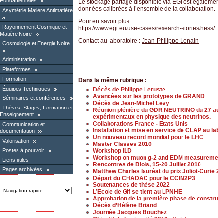
Fondamentales
Le stockage partagé disponible via EGI est également 
données calibrées à l’ensemble de la collaboration.
Asymétrie Matière Antimatière
Pour en savoir plus :
Rayonnement Cosmique et
https://www.egi.eu/use-cases/research-stories/hess/
Matière Noire
Contact au laboratoire :
Jean-Philippe Lenain
Cosmologie et Energie Noire
Administration
Plateformes
Formation
Dans la même rubrique :
Équipes Techniques
Décès de Philippe Leruste
Avancées sur les prototypes de GRAND
Séminaires et conférences
Décès de Jean-Michel Levy
Thèses, Stages, Formation et
Réunion plénière du GDR NEUTRINO du 27 au 2
Enseignement
expérimentaux en physique des neutrinos.
Collaborations France - Etats Unis
Communication et
Installation et mise en service de CLAP au la
documentation
Un nouveau record mondial pour le LHC
Valorisation
Master Classes 2010
Postes à pourvoir
Workshop ILD
Workshop on muon g-2 and EDM measureme
Liens utiles
Rencontres de Blois, 15-20 Juillet 2010
Pages archivées
Matthew Charles lauréat du prix Joliot-Curie
Départ du CHADAC pour le CCIN2P3
Soutenances de thèse 2022
L’Ecole de Gif se tient au LPNHE
Approbation de la première phase de constr
Décès d’Hélène Briand
Journée Jacques Bouchez