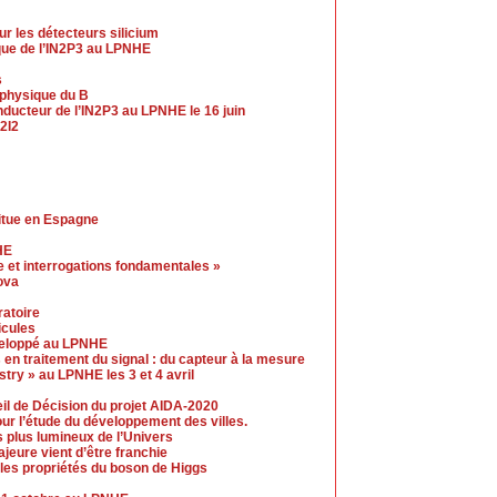
r les détecteurs silicium
ue de l’IN2P3 au LPNHE
s
a physique du B
ucteur de l’IN2P3 au LPNHE le 16 juin
2I2
itue en Espagne
HE
 et interrogations fondamentales »
ova
ratoire
icules
éveloppé au LPNHE
 en traitement du signal : du capteur à la mesure
ry » au LPNHE les 3 et 4 avril
eil de Décision du projet AIDA-2020
our l’étude du développement des villes.
s plus lumineux de l’Univers
jeure vient d’être franchie
les propriétés du boson de Higgs