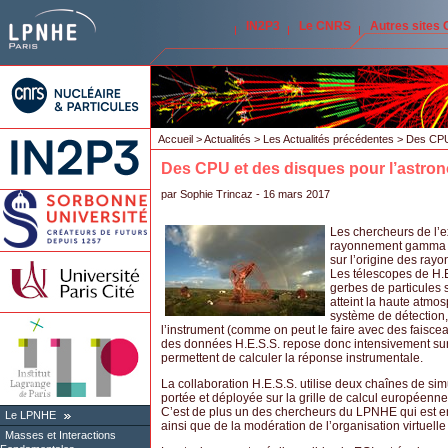
IN2P3
Le CNRS
Autres sites
Accueil
>
Actualités
>
Les Actualités précédentes
> Des CPU 
Des CPU et des disques pour l’astr
par
Sophie Trincaz
- 16 mars 2017
Les chercheurs de l’e
rayonnement gamma af
sur l’origine des ray
Les télescopes de H.E
gerbes de particules
atteint la haute atmos
système de détection,
l’instrument (comme on peut le faire avec des faiscea
des données H.E.S.S. repose donc intensivement sur
permettent de calculer la réponse instrumentale.
La collaboration H.E.S.S. utilise deux chaînes de s
portée et déployée sur la grille de calcul europée
C’est de plus un des chercheurs du LPNHE qui est en
Le LPNHE
ainsi que de la modération de l’organisation virtuelle
Masses et Interactions