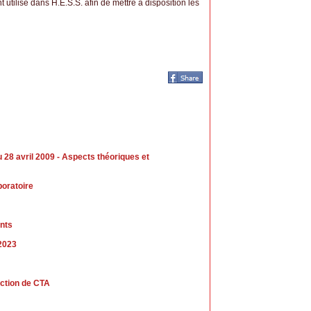
utilisé dans H.E.S.S. afin de mettre à disposition les
8 avril 2009 - Aspects théoriques et
boratoire
nts
 2023
uction de CTA