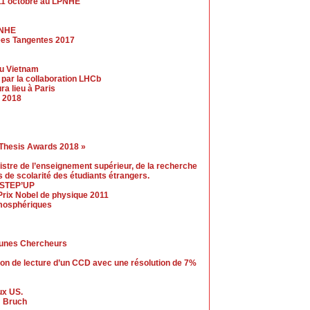
11 octobre au LPNHE
PNHE
hees Tangentes 2017
au Vietnam
par la collaboration LHCb
a lieu à Paris
 2018
 Thesis Awards 2018 »
nistre de l’enseignement supérieur, de la recherche
is de scolarité des étudiants étrangers.
e STEP’UP
Prix Nobel de physique 2011
mosphériques
eunes Chercheurs
ion de lecture d’un CCD avec une résolution de 7%
ux US.
m Bruch