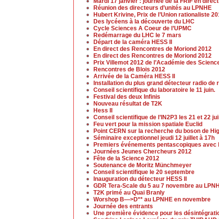
Mardi 17 janvier : journée de la FRIF en dir
Réunion des directeurs d’unités au LPNHE
Hubert Krivine, Prix de l’Union rationaliste 2
Des lycéens à la découverte du LHC
Cycle Sciences A Coeur de l’UPMC
Redémarrage du LHC le 7 mars
Départ de la caméra HESS II
En direct des Rencontres de Moriond 2012
En direct des Rencontres de Moriond 2012
Prix Villemot 2012 de l’Académie des Scienc
Rencontres de Blois 2012
Arrivée de la Caméra HESS II
Installation du plus grand détecteur radio 
Conseil scientifique du laboratoire le 11 juin.
Festival des deux Infinis
Nouveau résultat de T2K
Hess II
Conseil scientifique de l’IN2P3 les 21 et 22 ju
Feu vert pour la mission spatiale Euclid
Point CERN sur la recherche du boson de Higgs
Séminaire exceptionnel jeudi 12 juillet à 17h
Premiers événements pentascopiques avec l
Journées Jeunes Chercheurs 2012
Fête de la Science 2012
Soutenance de Moritz Münchmeyer
Conseil scientifique le 20 septembre
Inauguration du détecteur HESS II
GDR Tera-Scale du 5 au 7 novembre au LPN
T2K primé au Quai Branly
Worshop B—>D** au LPNHE en novembre
Journée des entrants
Une première évidence pour les désintégrat