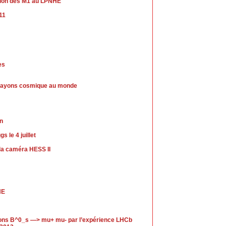
ection des M1 au LPNHE
011
es
de rayons cosmique au monde
in
 le 4 juillet
a caméra HESS II
HE
ions B^0_s —> mu+ mu- par l’expérience LHCb