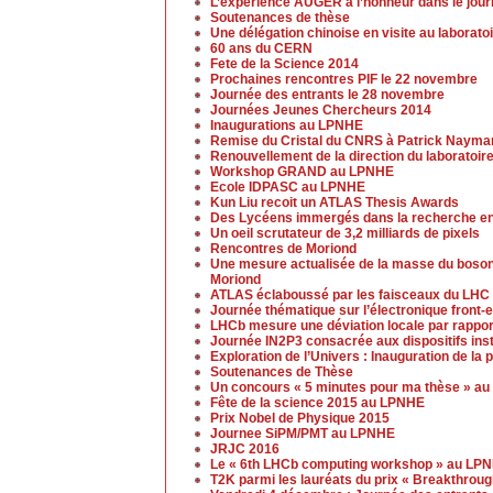
L’expérience AUGER à l’honneur dans le jou
Soutenances de thèse
Une délégation chinoise en visite au laborato
60 ans du CERN
Fete de la Science 2014
Prochaines rencontres PIF le 22 novembre
Journée des entrants le 28 novembre
Journées Jeunes Chercheurs 2014
Inaugurations au LPNHE
Remise du Cristal du CNRS à Patrick Nayma
Renouvellement de la direction du laboratoir
Workshop GRAND au LPNHE
Ecole IDPASC au LPNHE
Kun Liu recoit un ATLAS Thesis Awards
Des Lycéens immergés dans la recherche en
Un oeil scrutateur de 3,2 milliards de pixels
Rencontres de Moriond
Une mesure actualisée de la masse du boso
Moriond
ATLAS éclaboussé par les faisceaux du LHC
Journée thématique sur l’électronique front
LHCb mesure une déviation locale par rappor
Journée IN2P3 consacrée aux dispositifs ins
Exploration de l’Univers : Inauguration de la
Soutenances de Thèse
Un concours « 5 minutes pour ma thèse » a
Fête de la science 2015 au LPNHE
Prix Nobel de Physique 2015
Journee SiPM/PMT au LPNHE
JRJC 2016
Le « 6th LHCb computing workshop » au LP
T2K parmi les lauréats du prix « Breakthrou