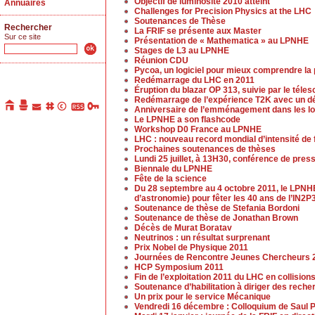
Objectif de luminosité 2010 atteint
Annuaires
Challenges for Precision Physics at the LHC
Soutenances de Thèse
Rechercher
La FRIF se présente aux Master
Sur ce site
Présentation de « Mathematica » au LPNHE
Stages de L3 au LPNHE
Réunion CDU
Pycoa, un logiciel pour mieux comprendre la
Redémarrage du LHC en 2011
Éruption du blazar OP 313, suivie par le tél
Redémarrage de l’expérience T2K avec un dé
Anniversaire de l’emménagement dans les lo
Le LPNHE a son flashcode
Workshop D0 France au LPNHE
LHC : nouveau record mondial d’intensité de
Prochaines soutenances de thèses
Lundi 25 juillet, à 13H30, conférence de pres
Biennale du LPNHE
Fête de la science
Du 28 septembre au 4 octobre 2011, le LPNHE
d’astronomie) pour fêter les 40 ans de l’IN2P3
Soutenance de thèse de Stefania Bordoni
Soutenance de thèse de Jonathan Brown
Décès de Murat Boratav
Neutrinos : un résultat surprenant
Prix Nobel de Physique 2011
Journées de Rencontre Jeunes Chercheurs 
HCP Symposium 2011
Fin de l’exploitation 2011 du LHC en collision
Soutenance d’habilitation à diriger des rech
Un prix pour le service Mécanique
Vendredi 16 décembre : Colloquium de Saul P