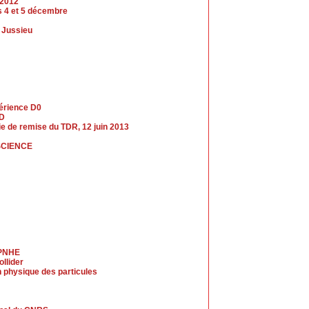
 2012
es 4 et 5 décembre
s Jussieu
périence D0
LD
nie de remise du TDR, 12 juin 2013
SCIENCE
LPNHE
llider
 physique des particules