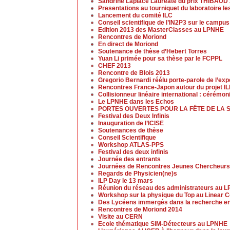
Sandrine Laplace Lauréate du prix THIBAUD
Presentations au tourniquet du laboratoire l
Lancement du comité ILC
Conseil scientifique de l’IN2P3 sur le campu
Edition 2013 des MasterClasses au LPNHE
Rencontres de Moriond
En direct de Moriond
Soutenance de thèse d’Hebert Torres
Yuan Li primée pour sa thèse par le FCPPL
CHEF 2013
Rencontre de Blois 2013
Gregorio Bernardi réélu porte-parole de l’ex
Rencontres France-Japon autour du projet I
Collisionneur linéaire international : cérémo
Le LPNHE dans les Echos
PORTES OUVERTES POUR LA FÊTE DE LA 
Festival des Deux Infinis
Inauguration de l’ICISE
Soutenances de thèse
Conseil Scientifique
Workshop ATLAS-PPS
Festival des deux infinis
Journée des entrants
Journées de Rencontres Jeunes Chercheurs
Regards de Physicien(ne)s
ILP Day le 13 mars
Réunion du réseau des administrateurs au 
Workshop sur la physique du Top au Linear Co
Des Lycéens immergés dans la recherche en
Rencontres de Moriond 2014
Visite au CERN
Ecole thématique SIM-Détecteurs au LPNHE