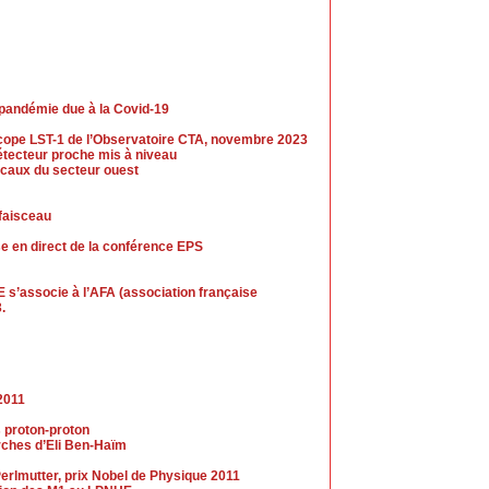
 pandémie due à la Covid-19
escope LST-1 de l’Observatoire CTA, novembre 2023
tecteur proche mis à niveau
caux du secteur ouest
 faisceau
se en direct de la conférence EPS
 s’associe à l’AFA (association française
.
2011
s proton-proton
erches d’Eli Ben-Haïm
erlmutter, prix Nobel de Physique 2011