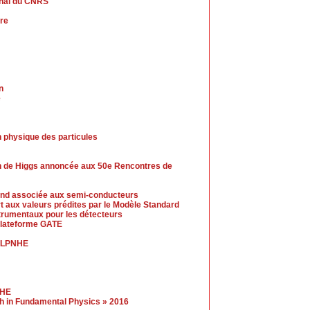
rnal du CNRS
ire
n
e
 physique des particules
n de Higgs annoncée aux 50e Rencontres de
-end associée aux semi-conducteurs
t aux valeurs prédites par le Modèle Standard
trumentaux pour les détecteurs
 plateforme GATE
u LPNHE
NHE
gh in Fundamental Physics » 2016