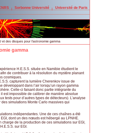
 CNRS
Sorbonne Université
Université de Paris
et des disques pour l’astronomie gamma
onomie gamma
xpérience H.E.S.S. située en Namibie étudient le
in de contribuer à la résolution du mystère planant
ons cosmiques.
.S.S. capturent la lumière Cherenkov issue de
 se développant dans l’air lorsqu’un rayon gamma
phère. Celle-ci faisant donc partie intégrante du
 il est impossible de calibrer de manière absolue
ux tests pour d’autres types de détecteurs). L’analyse
 des simulations Monte Carlo massives qui
imulations indépendantes. Une de ces chaînes a été
nne EGI, dont un des nœuds est hébergé au LPNHE.
 charge de la production de ces simulations sur EGI,
 H.E.S.S. sur EGI.