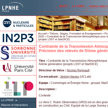
IN2P3
Le CNRS
Autres sites
Accueil
>
Thèses, Stages, Formation et Enseignement
>
Pro
2020
> Contrainte de la Transmission Atmosphérique pour l
(projets LSST et StarDICE)
Contrainte de la Transmission Atmos
Précision des relevés de IVème génér
Titre :
Contrainte de la Transmission Atmosphérique 
IVème génération (projets LSST et StarDICE)
Directeur de thèse :
Nicolas Regnault
Co-encadrant :
Jérémy Neveu
(IJCLab)
Equipe :
Cosmologie et Énergie Noire ; groupe Sta
Description :
Contexte :
Le LPNHE
Le ​Vera C. Rubin Observatory (VRO) est un des grands
Masses et Interactions
en construction au Chili. Equipé de la ​Large Survey