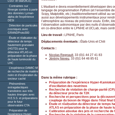
LSST et StarDICE)
Contraintes sur
L’étudiant·e devra essentiellement développer des o
l’énergie sombre à partir
langage de programmation Python (et l’ensemble de s
des données Lyman-
Scipy, Matplotlib, etc.) traditionnellement utilisé au s
alpha de l’expérience
aussi aux développements instrumentaux pour rendr
DESI
l’atmosphère au niveau de précision voulu. Enfin, il
l’observation astronomique par des nuits d’observation i
Détection de particules
en co-direction entre le LPNHE et IJCLab, mais cent
cosmiques avec
GRANDProto300
Lieu de travail :
LPNHE, Paris
Étude et réalisation du
détecteur de temps
Déplacements éventuels :
États-Unis et Chili
hautement granulaire
Contacts :
(HGTD) pour le
détecteur ATLAS en
Nicolas Regnault
, 33 (0)1 44 27 41 83
préparation de la phase
Jérémy Neveu
, 33 (0)1 64 46 85 61
de haute luminosité du
LHC
L’expérience DAMIC-M
de recherche de matière
noire et d’exploration du
Dans la même rubrique :
secteur caché
Préparation de l’expérience Hyper-Kamioka
Phénomènes
d’oscillation des neutrinos
extragalactiques
Recherche de violation de charge-parité (CP) 
transitoires aux très
du détecteur proche de T2K
hautes énergies avec
Recherche et perspectives pour la découverte
H.E.S.S. et préparations
couplage du boson de Higgs dans l’état final 
pour le futur
Étude et réalisation du détecteur de temps h
observatoire CTA
ATLAS en préparation de la phase de haute l
Préparation de
Calibration absolue des jets et recherche d
l’expérience Hyper-
Recherche de la violation de la conservation