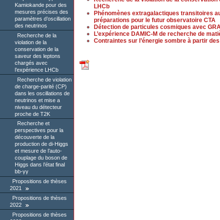
Kamiokande pour des
LHCb
mesures précises des
Phénomènes extragalactiques transitoires au
paramètres d’oscillation
préparations pour le futur observatoire CTA
des neutrinos
Détection de particules cosmiques avec G
L’expérience DAMIC-M de recherche de matièr
Recherche de la
Contraintes sur l’énergie sombre à partir d
violation de la
conservation de la
saveur des leptons
chargés avec
l’expérience LHCb
Recherche de violation
de charge-parité (CP)
dans les oscillations de
neutrinos et mise a
niveau du détecteur
proche de T2K
Recherche et
perspectives pour la
découverte de la
production de di-Higgs
et mesure de l’auto-
couplage du boson de
Higgs dans l’état final
bb-γγ
Propositions de thèses
2021
Propositions de thèses
2022
Propositions de thèses