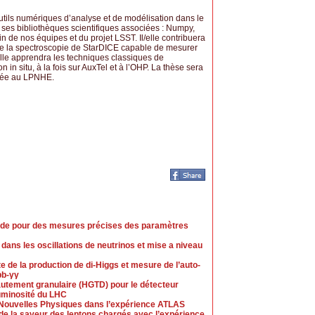
utils numériques d’analyse et de modélisation dans le
es bibliothèques scientifiques associées : Numpy,
ein de nos équipes et du projet LSST. Il/elle contribuera
e la spectroscopie de StarDICE capable de mesurer
/elle apprendra les techniques classiques de
n situ, à la fois sur AuxTel et à l’OHP. La thèse sera
rée au LPNHE.
nde pour des mesures précises des paramètres
dans les oscillations de neutrinos et mise a niveau
 de la production de di-Higgs et mesure de l’auto-
bb-γγ
autement granulaire (HGTD) pour le détecteur
uminosité du LHC
e Nouvelles Physiques dans l’expérience ATLAS
 de la saveur des leptons chargés avec l’expérience