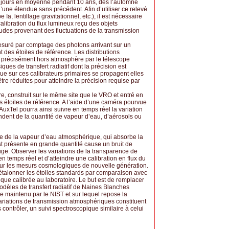
rois jours en moyenne pendant 10 ans, dès l’automne
une étendue sans précédent. Afin d’utiliser ce relevé
 lentillage gravitationnel, etc.), il est nécessaire
alibration du flux lumineux reçu des objets
titudes provenant des fluctuations de la transmission
esuré par comptage des photons arrivant sur un
es étoiles de référence. Les distributions
s précisément hors atmosphère par le télescope
ques de transfert radiatif dont la précision est
que sur ces calibrateurs primaires se propagent elles
tre réduites pour atteindre la précision requise par
re, construit sur le même site que le VRO et entré en
 étoiles de référence. A l’aide d’une caméra pourvue
AuxTel pourra ainsi suivre en temps réel la variation
ndent de la quantité de vapeur d’eau, d’aérosols ou
de de la vapeur d’eau atmosphérique, qui absorbe la
t présente en grande quantité cause un bruit de
uge. Observer les variations de la transparence de
n temps réel et d’atteindre une calibration en flux du
our les mesurs cosmologiques de nouvelle génération.
̀ étalonner les étoiles standards par comparaison avec
tique calibrée au laboratoire. Le but est de remplacer
 modèles de transfert radiatif de Naines Blanches
ique maintenu par le NIST et sur lequel repose la
variations de transmission atmosphériques constituent
 contrôler, un suivi spectroscopique similaire à celui