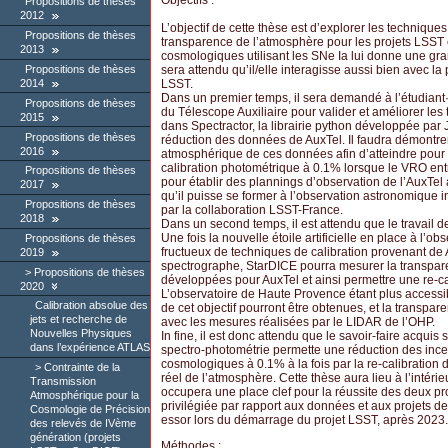
Objectifs :
Propositions de thèses
2012
L’objectif de cette thèse est d’explorer les techniqu
Propositions de thèses
transparence de l’atmosphère pour les projets LSST 
2013
cosmologiques utilisant les SNe Ia lui donne une grande 
sera attendu qu’il/elle interagisse aussi bien avec la
Propositions de thèses
LSST.
2014
Dans un premier temps, il sera demandé à l’étudian
Propositions de thèses
du Télescope Auxiliaire pour valider et améliorer l
2015
dans ​Spectractor​, la librairie python développée par 
Propositions de thèses
réduction des données de AuxTel. Il faudra démontrer 
2016
atmosphérique de ces données afin d’atteindre pour
calibration photométrique à 0.1% lorsque le VRO entr
Propositions de thèses
pour établir des plannings d’observation de l’AuxTel afi
2017
qu’il puisse se former à l’observation astronomique i
Propositions de thèses
par la collaboration LSST-France.
2018
Dans un second temps, il est attendu que le travail d
Une fois la nouvelle étoile artificielle en place à l
Propositions de thèses
fructueux de techniques de calibration provenant de 
2019
spectrographe, StarDICE pourra mesurer la transparen
Propositions de thèses
développées pour AuxTel et ainsi permettre une re-cal
2020
L’observatoire de Haute Provence étant plus accessib
Calibration absolue des
de cet objectif pourront être obtenues, et la transpa
jets et recherche de
avec les mesures réalisées par le LIDAR de l’OHP.
Nouvelles Physiques
In fine, il est donc attendu que le savoir-faire acqui
dans l’expérience ATLAS
spectro-photométrie permette une réduction des incer
cosmologiques à 0.1% à la fois par la re-calibration d
Contrainte de la
réel de l’atmosphère. Cette thèse aura lieu à l’inté
Transmission
occupera une place clef pour la réussite des deux proj
Atmosphérique pour la
privilégiée par rapport aux données et aux projets
Cosmologie de Précision
essor lors du démarrage du projet LSST, après 2023.
des relevés de IVème
génération (projets
Méthodes :