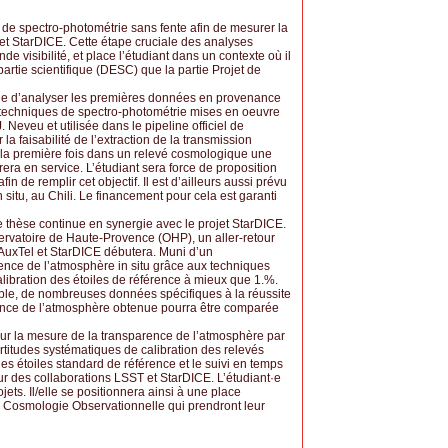
es de spectro-photométrie sans fente afin de mesurer la
et StarDICE. Cette étape cruciale des analyses
visibilité, et place l’étudiant dans un contexte où il
 partie scientifique (DESC) que la partie Projet de
t·e d’analyser les premières données en provenance
es techniques de spectro-photométrie mises en oeuvre
J. Neveu et utilisée dans le pipeline officiel de
la faisabilité de l’extraction de la transmission
 la première fois dans un relevé cosmologique une
era en service. L’étudiant sera force de proposition
n de remplir cet objectif. Il est d’ailleurs aussi prévu
n situ, au Chili. Le financement pour cela est garanti
e thèse continue en synergie avec le projet StarDICE.
’observatoire de Haute-Provence (OHP), un aller-retour
AuxTel et StarDICE débutera. Muni d’un
ce de l’atmosphère in situ grâce aux techniques
ibration des étoiles de référence à mieux que 1.%.
le, de nombreuses données spécifiques à la réussite
rence de l’atmosphère obtenue pourra être comparée
s sur la mesure de la transparence de l’atmosphère par
titudes systématiques de calibration des relevés
es étoiles standard de référence et le suivi en temps
rieur des collaborations LSST et StarDICE. L’étudiant·e
ets. Il/elle se positionnera ainsi à une place
 de Cosmologie Observationnelle qui prendront leur