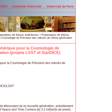
 CNRS
Sorbonne Université
Université de Paris
positions de thèses antérieures
>
Propositions de thèses
a Cosmologie de Précision des relevés de IVème génération
phérique pour la Cosmologie de
ation (projets LSST et StarDICE)
pour la Cosmologie de Précision des relevés de
rDICE/LSST
 télescopes de la nouvelle génération, actuellement
 of Space and Time Camera de 3.2 milliards de pixels,