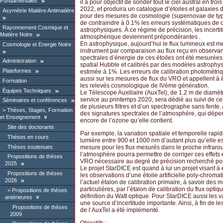
Fondamentales
il a pour objectif de sonder tout le ciel austral en t
2022, et produira un catalogue d’étoiles et galaxies d’
Asymétrie Matière Antimatière
pour des mesures de cosmologie (supernovae de type Ia,
de contraindre à 0.1% les erreurs systématiques de c
Rayonnement Cosmique et
astrophysiques. À ce régime de précision, les incer
Matière Noire
atmosphérique deviennent prépondérantes .
En astrophysique, aujourd’hui le flux lumineux est m
Cosmologie et Energie Noire
instrument par comparaison au flux reçu en observant d
spectrales d’énergie de ces étoiles ont été mesurée
Administration
spatial Hubble et calibrés par des modèles astrophysi
Plateformes
estimée à 1%. Les erreurs de calibration photométri
aussi sur les mesures de flux du VRO et appellent à ê
Formation
les relevés cosmologique de IVème génération.
Équipes Techniques
Le ​Télescope Auxiliaire (AuxTel), de 1.2 m de diamèt
service au printemps 2020, sera dédié au suivi de ces
Séminaires et conférences
de plusieurs filtres et d’un spectrographe sans fente. 
Thèses, Stages, Formation
des signatures spectrales de l’atmosphère, qui dépe
et Enseignement
encore de l’ozone qu’elle contient.
Site des doctorants
Par exemple, la variation spatiale et temporelle rapi
Thèses en cours
lumière entre 900 et 1000 nm d’autant plus qu’elle es
Thèses soutenues
mesure pour les flux mesurés dans le proche infraro
l’atmosphère pourra permettre de corriger ces effets e
Propositions de thèses
VRO nécessaire au degré de précision recherché p
2025
Le projet StarDICE est quand à lui un projet visant a
Propositions de thèses
les observations d’une étoile artificielle poly-chroma
2026
l’actuel étalon de calibration primaire, à savoir des
particulières, par l’étalon de calibration du flux opt
Propositions de thèses
définition du Watt optique. Pour StarDICE aussi les 
antérieures
une source d’incertitude importante. Ainsi, à fin de les
Propositions de thèses
de l’AuxTel a été implémenté.
2009