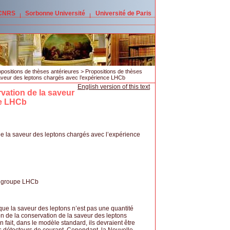
 CNRS
Sorbonne Université
Université de Paris
positions de thèses antérieures
>
Propositions de thèses
saveur des leptons chargés avec l’expérience LHCb
English version of this text
rvation de la saveur
ce LHCb
de la saveur des leptons chargés avec l’expérience
; groupe LHCb
 que la saveur des leptons n’est pas une quantité
n de la conservation de la saveur des leptons
 fait, dans le modèle standard, ils devraient être