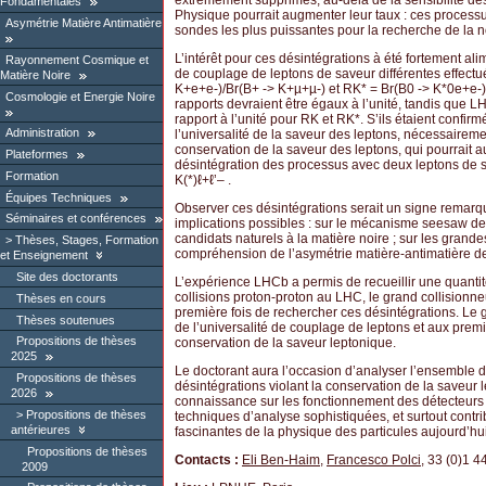
extrêmement supprimés, au-delà de la sensibilité de
Fondamentales
Physique pourrait augmenter leur taux : ces process
Asymétrie Matière Antimatière
sondes les plus puissantes pour la recherche de la n
L’intérêt pour ces désintégrations à été fortement ali
Rayonnement Cosmique et
de couplage de leptons de saveur différentes effectué
Matière Noire
K+e+e-)/Br(B+ -> K+µ+µ-) et R
K*
= Br(B0 -> K*0e+e-)
Cosmologie et Energie Noire
rapports devraient être égaux à l’unité, tandis que L
rapport à l’unité pour R
K
et R
K*
. S’ils étaient confir
Administration
l’universalité de la saveur des leptons, nécessaireme
conservation de la saveur des leptons, qui pourrait
Plateformes
désintégration des processus avec deux leptons de save
Formation
K(*)ℓ+ℓ’– .
Équipes Techniques
Observer ces désintégrations serait un signe remar
Séminaires et conférences
implications possibles : sur le mécanisme seesaw des
candidats naturels à la matière noire ; sur les grandes
Thèses, Stages, Formation
compréhension de l’asymétrie matière-antimatière de 
et Enseignement
Site des doctorants
L’expérience LHCb a permis de recueillir une quanti
collisions proton-proton au LHC, le grand collision
Thèses en cours
première fois de rechercher ces désintégrations. Le
Thèses soutenues
de l’universalité de couplage de leptons et aux premi
Propositions de thèses
conservation de la saveur leptonique.
2025
Le doctorant aura l’occasion d’analyser l’ensemble
Propositions de thèses
désintégrations violant la conservation de la saveur l
2026
connaissance sur les fonctionnement des détecteurs
Propositions de thèses
techniques d’analyse sophistiquées, et surtout contri
antérieures
fascinantes de la physique des particules aujourd’hui
Propositions de thèses
Contacts :
Eli Ben-Haim
,
Francesco Polci
, 33 (0)1 4
2009