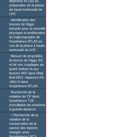
détecteur ATLAS en
préparation de la phase
de haute luminosité du
LHC
Identification des
bosons de Higgs
boostés pour la nouvelle
physique et amélioration
du trajectographe de
l’expérience ATLAS en
vue de la phase à haute
luminosité du LHC
Mesure de propriétés
du boson de Higgs (H)
et de ses couplages au
quark bottom et aux
bosons W/Z dans l’état
final W/Z(->leptons)+H(-
>bb)+X dans
l’expérience ATLAS
Recherche de la
violation de CP dans
l’expérience T2K
d’oscillation de neutrinos
à grande distance
Recherche de la
violation de la
conservation de la
saveur des leptons
chargés avec
l’expérience LHCb