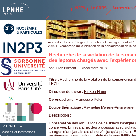
IN2P3
Le CNRS
Autres sites
Accueil
>
Thèses, Stages, Formation et Enseignement
>
Pro
2019
> Recherche de la violation de la conservation de la 
Recherche de la violation de la conse
des leptons chargés avec l’expérien
par
Julien Bolmont
- 13 novembre 2018
Titre :
Recherche de la violation de la conservation 
LHCb
Directeur de thèse :
Eli Ben-Haim
Co-encadrant :
Francesco Polci
Equipe thématique :
Asymétrie Matière-Antimatière 
Description :
L’observation des oscillations de neutrinos implique
Le LPNHE
conservée. En revanche, des processus avec violatio
chargés n’ont jamais été observés jusqu’à présent. En
Masses et Interactions