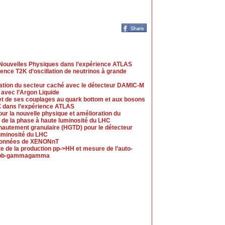
e Nouvelles Physiques dans l’expérience ATLAS
ience T2K d’oscillation de neutrinos à grande
ration du secteur caché avec le détecteur DAMIC-M
 avec l’Argon Liquide
et de ses couplages au quark bottom et aux bosons
+X dans l’expérience ATLAS
our la nouvelle physique et amélioration du
 de la phase à haute luminosité du LHC
 hautement granulaire (HGTD) pour le détecteur
uminosité du LHC
s données de XENONnT
e de la production pp->HH et mesure de l’auto-
nal bb-gammagamma