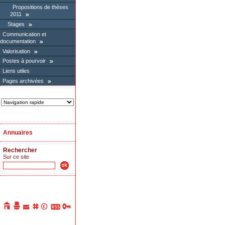
Propositions de thèses
2011
Stages
Communication et
documentation
Valorisation
Postes à pourvoir
Liens utiles
Pages archivées
Annuaires
Rechercher
Sur ce site