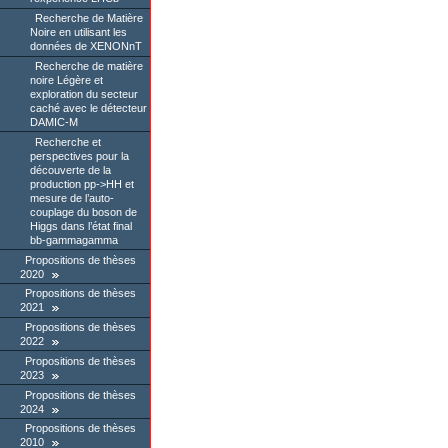
Recherche de Matière
Noire en utilisant les
données de XENONnT
Recherche de matière
noire Légère et
exploration du secteur
caché avec le détecteur
DAMIC-M
Recherche et
perspectives pour la
découverte de la
production pp->HH et
mesure de l’auto-
couplage du boson de
Higgs dans l’état final
bb-gammagamma
Propositions de thèses
2020
Propositions de thèses
2021
Propositions de thèses
2022
Propositions de thèses
2023
Propositions de thèses
2024
Propositions de thèses
2010