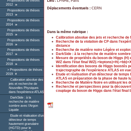
Lieu :
LPNHE, Paris
Propositions de thèses
2012
Déplacements éventuels :
CERN
Propositions de thèses
2013
Propositions de thèses
2014
Propositions de thèses
Dans la même rubrique :
2015
Calibration absolue des jets et recherche d
Propositions de thèses
Recherche de la violation de CP dans l’expér
2016
distance
Recherche de matière noire Légère et explo
Propositions de thèses
DarkSide : à la recherche de matière sombre
2017
Mesure de propriétés du boson de Higgs (H) 
Propositions de thèses
W/Z dans l’état final W/Z(->leptons)+H(->bb)
2018
Identification des bosons de Higgs boostés p
Propositions de thèses
trajectographe de l’expérience ATLAS en vue
2019
Etude et réalisation d’un détecteur de temps
ATLAS en préparation de la phase de haute l
Calibration absolue des
Recherche de Matière Noire en utilisant le
jets et recherche de
Recherche et perspectives pour la découvert
Nouvelles Physiques
couplage du boson de Higgs dans l’état fi
dans l’expérience ATLAS
DarkSide : à la
recherche de matière
sombre avec l’Argon
Liquide
Etude et réalisation d’un
détecteur de temps
hautement granulaire
(HGTD) pour le