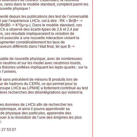
s détecteurs de courant. Cependant, la Nouvelle
us, rares dans le modèle standard, comptent parmi les
ouvelle physique !
menté depuis les publications des test de l’universalité
 par l’expérience LHCb, cet à dire : R
K
= Br(B+ ->
/Br(B0 -> K*0µ+µ-). Dans le modèle standard, ces
HCb a observé des écarts-types de 2,6 et 2,4 par
més, ces résultats impliqueraient la violation de
nt associée à une nouvelle interaction violant la
 augmenter considérablement les taux de
urs différents dans l’état final, tel que B ->
quable de nouvelle physique, avec de nombreuses
 neutrino et sur les model avec neutrinos lourds,
 théories unifiées impliquant les lepto-quarks ; sur la
l’univers.
té sans précédent de mésons B produits lors de
neur de hadrons du CERN, ce qui permet pour la
 groupe LHCb au LPNHE a fortement contribué au test
ères recherches des désintégrations qui violent la
 des données de LHCb afin de rechercher les
eptonique, et ainsi il pourra approfondir sa
 de physique des particules, apprendre des
buer à la résolution de l’une des énigmes les plus
.
4 27 53 07