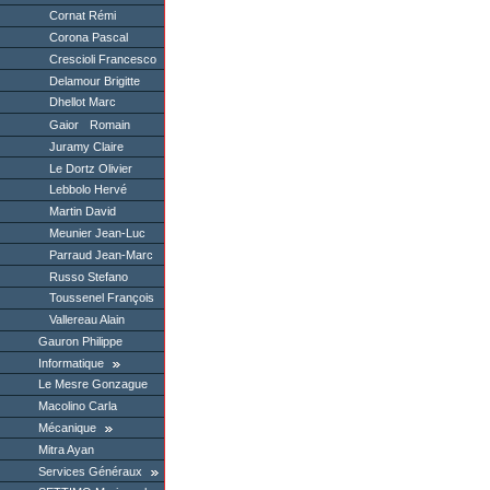
Cornat Rémi
Corona Pascal
Crescioli Francesco
Delamour Brigitte
Dhellot Marc
Gaior Romain
Juramy Claire
Le Dortz Olivier
Lebbolo Hervé
Martin David
Meunier Jean-Luc
Parraud Jean-Marc
Russo Stefano
Toussenel François
Vallereau Alain
Gauron Philippe
Informatique
Le Mesre Gonzague
Macolino Carla
Mécanique
Mitra Ayan
Services Généraux