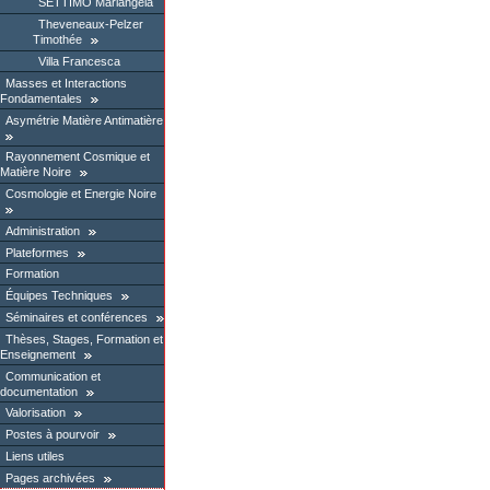
SETTIMO Mariangela
Theveneaux-Pelzer
Timothée
Villa Francesca
Masses et Interactions
Fondamentales
Asymétrie Matière Antimatière
Rayonnement Cosmique et
Matière Noire
Cosmologie et Energie Noire
Administration
Plateformes
Formation
Équipes Techniques
Séminaires et conférences
Thèses, Stages, Formation et
Enseignement
Communication et
documentation
Valorisation
Postes à pourvoir
Liens utiles
Pages archivées