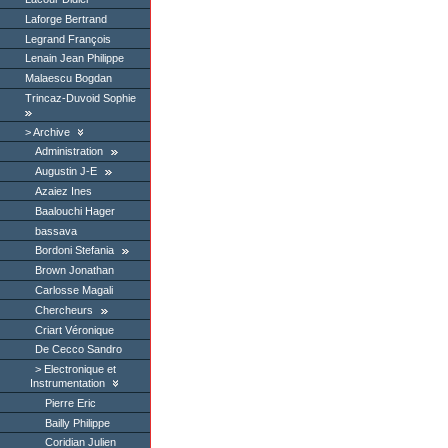
Laforge Bertrand
Legrand François
Lenain Jean Philippe
Malaescu Bogdan
Trincaz-Duvoid Sophie
Archive
Administration
Augustin J-E
Azaiez Ines
Baalouchi Hager
bassava
Bordoni Stefania
Brown Jonathan
Carlosse Magali
Chercheurs
Criart Véronique
De Cecco Sandro
Electronique et
Instrumentation
Pierre Eric
Bailly Philippe
Coridian Julien