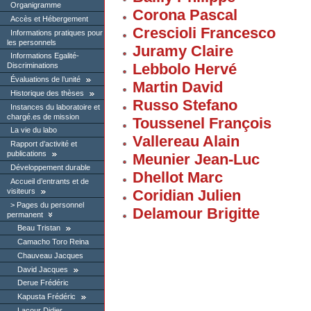
Organigramme
Corona Pascal
Accès et Hébergement
Crescioli Francesco
Informations pratiques pour
les personnels
Juramy Claire
Informations Egalité-
Lebbolo Hervé
Discriminations
Évaluations de l’unité
Martin David
Historique des thèses
Russo Stefano
Instances du laboratoire et
chargé.es de mission
Toussenel François
La vie du labo
Vallereau Alain
Rapport d’activité et
publications
Meunier Jean-Luc
Développement durable
Dhellot Marc
Accueil d’entrants et de
visiteurs
Coridian Julien
Pages du personnel
Delamour Brigitte
permanent
Beau Tristan
Camacho Toro Reina
Chauveau Jacques
David Jacques
Derue Frédéric
Kapusta Frédéric
Lacour Didier