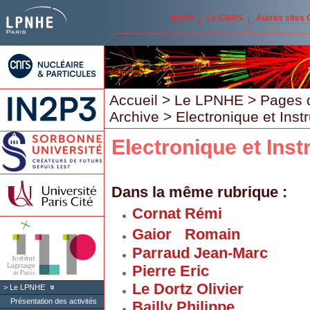
IN2P3
Le CNRS
Autres sites
Accueil
>
Le LPNHE
>
Pages 
Archive
> Electronique et Inst
Electronique et Ins
Dans la même rubrique :
Cornat Rémi
Gaior Romain
Parraud Jean-Marc
Pierre Eric
Le Dortz Olivier
Le LPNHE
Présentation des activités
Bailly Philippe