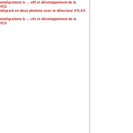
ésintégrations b → sℓℓ et développement de la
LHCb
ntégrant en deux photons avec le détecteur ATLAS
ésintégrations b → cℓν et développement de la
LHCb