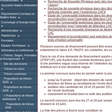
Fondamentales
Recherche de Nouvelle Physique avec des mu
(Japon)
Asymétrie Matière Antimatière
Recherche de nouvelle physique dans des dési
particule charmée avec l’expérience LHCb
Rayonnement Cosmique et
Etude de l’universalité leptonique dans les de
Matière Noire
reconstruction pour l’upgrade de détecteur LH
Cosmologie et Energie Noire
Etude de l’universalité leptonique dans les de
reconstruction pour l’upgrade de détecteur LH
Recherche d’une nouvelle résonance se désint
Administration
LHC
Plateformes
Management of reconstruction and selection al
tests of lepton universality
Formation
Équipes Techniques
Plusieurs sources de financement peuvent être envis
notamment le labex ILP, l’IN2P3, les cotutelles, les con
Séminaires et conférences
Thèses, Stages, Formation
Dans le cas d’une demande de financement auprès d
et Enseignement
(STEP’UP), une fraction des contrats doctoraux que l’
d’une première vague sous réserve de l’obtention du 
Site des doctorants
distribué lors d’une deuxième vague.
Thèses en cours
Le premier concours aura lieu en janvier selon la pr
Thèses soutenues
Propositions de thèses
jusqu’au 9 janvier : dépot des dossiers de cand
2025
directeur de thèse au secrétariat de l’école doc
audition des candidats les 18 et 19 janvier 2017
Propositions de thèses
de l’école doctorale
2026
classement et résultat dans la suite des auditio
Propositions de thèses
antérieures
Le second concours aura lieu les 27 et 28 juin suiva
dossiers le 16 juin).
Propositions de thèses
2009
La liste des pièces à fournir pour constituer se