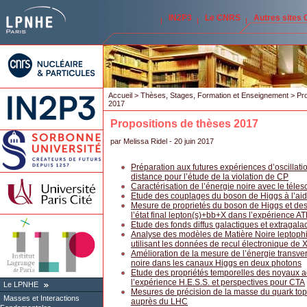
IN2P3
Le CNRS
Autres sites
Accueil
>
Thèses, Stages, Formation et Enseignement
>
Pro
2017
Propositions de thèses 2017
par
Melissa Ridel
- 20 juin 2017
Préparation aux futures expériences d’oscillati
distance pour l’étude de la violation de CP
Caractérisation de l’énergie noire avec le tél
Etude des couplages du boson de Higgs à l’aid
Mesure de proprietés du boson de Higgs et de
l’état final lepton(s)+bb+X dans l’expérience A
Etude des fonds diffus galactiques et extragal
Analyse des modèles de Matière Noire leptophi
utilisant les données de recul électronique d
Amélioration de la mesure de l’énergie trans
noire dans les canaux Higgs en deux photons
Etude des propriétés temporelles des noyaux ac
l’expérience H.E.S.S. et perspectives pour CTA
Le LPNHE
Mesures de précision de la masse du quark to
Masses et Interactions
auprès du LHC