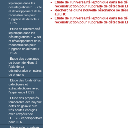
Etude de l’universalité leptonique dans les d
leptonique dans les
reconstruction pour l’upgrade de détecteur 
désintégrations b → cℓν
Recherche d’une nouvelle résonance se dési
et développement de la
au LHC
reconstruction pour
Etude de l’universalité leptonique dans les d
l’upgrade de détecteur
reconstruction pour l’upgrade de détecteur 
LHCb
Etude de l’universalité
leptonique dans les
désintégrations b → sℓℓ
et développement de la
reconstruction pour
l’upgrade de détecteur
LHCb
Etude des couplages
du boson de Higgs à
l’aide de sa
désintégration en paires
de photons
Etude des fonds diffus
galactiques et
extragalactiques avec
l’expérience HESS
Etude des propriétés
temporelles des noyaux
actifs de galaxie aux
très hautes énergies
avec l’expérience
H.E.S.S. et perspectives
pour CTA
Mesure de proprietés