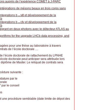
ons auprès de l’expérience COMET à J-PARC
ntégrations de mésons beaux en trois corps sans
sintegrations b→sℓℓ et développement de la
Cb
sintegrations b→cℓν et développement de la
Cb
égrant en deux photons avec le détecteur ATLAS au
gorithms for the upgrade LHCb data processing, and
agées pour une thèse au laboratoire à travers
trats de l’école doctorale ....
e l’école doctorale de rattachement du LPNHE
école doctorale peut anticiper sera attribuée lors
diplôme de Master. Le reliquat de contrats sera
océdure suivante :
idature par le
torale
 par le conseil
ns
nt une procédure semblable (date limite de dépot des