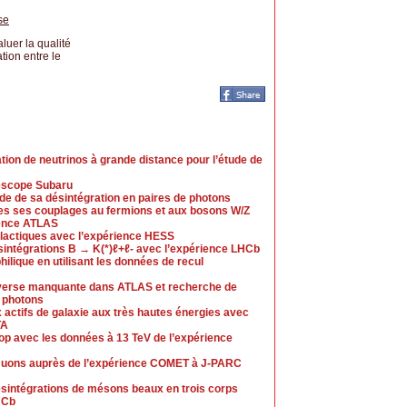
se
luer la qualité
tion entre le
tion de neutrinos à grande distance pour l’étude de
élescope Subaru
de de sa désintégration en paires de photons
des ses couplages au fermions et aux bosons W/Z
rience ATLAS
alactiques avec l’expérience HESS
intégrations B → K(*)ℓ+ℓ- avec l’expérience LHCb
ilique en utilisant les données de recul
nsverse manquante dans ATLAS et recherche de
x photons
actifs de galaxie aux très hautes énergies avec
TA
op avec les données à 13 TeV de l’expérience
muons auprès de l’expérience COMET à J-PARC
sintégrations de mésons beaux en trois corps
HCb