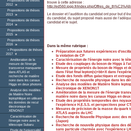
Propositions de thèses
trouve à cette adresse :
2012
http://ed560.ipgp.fr/index.php/Offres_de_th%C3%A8
Propositions de thèses
Le dossier et l’audition du candidat ont pour but d’éva
2013
du candidat, du sujet proposé mais aussi de l’adéqua
Propositions de thèses
candidat et le sujet.
2014
Propositions de thèses
2015
Propositions de thèses
2016
Dans la même rubrique :
Propositions de thèses
Préparation aux futures expériences d’oscilla
2017
la violation de CP
Caractérisation de l’énergie noire avec le t
Amélioration de la
Etude des couplages du boson de Higgs à l’ai
mesure de l’énergie
Mesure de proprietés du boson de Higgs et 
transverse manquante
dans l’état final lepton(s)+bb+X dans l’expé
dans ATLAS et
Etude des fonds diffus galactiques et extrag
recherche de matière
Recherche de nouvelle physique dans les dés
noire dans les canaux
Analyse des modèles de Matière Noire leptoph
Higgs en deux photons
électronique de XENON1T
Analyse des modèles
Amélioration de la mesure de l’énergie tra
de Matière Noire
matière noire dans les canaux Higgs en deu
leptophilique en utilisant
Etude des propriétés temporelles des noyaux 
les données de recul
l’expérience H.E.S.S. et perspectives pour C
électronique de
Mesures de précision de la masse du quark t
XENON1T
ATLAS auprès du LHC
Caractérisation de
Recherche de Nouvelle Physique avec des 
l’énergie noire avec le
(Japon)
télescope Subaru
Recherche de nouvelle physique dans des dé
sans particule charmée avec l’expérience L
Etude de l’universalité