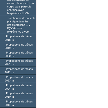
mésons beaux en trois
corps sans particule
charmée avec
l’expérience LHCb
Recherche de nouvelle
physique dans les
désintégrations B →
K(*)ℓ+ℓ- avec
l’expérience LHCb
Propositions de thèses
2018
Propositions de thèses
2019
Propositions de thèses
2020
Propositions de thèses
2021
Propositions de thèses
2022
Propositions de thèses
2023
Propositions de thèses
2024
Propositions de thèses
2010
Propositions de thèses
2011