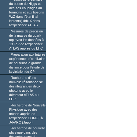
du boson de Higgs et
des ses couplages au
fermions et aux bosons
W/Z dans l’état final
lepton(s)+bb+X dans
l’expérience ATLAS
Mesures de précision
de la masse du quark
top avec les données à
13 TeV de l’expérience
ATLAS auprès du LHC
Préparation aux futures
expériences d’oscillation
de neutrinos à grande
distance pour l’étude de
la violation de CP
Recherche d’une
nouvelle résonance se
désintégrant en deux
photons avec le
détecteur ATLAS au
LHC
Recherche de Nouvelle
Physique avec des
muons auprès de
l’expérience COMET à
J-PARC (Japon)
Recherche de nouvelle
physique dans des
désintégrations de