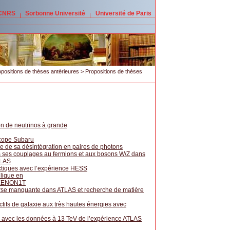
 CNRS
Sorbonne Université
Université de Paris
positions de thèses antérieures
> Propositions de thèses
on de neutrinos à grande
escope Subaru
e de sa désintégration en paires de photons
s ses couplages au fermions et aux bosons W/Z dans
TLAS
actiques avec l’expérience HESS
lique en
e XENON1T
verse manquante dans ATLAS et recherche de matière
tifs de galaxie aux très hautes énergies avec
p avec les données à 13 TeV de l’expérience ATLAS