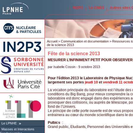
IN2P3
Le CNRS
Autres sites
Accueil
>
Communication et documentation
>
Ressources to
de la science 2013
Fête de la science 2013
MESURER L’INFINIMENT PETIT POUR OBSERVER
par
Isabelle Cossin
- 9 octobre 2013
Pour l’édition 2013 le Laboratoire de Physique Nuc
largement ses portes
jeudi 10
et
vendredi 11 octo
La vocation principale du laboratoire est l’étude des c
conditions du Big Bang, pour mieux comprendre la com
laboratoire est donc engagé dans des expériences aup
provoquer des collisions, ou auprès de télescope, pou
fond de l’Univers.
Le principe de cette porte ouverte est de vous prop
entrainera au cœur du monde scientifique dans le do
Pulbics
:
Le LPNHE
Grand public, Etudiants, Personnel des Universités 
Masses et Interactions