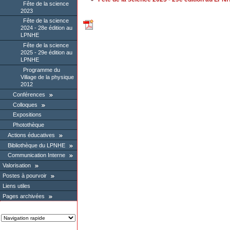
Fête de la science
2023
Fête de la science
2024 - 28e édition au
LPNHE
Fête de la science
2025 - 29e édition au
LPNHE
Programme du
Village de la physique
2012
Conférences
Colloques
Expositions
Photothèque
Actions éducatives
Bibliothèque du LPNHE
Communication Interne
Valorisation
Postes à pourvoir
Liens utiles
Pages archivées