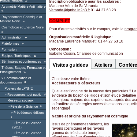
Fondamentales
Inscription obligatoire pour les scolaires
:
Madame Véra de Sa Varanda
Asymétrie Matière Antimatière
Varanda
@
lpnhe.in2p3.fr
01 44 27 63 28
Rayonnement Cosmique et
COMPLET
Matière Noire
Cosmologie et Energie Noire
Pour d’autres activités sur le campus, voici le
program
Organisation matérielle & logistique
:
Administration
Madame Laurence Marquet : 01 44 27 63 10
Plateformes
Conception
:
Formation
Isabelle Cossin, Chargée de communication
Équipes Techniques
Séminaires et conférences
Visites guidées
Ateliers
Confér
Thèses, Stages, Formation et
Enseignement
Communication et
Choisissez votre thème
documentation
Accélérateurs & détecteurs
Posters du LPNHE
Quelle est l’origine de la masse des particules ? L
Ressources tout public
évidence du boson de Higgs et son étude détaillée
les enjeux majeurs des expériences auprès des acc
Réseaux sociaux
la frontière des énergies accessibles dans lesquel
Fête de la Science
est engagé.
Précédentes éditions
Nature et origine du rayonnement cosmique
Fête de la Science
Issus de phénomènes violents, les
(2011)
rayons cosmiques et les rayons
gamma de très haute énergie
Fête de la Science