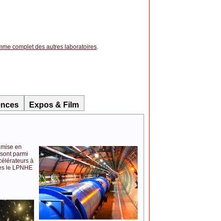
me complet des autres laboratoires
.
ences
Expos & Film
a mise en
 sont parmi
élérateurs à
les le LPNHE