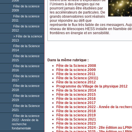
offrent une fenêtre d’exploration de
2008
l’Univers à des énergies qui ne
Fête de la science
pourront jamais être étudiées par
2009
les accélérateurs de particules. De
Fête de la science
grands observatoires sont réalisés
2011
pour répondre au défi que
représente le flux très faible de ces messagers. Auj
Fête de la science
réseau de télescopes HESS installe en Namibie dél
2012
frontières en énergie et en sensibilité.
Fête de la science
2013
Fête de la Science
2014
Fête de la science
Dans la même rubrique :
2015
Fête de la Science 2008
Fête de la science
Fête de la science 2009
2016
Fête de la science 2011
Fête de la science
Fête de la Science (2011)
2017
Fête de la science 2012
Fête de la science
Programme du Village de la physique 2012
2018
Fête de la Science 2014
Fête de la science 2015
Fête de la science
Fête de la science 2016
2019
Fête de la science 2017
Fête de la Science
Fête de la science 2022 - Année de la reche
2021
Fête de la science 2018
Fête de la science 2019
Fête de la science
Fête de la Science 2021
2022 - Année de la
Fête de la science 2023
recherche
Fête de la science 2024 - 28e édition au LPN
fondamentale
Fête de la science 2025 - 29e édition au LPN