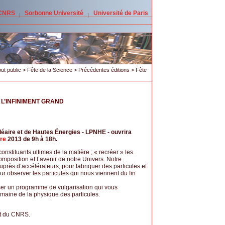
 CNRS
Sorbonne Université
Université de Paris
ut public
>
Fête de la Science
>
Précédentes éditions
> Fête
 L’INFINIMENT GRAND
léaire et de Hautes Énergies - LPNHE - ouvrira
bre
2013 de 9h à 18h.
onstituants ultimes de la matière ; « recréer » les
position et l’avenir de notre Univers. Notre
rès d’accélérateurs, pour fabriquer des particules et
r observer les particules qui nous viennent du fin
oser un programme de vulgarisation qui vous
maine de la physique des particules.
et du CNRS.