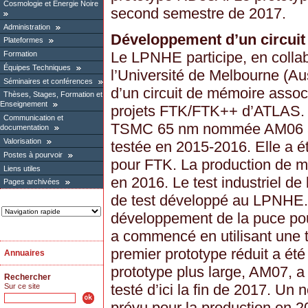
Cosmologie et Energie Noire
second semestre de 2017.
Administration
Développement d’un circuit
Plateformes
Le LPNHE participe, en collabo
Formation
Équipes Techniques
l’Université de Melbourne (Au
Séminaires et conférences
d’un circuit de mémoire asso
Thèses, Stages, Formation et
Enseignement
projets FTK/FTK++ d’ATLAS. 
Communication et
TSMC 65 nm nommée AM06 a é
documentation
Valorisation
testée en 2015-2016. Elle a 
Postes à pourvoir
pour FTK. La production de m
Liens utiles
en 2016. Le test industriel de
Pages archivées
de test développé au LPNHE. 
développement de la puce po
a commencé en utilisant une
premier prototype réduit a été
Annuaires
prototype plus large, AM07, a 
Rechercher
testé d’ici la fin de 2017. Un
Sur ce site
prévu pour la production en 