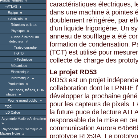
Fondamentales
caractéristiques électriques, 
ATLAS
dans une machine à pointes é
Équipe
doublement réfrigérée, par effe
Activités
Réunions et listes
d’un liquide frigorigène. Un s
Physique
anneau de soufflage a été conç
Mise à niveau du
détecteur
formation de condensation. Pa
Trajectographe
(TCT) est utilisé pour mesurer
HGTD
collecte de charge des protot
Technique
Mécanique
Le projet RD53
Électronique
Informatique
RD53 est un projet indépend
Production
collaboration dont le LPNHE fa
Post-docs, thèses, HDR,
développer la prochaine génér
stages
Pour le grand public
pour les capteurs de pixels. 
FCC
la future puce de lecture AT
ILD Calice
responsable de la mise en œu
Asymétrie Matière Antimatière
communication Aurora 64b66b q
Rayonnement Cosmique et
Matière Noire
prototype RD53A. Le prototype