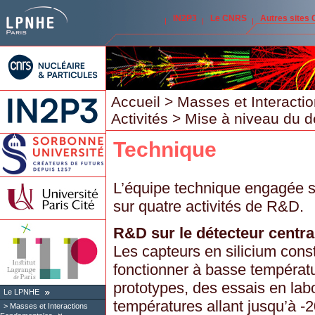
IN2P3
Le CNRS
Autres sites
Accueil
>
Masses et Interact
Activités
>
Mise à niveau du d
Technique
L’équipe technique engagée s
sur quatre activités de R&D.
R&D sur le détecteur central
Les capteurs en silicium const
fonctionner à basse températu
prototypes, des essais en labo
Le LPNHE
températures allant jusqu’à -
Masses et Interactions