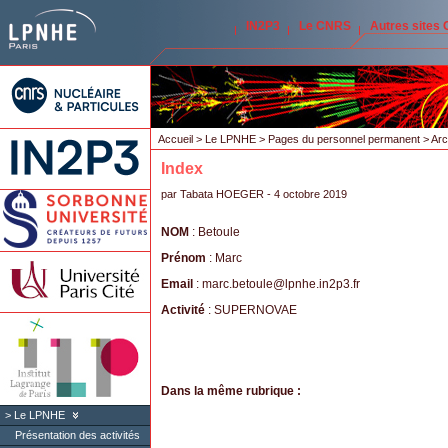
IN2P3
Le CNRS
Autres sites
Accueil
>
Le LPNHE
>
Pages du personnel permanent
>
Arc
Index
par
Tabata HOEGER
- 4 octobre 2019
NOM
: Betoule
Prénom
: Marc
Email
: marc.betoule
@
lpnhe.in2p3.fr
Activité
: SUPERNOVAE
Dans la même rubrique :
Le LPNHE
Présentation des activités