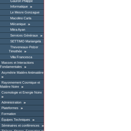
Gauron Philippe
Informatique
Le Mesre Gonzague
Macolino Carla
Mécanique
Mitra Ayan
Services Généraux
SETTIMO Mariangela
Theveneaux-Pelzer
Timothée
Villa Francesca
Masses et Interactions
Fondamentales
Asymétrie Matière Antimatière
Rayonnement Cosmique et
Matière Noire
Cosmologie et Energie Noire
Administration
Plateformes
Formation
Équipes Techniques
Séminaires et conférences