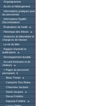
Organigramme
Accès et Hébergement
Informations pratiques pour
les personnels
Informations Egalité-
Discriminations
Évaluations de l’unité
Historique des thèses
Instances du laboratoire et
chargé.es de mission
La vie du labo
Rapport d’activité et
publications
Développement durable
Accueil d’entrants et de
visiteurs
Pages du personnel
permanent
Beau Tristan
Camacho Toro Reina
Chauveau Jacques
David Jacques
Derue Frédéric
Kapusta Frédéric
Lacour Didier