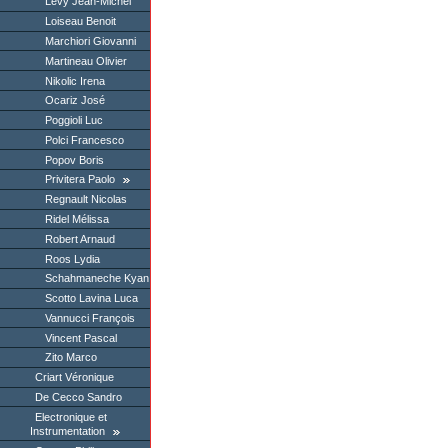
Levy Jean-Michel
Loiseau Benoit
Marchiori Giovanni
Martineau Olivier
Nikolic Irena
Ocariz José
Poggioli Luc
Polci Francesco
Popov Boris
Privitera Paolo
Regnault Nicolas
Ridel Mélissa
Robert Arnaud
Roos Lydia
Schahmaneche Kyan
Scotto Lavina Luca
Vannucci François
Vincent Pascal
Zito Marco
Criart Véronique
De Cecco Sandro
Electronique et
Instrumentation