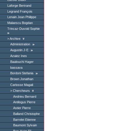
Laforge Bertrand
Legrand François
Lenain Jean Philippe
Malaescu Bogdan
Trincaz-Duvoid Sophie
Archive
Administration
Augustin J-E
Azaiez Ines
Baalouchi Hager
bassava
Bordoni Stefania
Brown Jonathan
Carlosse Magali
Chercheurs
Andrieu Bernard
Antilogus Pierre
Astier Pierre
Balland Christophe
Barrelet Etienne
Baumont Sylvain