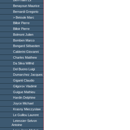
Ben-Haim Eli
Benayoun Maurice
Bernardi Gregorio
Betoule Marc
Billoir Pierre
Billoir Pierre
Bolmont Julien
Bomben Marco
Bongard Sébastien
Calderini Giovanni
Charles Matthew
Da Silva Wilfrid
Del Buono Luigi
Dumarchez Jacques
Giganti Claudio
Gligorov Vladimir
Guigue Mathieu
Hardin Delphine
Joyce Michael
Krasny Mieczyslaw
Le Guillou Laurent
Letessier-Selvon
Antoine