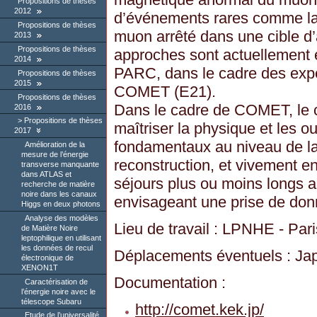
Propositions de thèses
2012
d’événements rares comme la 
Propositions de thèses
muon arrêté dans une cible d
2013
Propositions de thèses
approches sont actuellement 
2014
PARC, dans le cadre des exp
Propositions de thèses
2015
COMET (E21).
Propositions de thèses
Dans le cadre de COMET, le 
2016
Propositions de thèses
maîtriser la physique et les ou
2017
fondamentaux au niveau de la 
Amélioration de la
mesure de l’énergie
reconstruction, et vivement e
transverse manquante
dans ATLAS et
séjours plus ou moins longs
recherche de matière
noire dans les canaux
envisageant une prise de do
Higgs en deux photons
Analyse des modèles
Lieu de travail : LPNHE - Pari
de Matière Noire
leptophilique en utilisant
les données de recul
Déplacements éventuels : Ja
électronique de
XENON1T
Documentation :
Caractérisation de
l’énergie noire avec le
télescope Subaru
http://comet.kek.jp/
Etude de l’universalité