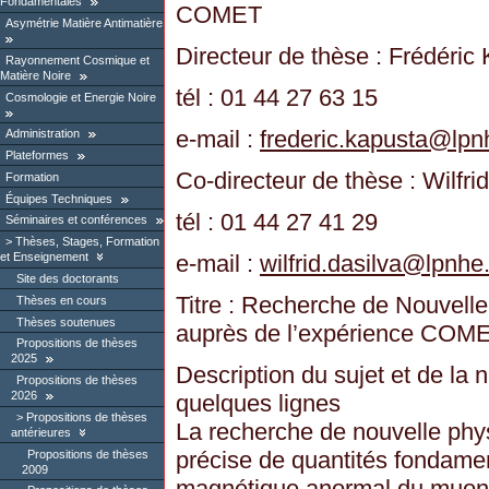
Fondamentales
COMET
Asymétrie Matière Antimatière
Directeur de thèse : Frédéric
Rayonnement Cosmique et
Matière Noire
tél : 01 44 27 63 15
Cosmologie et Energie Noire
e-mail :
frederic.kapusta
@
lpn
Administration
Plateformes
Co-directeur de thèse : Wilfri
Formation
Équipes Techniques
tél : 01 44 27 41 29
Séminaires et conférences
Thèses, Stages, Formation
e-mail :
wilfrid.dasilva
@
lpnhe.
et Enseignement
Site des doctorants
Titre : Recherche de Nouvel
Thèses en cours
Thèses soutenues
auprès de l’expérience COM
Propositions de thèses
2025
Description du sujet et de la 
Propositions de thèses
2026
quelques lignes
Propositions de thèses
La recherche de nouvelle phy
antérieures
précise de quantités fondam
Propositions de thèses
2009
magnétique anormal du muon, 