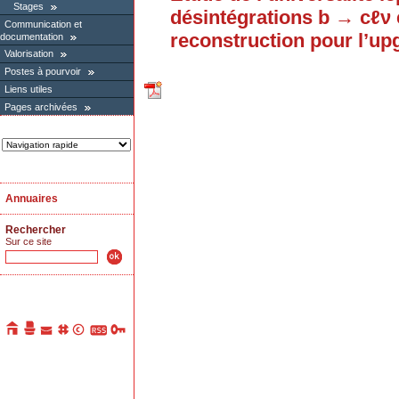
Stages
désintégrations b → cℓν 
Communication et
reconstruction pour l’u
documentation
Valorisation
Postes à pourvoir
Liens utiles
Pages archivées
Annuaires
Rechercher
Sur ce site