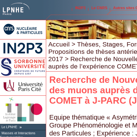
IN2P3
Le CNRS
Autres sites
Accueil
>
Thèses, Stages, Fo
Propositions de thèses antéri
2017
> Recherche de Nouvell
auprès de l’expérience COME
Recherche de Nouve
des muons auprès d
COMET à J-PARC (J
Equipe thématique « Asymétri
Groupe Phénoménologie et Mo
Le LPNHE
des Particules ; Expérience :
Masses et Interactions