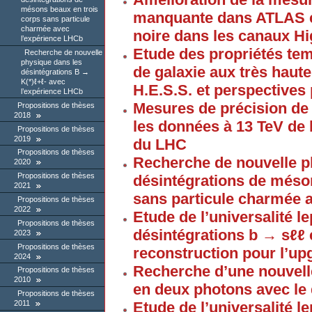
mésons beaux en trois
manquante dans ATLAS e
corps sans particule
charmée avec
noire dans les canaux H
l’expérience LHCb
Etude des propriétés tem
Recherche de nouvelle
physique dans les
de galaxie aux très haut
désintégrations B →
K(*)ℓ+ℓ- avec
H.E.S.S. et perspectives
l’expérience LHCb
Mesures de précision de
Propositions de thèses
2018
les données à 13 TeV de
Propositions de thèses
2019
du LHC
Propositions de thèses
Recherche de nouvelle p
2020
Propositions de thèses
désintégrations de méso
2021
sans particule charmée 
Propositions de thèses
2022
Etude de l’universalité l
Propositions de thèses
désintégrations b → sℓℓ 
2023
Propositions de thèses
reconstruction pour l’u
2024
Recherche d’une nouvell
Propositions de thèses
2010
en deux photons avec le
Propositions de thèses
Etude de l’universalité l
2011