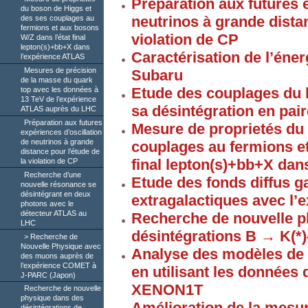
Préparation aux futures 
du boson de Higgs et
neutrinos à grande distan
des ses couplages au
fermions et aux bosons
violation de CP
W/Z dans l’état final
lepton(s)+bb+X dans
Caractérisation de l’éner
l’expérience ATLAS
Mesures de précision
Subaru
de la masse du quark
Etude des couplages du b
top avec les données à
13 TeV de l’expérience
sa désintégration en pai
ATLAS auprès du LHC
Préparation aux futures
Mesure de proprietés du
expériences d’oscillation
de neutrinos à grande
couplages au fermions et
distance pour l’étude de
final lepton(s)+bb+X dan
la violation de CP
Recherche d’une
Etude des fonds diffus ga
nouvelle résonance se
désintégrant en deux
extragalactiques avec l
photons avec le
détecteur ATLAS au
Recherche de nouvelle p
LHC
désintégrations B → K(*)
Recherche de
Nouvelle Physique avec
Analyse des modèles de M
des muons auprès de
l’expérience COMET à
en utilisant les données 
J-PARC (Japon)
XENON1T
Recherche de nouvelle
physique dans des
Amélioration de la mesur
désintégrations de