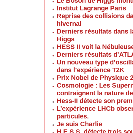
Le Boson de Higgs montre
Institut Lagrange Paris
Reprise des collisions d
hivernal
Derniers résultats dans 
Higgs
HESS II voit la Nébuleus
Derniers résultats d’ATL
Un nouveau type d’oscill
dans l’expérience T2K
Prix Nobel de Physique 
Cosmologie : Les Supern
contraignent la nature de
Hess-II détecte son prem
L’expérience LHCb obser
particules.
Je suis Charlie
H.E.S.S. détecte trois 