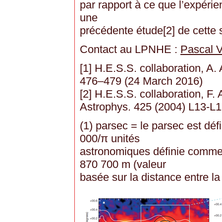
par rapport à ce que l’expérie
une
précédente étude[2] de cette 
Contact au LPNHE :
Pascal V
[1] H.E.S.S. collaboration, A.
476–479 (24 March 2016)
[2] H.E.S.S. collaboration, F. 
Astrophys. 425 (2004) L13-L
(1) parsec = le parsec est d
000/π unités
astronomiques définie comme
870 700 m (valeur
basée sur la distance entre la 