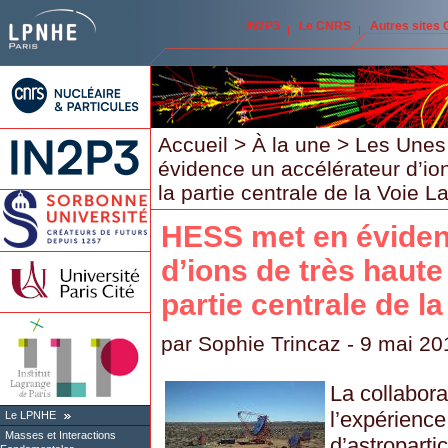
IN2P3
Le CNRS
Autres sites
Accueil
>
À la une
>
Les Unes
évidence un accélérateur d’io
la partie centrale de la Voie L
HESS met en éviden
d’ions de très haute
partie centrale de l
par
Sophie Trincaz
- 9 mai 20
La collabora
l’expérience
Le LPNHE
Masses et Interactions
d’astropartic