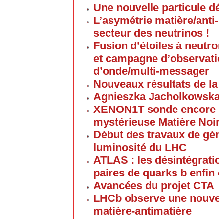
Une nouvelle particule d
L’asymétrie matière/anti
secteur des neutrinos !
Fusion d’étoiles à neutro
et campagne d’observati
d’onde/multi-messager
Nouveaux résultats de la
Agnieszka Jacholkowsk
XENON1T sonde encore p
mystérieuse Matière Noi
Début des travaux de gén
luminosité du LHC
ATLAS : les désintégrat
paires de quarks b enfin
Avancées du projet CTA
LHCb observe une nouvel
matière-antimatière