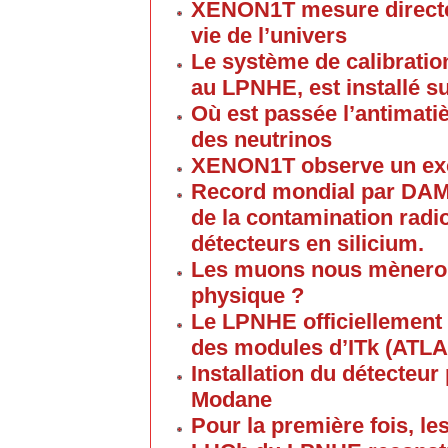
XENON1T mesure directe
vie de l’univers
Le système de calibratio
au LPNHE, est installé su
Où est passée l’antimati
des neutrinos
XENON1T observe un ex
Record mondial par DAM
de la contamination radi
détecteurs en silicium.
Les muons nous mèneront
physique ?
Le LPNHE officiellement 
des modules d’ITk (ATLA
Installation du détecteu
Modane
Pour la première fois, l