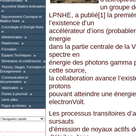
Fondamentales
un groupe d
Asymétrie Matière Antimatière
LPNHE, a publié[1] la premiè
Rayonnement Cosmique et
Matière Noire
l’existence d’un
Cosmologie et Energie Noire
accélérateur d’ions (probable
énergie
Administration
Plateformes
dans la partie centrale de la 
Formation
spectre en
Équipes Techniques
énergie des photons gamma pr
Séminaires et conférences
Thèses, Stages, Formation et
cette source,
Enseignement
la collaboration avance l’exis
Communication et
documentation
protons
Valorisation
pouvant atteindre une énergie
Postes à pourvoir
Liens utiles
electronVolt.
Pages archivées
Les processus transitoires d’a
sursauts
d’émission de noyaux actifs d