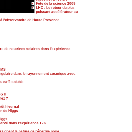
Fête de la science 2009
LHC : Le retour du plus
puissant accélérateur au
 à l’observatoire de Haute Provence
re de neutrinos solaires dans l’expérience
 CMS
angulaire dans le rayonnement cosmique avec
u café soluble
S II
nez ?
rêt hivernal
on de Higgs
Higgs
servé dans l’expérience T2K
ignent la nature de l’énergie noire.