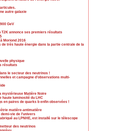
rticules.
ne autre galaxie
à 900 GeV
ion T2K annonce ses premiers résultats
15
 à Moriond 2016
de très haute énergie dans la partie centrale de la
uvelle physique
 résultats
ans le secteur des neutrinos !
onnelles et campagne d’observations multi-
Side
 mystérieuse Matière Noire
se haute luminosité du LHC
s en paires de quarks b enfin observées !
trie matière-antimatière
demi-vie de l’univers
abriqué au LPNHE, est installé sur le télescope
ometteur des neutrinos
mprévu