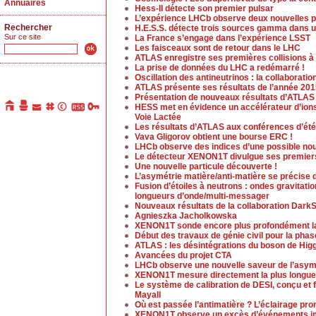
Annuaires
Hess-II détecte son premier pulsar
L’expérience LHCb observe deux nouvelles pa
Rechercher
H.E.S.S. détecte trois sources gamma dans u
Sur ce site
La France s’engage dans l’expérience LSST
Les faisceaux sont de retour dans le LHC
ATLAS enregistre ses premières collisions 
La prise de données du LHC a redémarré !
Oscillation des antineutrinos : la collaborat
ATLAS présente ses résultats de l’année 20
Présentation de nouveaux résultats d’ATLAS
HESS met en évidence un accélérateur d’ions 
Voie Lactée
Les résultats d’ATLAS aux conférences d’été
Vava Gligorov obtient une bourse ERC !
LHCb observe des indices d’une possible no
Le détecteur XENON1T divulgue ses premiers
Une nouvelle particule découverte !
L’asymétrie matière/anti-matière se précise d
Fusion d’étoiles à neutrons : ondes gravitati
longueurs d’onde/multi-messager
Nouveaux résultats de la collaboration Dark
Agnieszka Jacholkowska
XENON1T sonde encore plus profondément la
Début des travaux de génie civil pour la pha
ATLAS : les désintégrations du boson de Higg
Avancées du projet CTA
LHCb observe une nouvelle saveur de l’asymé
XENON1T mesure directement la plus longue 
Le système de calibration de DESI, conçu et f
Mayall
Où est passée l’antimatière ? L’éclairage pr
XENON1T observe un excès d’événements i