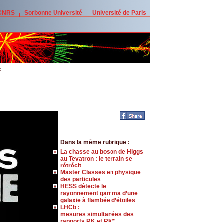
 CNRS
Sorbonne Université
Université de Paris
e
Dans la même rubrique :
La chasse au boson de Higgs
au Tevatron : le terrain se
rétrécit
Master Classes en physique
des particules
HESS détecte le
rayonnement gamma d’une
galaxie à flambée d’étoiles
LHCb :
mesures simultanées des
rapports RK et RK*