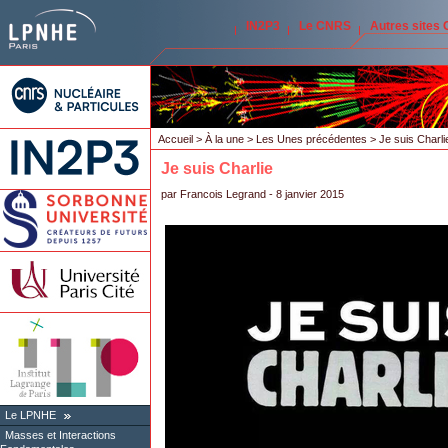
IN2P3
Le CNRS
Autres sites
Accueil
>
À la une
>
Les Unes précédentes
> Je suis Charli
Je suis Charlie
par
Francois Legrand
- 8 janvier 2015
Le LPNHE
Masses et Interactions