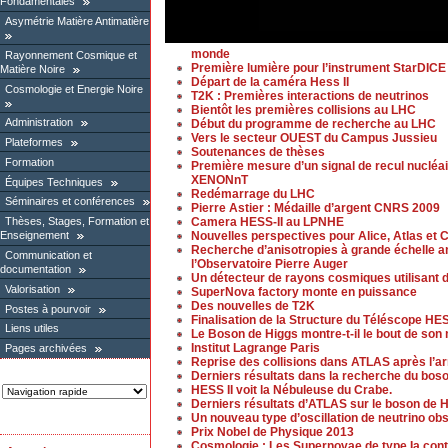
Fondamentales
Asymétrie Matière Antimatière
monde
Rayonnement Cosmique et
Première lumière pour l’instrument StarDICE
Matière Noire
Départ de la caméra Hess II
Cosmologie et Energie Noire
T2K : Premières interactions de neutrinos
Bientôt les premières collisions au LHC
Administration
Début du programme de recherche au LHC
Vers le secteur OUEST du Campus Jussieu
Plateformes
Soutenances de thèses
Formation
Première mesure d’un signal de recul nucléai
XENONnT
Équipes Techniques
Redémarrage du LHC
Séminaires et conférences
Pierre Astier : Médaille d’argent CNRS 2009
Camera HESS-II au LPNHE
Thèses, Stages, Formation et
Nouvelles perspectives pour Alice, Atlas et
Enseignement
Recherche d’anisotropies à grande échelle 
Communication et
l’Observatoire Pierre Auger
documentation
Un détecteur de rayons cosmiques utilisant d
Valorisation
SuperNova factory monte en puissance
Des nouvelles de T2K
Postes à pourvoir
Finalisation de la Structure du Téléscope HES
Liens utiles
Le Boson de Higgs montre-t-il le bout de son 
Institut Lagrange Paris
Pages archivées
Reprise des collisions dans ATLAS après l’ar
Derniers résultats dans la recherche du bos
HESS II voit la Nébuleuse du Crabe.
Derniers résultats d’ATLAS sur le boson de 
Un nouveau type d’oscillation de neutrino ob
Prix Nobel de Physique 2013
Cosmologie : Les Supernovae de type Ia contra