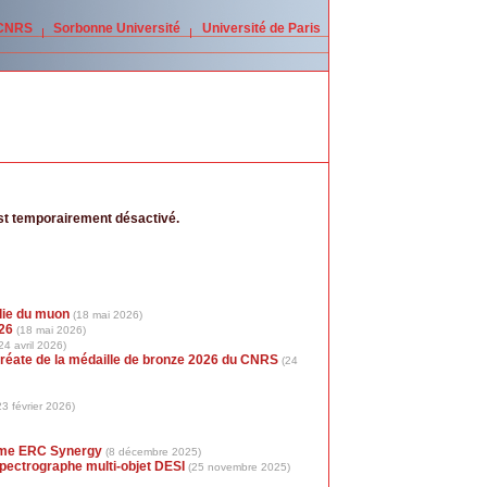
 CNRS
Sorbonne Université
Université de Paris
est temporairement désactivé.
lie du muon
(18 mai 2026)
26
(18 mai 2026)
24 avril 2026)
réate de la médaille de bronze 2026 du CNRS
(24
23 février 2026)
mme ERC Synergy
(8 décembre 2025)
pectrographe multi-objet DESI
(25 novembre 2025)