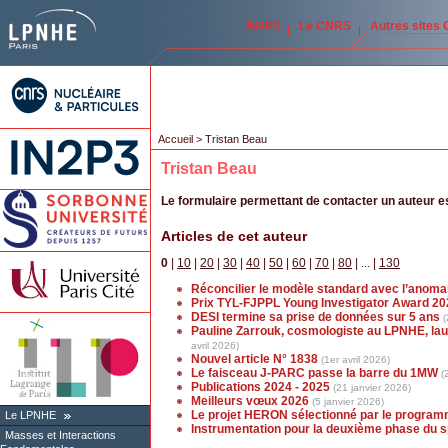
IN2P3
Le CNRS
Autres sites
Accueil
> Tristan Beau
Tristan Beau
Le formulaire permettant de contacter un auteur 
Articles de cet auteur
0
|
10
|
20
|
30
|
40
|
50
|
60
|
70
|
80
|
...
|
130
Réconcilier le modèle standard avec l’anoma
Prix TYL-FJPPL Young Investigator Award 20
DESI termine sa prise de données sur 5 ans
(
Pauline Zarrouk, cosmologiste au LPNHE, lau
avril 2026)
Nouvel article N° 1838
(1er avril 2026)
Le faisceau J-PARC passe la barre du 1MW
(
Publications 2024 - 2025
(21 janvier 2026)
Meilleurs vœux 2026
(5 janvier 2026)
Le projet HERON sélectionné par le progra
Le LPNHE
Instrumentation pour la deuxième phase du s
Masses et Interactions