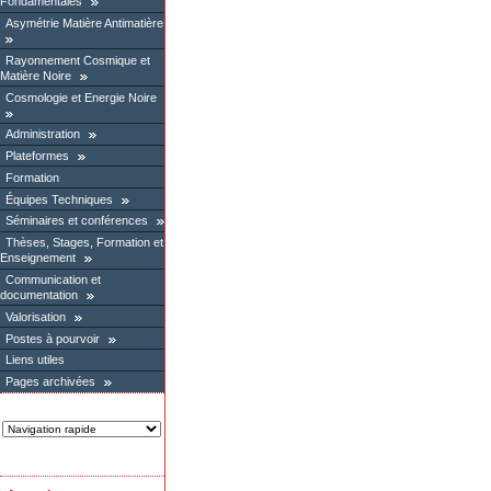
Fondamentales
Asymétrie Matière Antimatière
Rayonnement Cosmique et
Matière Noire
Cosmologie et Energie Noire
Administration
Plateformes
Formation
Équipes Techniques
Séminaires et conférences
Thèses, Stages, Formation et
Enseignement
Communication et
documentation
Valorisation
Postes à pourvoir
Liens utiles
Pages archivées