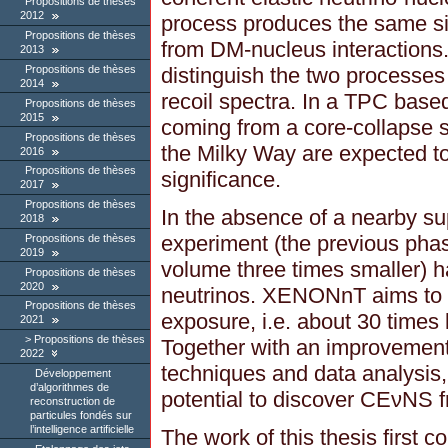
Propositions de thèses
2012
process produces the same si
Propositions de thèses
from DM-nucleus interactions.
2013
distinguish the two processes
Propositions de thèses
2014
recoil spectra. In a TPC based
Propositions de thèses
2015
coming from a core-collapse 
Propositions de thèses
the Milky Way are expected t
2016
Propositions de thèses
significance.
2017
Propositions de thèses
In the absence of a nearby 
2018
experiment (the previous ph
Propositions de thèses
2019
volume three times smaller) h
Propositions de thèses
2020
neutrinos. XENONnT aims to 
Propositions de thèses
exposure, i.e. about 30 time
2021
Propositions de thèses
Together with an improvement 
2022
techniques and data analysis
Développement
d’algorithmes de
potential to discover CEνNS 
reconstruction de
particules fondés sur
l’intelligence artificielle
The work of this thesis first c