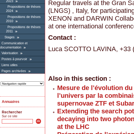
2023
Regular travels at the Gran 
Propositions de thèses
(LNGS) , Italy, for participatin
2024
XENON and DARWIN Collabora
Propositions de thèses
2010
at one international conferen
Propositions de thèses
2011
Contact :
Stages
Communication et
Luca SCOTTO LAVINA, +33 (0
documentation
Valorisation
Postes à pourvoir
Liens utiles
Pages archivées
Also in this section :
Mesure de l’évolution du
l’univers par la combina
supernovae ZTF et Suba
Annuaires
Extending the search pote
Rechercher
Sur ce site
decaying into two photo
at the LHC