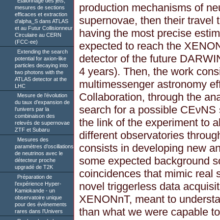
Etalonnage des jets,
production mechanisms of neu
mesures de sections
efficaces et extraction
supernovae, then their travel t
d’alpha_S dans ATLAS
et au Futur Collisionneur
having the most precise estima
Circulaire au CERN
(FCC-ee)
expected to reach the XENONn
Extending the search
detector of the future DARWIN
potential for axion-like
particles decaying into
4 years). Then, the work consi
two photons with the
ATLAS detector at the
multimessenger astronomy ef
LHC
Collaboration, through the a
Mesure de l’évolution
du taux d’expansion de
search for a possible CEνNS s
l’univers par la
combinaison des
the link of the experiment to 
relevés de supernovae
ZTF et Subaru
different observatories throug
Mesures des
consists in developing new an
paramètres d’oscillations
de neutrinos avec le
some expected background sou
détecteur proche
upgradé de T2K
coincidences that mimic real s
Préparation de
novel triggerless data acquis
l’expérience Hyper-
Kamiokande - un
XENONnT, meant to understan
observatoire unique
pour des événements
than what we were capable t
rares dans l’Univers