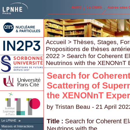
IN2P3
Le CNRS
Autres sites
Accueil
>
Thèses, Stages, Fo
Propositions de thèses antéri
2022
> Search for Coherent El
Neutrinos with the XENONnT 
Search for Coherent
Scattering of Super
the XENONnT Exper
by
Tristan Beau
- 21 April 202
Title :
Search for Coherent El
Le LPNHE
Masses et Interactions
Neutrinos with the