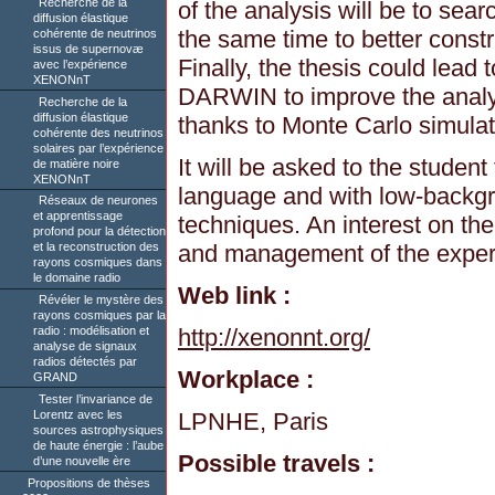
Recherche de la
of the analysis will be to sea
diffusion élastique
the same time to better constr
cohérente de neutrinos
issus de supernovæ
Finally, the thesis could lead t
avec l’expérience
XENONnT
DARWIN to improve the analy
Recherche de la
diffusion élastique
thanks to Monte Carlo simulat
cohérente des neutrinos
solaires par l’expérience
It will be asked to the student
de matière noire
XENONnT
language and with low-backg
Réseaux de neurones
et apprentissage
techniques. An interest on the
profond pour la détection
and management of the expe
et la reconstruction des
rayons cosmiques dans
le domaine radio
Web link :
Révéler le mystère des
rayons cosmiques par la
http://xenonnt.org/
radio : modélisation et
analyse de signaux
radios détectés par
Workplace :
GRAND
Tester l’invariance de
Lorentz avec les
LPNHE, Paris
sources astrophysiques
de haute énergie : l’aube
Possible travels :
d’une nouvelle ère
Propositions de thèses