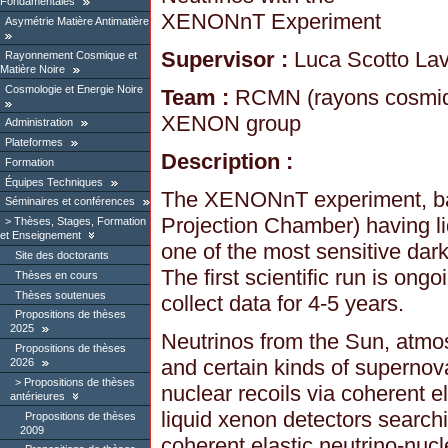
Fondamentales
XENONnT Experiment
Asymétrie Matière Antimatière
Supervisor :
Luca Scotto Lav
Rayonnement Cosmique et
Matière Noire
Cosmologie et Energie Noire
Team :
RCMN (rayons cosmiqu
XENON group
Administration
Plateformes
Description :
Formation
Équipes Techniques
The XENONnT experiment, b
Séminaires et conférences
Projection Chamber) having liq
Thèses, Stages, Formation
et Enseignement
one of the most sensitive dark
Site des doctorants
The first scientific run is ong
Thèses en cours
Thèses soutenues
collect data for 4-5 years.
Propositions de thèses
2025
Neutrinos from the Sun, atmo
Propositions de thèses
and certain kinds of superno
2026
Propositions de thèses
nuclear recoils via coherent el
antérieures
liquid xenon detectors searchi
Propositions de thèses
2009
coherent elastic neutrino-nuc