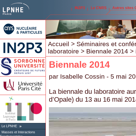
IN2P3
Le CNRS
Autres sites
Accueil
>
Séminaires et confé
laboratoire
>
Biennale 2014
> 
Biennale 2014
par
Isabelle Cossin
- 5 mai 2
La biennale du laboratoire au
d’Opale) du 13 au 16 mai 201
Le LPNHE
Masses et Interactions