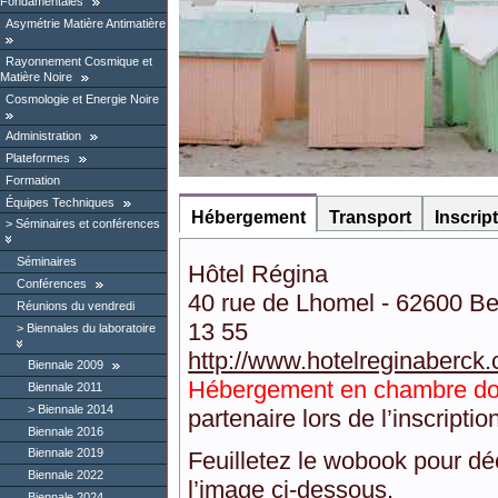
Fondamentales
Asymétrie Matière Antimatière
Rayonnement Cosmique et
Matière Noire
Cosmologie et Energie Noire
Administration
Plateformes
Formation
Équipes Techniques
Hébergement
Transport
Inscript
Séminaires et conférences
Séminaires
Hôtel Régina
Conférences
40 rue de Lhomel - 62600 Ber
Réunions du vendredi
13 55
Biennales du laboratoire
http://www.hotelreginaberck
Biennale 2009
Hébergement en chambre do
Biennale 2011
Biennale 2014
partenaire lors de l’inscriptio
Biennale 2016
Biennale 2019
Feuilletez le wobook pour déc
Biennale 2022
l’image ci-dessous.
Biennale 2024