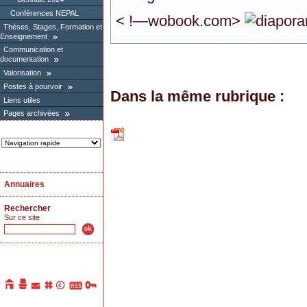
Conférences NEPAL
< !—wobook.com>
Thèses, Stages, Formation et
Enseignement
Communication et
documentation
Valorisation
Postes à pourvoir
Dans la même rubrique :
Liens utiles
Pages archivées
Annuaires
Rechercher
Sur ce site