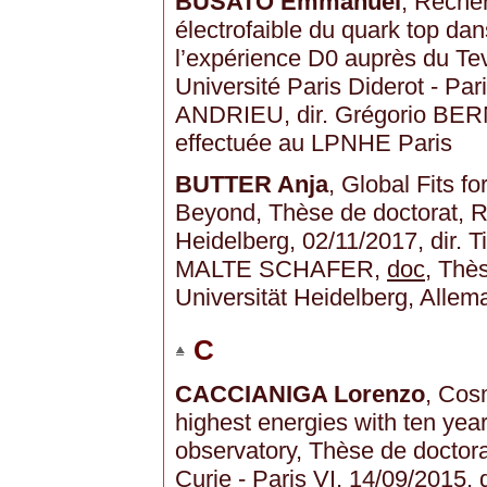
BUSATO Emmanuel
, Reche
électrofaible du quark top dan
l’expérience D0 auprès du Tev
Université Paris Diderot - Par
ANDRIEU, dir. Grégorio BE
effectuée au LPNHE Paris
BUTTER Anja
, Global Fits 
Beyond, Thèse de doctorat, R
Heidelberg, 02/11/2017, dir. 
MALTE SCHAFER,
doc
, Thè
Universität Heidelberg, Alle
C
CACCIANIGA Lorenzo
, Cos
highest energies with ten year
observatory, Thèse de doctorat
Curie - Paris VI, 14/09/2015, d