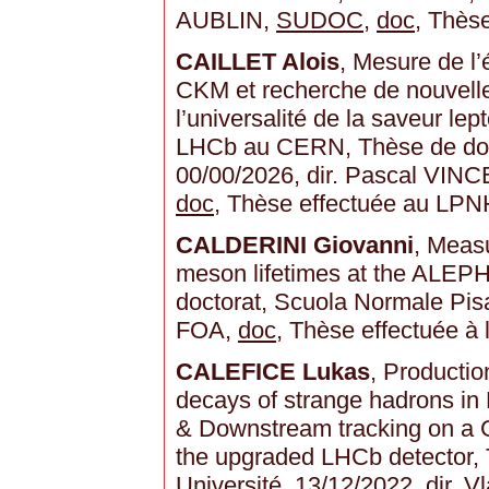
AUBLIN,
SUDOC
,
doc
, Thès
CAILLET Alois
, Mesure de l’
CKM et recherche de nouvelle
l’universalité de la saveur le
LHCb au CERN, Thèse de doct
00/00/2026, dir. Pascal VINC
doc
, Thèse effectuée au LPN
CALDERINI Giovanni
, Meas
meson lifetimes at the ALEP
doctorat, Scuola Normale Pisa
FOA,
doc
, Thèse effectuée à 
CALEFICE Lukas
, Productio
decays of strange hadrons in
& Downstream tracking on a 
the upgraded LHCb detector,
Université, 13/12/2022, dir.