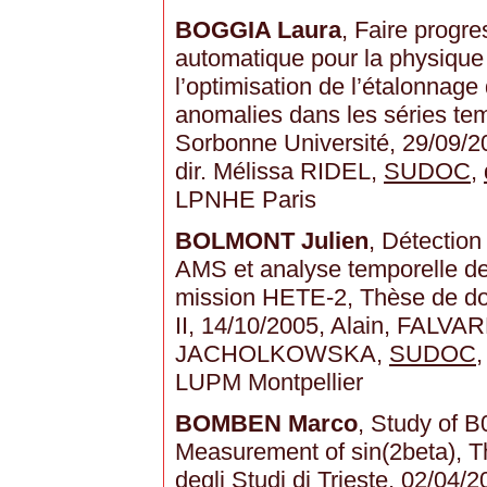
BOGGIA Laura
, Faire progre
automatique pour la physique
l’optimisation de l’étalonnage 
anomalies dans les séries tem
Sorbonne Université, 29/09/
dir. Mélissa RIDEL,
SUDOC
,
LPNHE Paris
BOLMONT Julien
, Détectio
AMS et analyse temporelle d
mission HETE-2, Thèse de doc
II, 14/10/2005, Alain, FALVA
JACHOLKOWSKA,
SUDOC
LUPM Montpellier
BOMBEN Marco
, Study of 
Measurement of sin(2beta), Th
degli Studi di Trieste, 02/04/