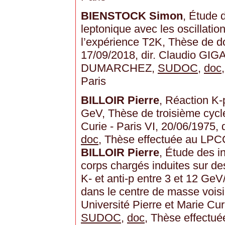
BIENSTOCK Simon
, Étude 
leptonique avec les oscillatio
l’expérience T2K, Thèse de do
17/09/2018, dir. Claudio GIG
DUMARCHEZ,
SUDOC
,
doc
Paris
BILLOIR Pierre
, Réaction K-
GeV, Thèse de troisième cycle
Curie - Paris VI, 20/06/1975
doc
, Thèse effectuée au LPC
BILLOIR Pierre
, Étude des i
corps chargés induites sur des
K- et anti-p entre 3 et 12 GeV
dans le centre de masse voisi
Université Pierre et Marie Cur
SUDOC
,
doc
, Thèse effectu