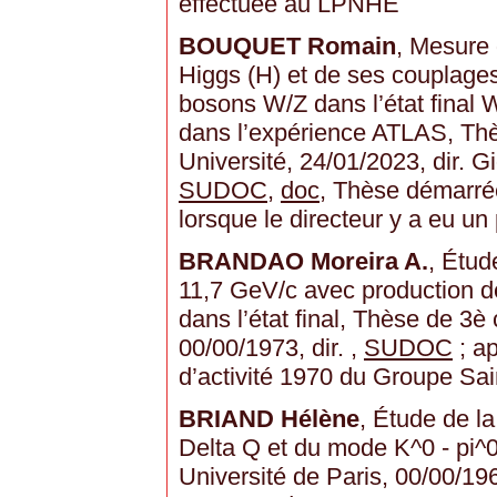
effectuée au LPNHE
BOUQUET Romain
, Mesure 
Higgs (H) et de ses couplage
bosons W/Z dans l’état final
dans l’expérience ATLAS, Th
Université, 24/01/2023, dir.
SUDOC
,
doc
, Thèse démarré
lorsque le directeur y a eu un
BRANDAO Moreira A.
, Étud
11,7 GeV/c avec production d
dans l’état final, Thèse de 3è 
00/00/1973, dir. ,
SUDOC
; ap
d’activité 1970 du Groupe Sa
BRIAND Hélène
, Étude de la
Delta Q et du mode K^0 - pi^0 
Université de Paris, 00/00/1