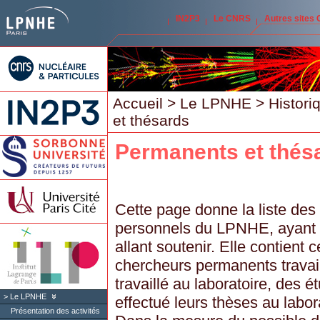
IN2P3
Le CNRS
Autres sites
Accueil
>
Le LPNHE
>
Histori
et thésards
Permanents et thés
Cette page donne la liste des
personnels du LPNHE, ayant
allant soutenir. Elle contient c
chercheurs permanents travail
travaillé au laboratoire, des é
Le LPNHE
effectué leurs thèses au labor
Présentation des activités