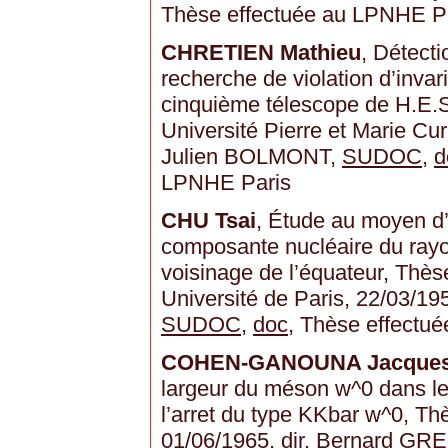
Thèse effectuée au LPNHE P
CHRETIEN Mathieu
, Détecti
recherche de violation d’inva
cinquième télescope de H.E.S
Université Pierre et Marie Curi
Julien BOLMONT,
SUDOC
,
d
LPNHE Paris
CHU Tsai
, Étude au moyen d’
composante nucléaire du ra
voisinage de l’équateur, Thès
Université de Paris, 22/03/1
SUDOC
,
doc
, Thèse effect
COHEN-GANOUNA Jacque
largeur du méson w^0 dans les
l’arret du type KKbar w^0, Thè
01/06/1965, dir. Bernard G