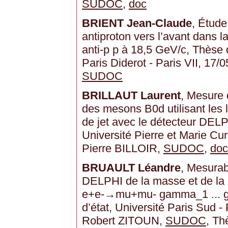
SUDOC
,
doc
BRIENT Jean-Claude
, Étud
antiproton vers l’avant dans 
anti-p p à 18,5 GeV/c, Thèse 
Paris Diderot - Paris VII, 17/
SUDOC
BRILLAUT Laurent
, Mesure 
des mesons B0d utilisant les 
de jet avec le détecteur DEL
Université Pierre et Marie Curi
Pierre BILLOIR,
SUDOC
,
doc
BRUAULT Léandre
, Mesurab
DELPHI de la masse et de la l
e+e-→mu+mu- gamma_1 ... 
d’état, Université Paris Sud - 
Robert ZITOUN,
SUDOC
, Th