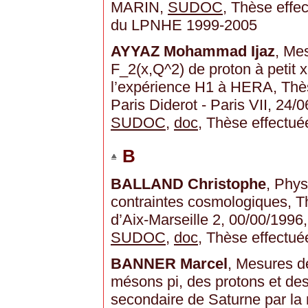
MARIN,
SUDOC
, Thèse effe
du LPNHE 1999-2005
AYYAZ Mohammad Ijaz
, Mes
F_2(x,Q^2) de proton à petit x
l’expérience H1 à HERA, Thès
Paris Diderot - Paris VII, 24
SUDOC
,
doc
, Thèse effectu
B
BALLAND Christophe
, Phys
contraintes cosmologiques, Th
d’Aix-Marseille 2, 00/00/199
SUDOC
,
doc
, Thèse effectué
BANNER Marcel
, Mesures d
mésons pi, des protons et de
secondaire de Saturne par la