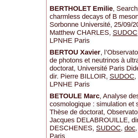
BERTHOLET Emilie
, Search
charmless decays of B meson
Sorbonne Université, 25/09/20
Matthew CHARLES,
SUDOC
LPNHE Paris
BERTOU Xavier
, l’Observato
de photons et neutrinos à ult
doctorat, Université Paris Dide
dir. Pierre BILLOIR,
SUDOC
,
LPNHE Paris
BETOULE Marc
, Analyse de
cosmologique : simulation et
Thèse de doctorat, Observatoi
Jacques DELABROUILLE, dir.
DESCHENES,
SUDOC
,
doc
Paris