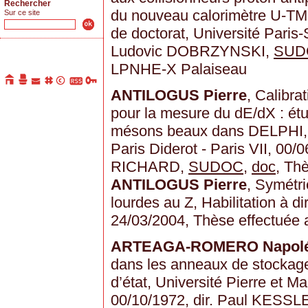
Rechercher
du nouveau calorimètre U-TM
Sur ce site
de doctorat, Université Paris-
Ludovic DOBRZYNSKI,
SUD
LPNHE-X Palaiseau
ANTILOGUS Pierre
, Calibr
pour la mesure du dE/dX : étu
mésons beaux dans DELPHI, T
Paris Diderot - Paris VII, 00/0
RICHARD,
SUDOC
,
doc
, Th
ANTILOGUS Pierre
, Symétri
lourdes au Z, Habilitation à d
24/03/2004, Thèse effectuée
ARTEAGA-ROMERO Napol
dans les anneaux de stockage
d’état, Université Pierre et Ma
00/10/1972, dir. Paul KESS