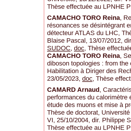
Thèse effectuée au LPNHE P
CAMACHO TORO Reina
, R
résonances se désintégrant en
détecteur ATLAS du LHC, Thès
Blaise Pascal, 13/07/2012, d
SUDOC
,
doc
, Thèse effectu
CAMACHO TORO Reina
, S
diboson topologies : from the d
Habilitation à Diriger des Rec
23/05/2023,
doc
, Thèse effe
CAMARD Arnaud
, Caractéri
performances du calorimètre 
étude des muons et mise à pro
Thèse de doctorat, Université 
VI, 25/10/2004, dir. Phili
Thèse effectuée au LPNHE P