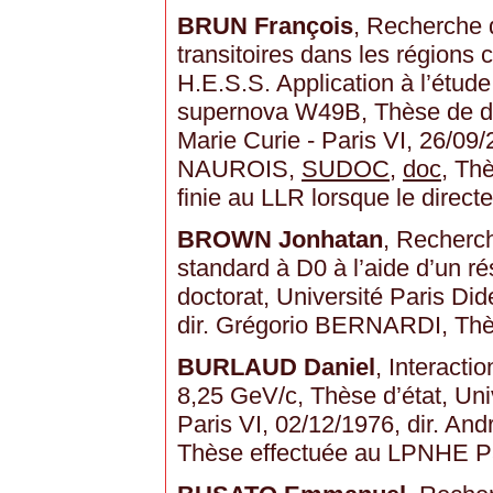
BRUN François
, Recherche 
transitoires dans les régions 
H.E.S.S. Application à l’étude
supernova W49B, Thèse de doc
Marie Curie - Paris VI, 26/09/
NAUROIS,
SUDOC
,
doc
, Th
finie au LLR lorsque le direct
BROWN Jonhatan
, Recherc
standard à D0 à l’aide d’un 
doctorat, Université Paris Dide
dir. Grégorio BERNARDI, Thè
BURLAUD Daniel
, Interact
8,25 GeV/c, Thèse d’état, Univ
Paris VI, 02/12/1976, dir. A
Thèse effectuée au LPNHE P