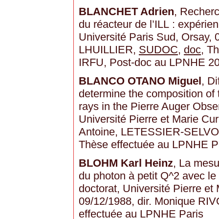
BLANCHET Adrien
, Recherc
du réacteur de l’ILL : expérie
Université Paris Sud, Orsay, 
LHUILLIER,
SUDOC
,
doc
, T
IRFU, Post-doc au LPNHE 2
BLANCO OTANO Miguel
, D
determine the composition of 
rays in the Pierre Auger Obse
Université Pierre et Marie Cur
Antoine, LETESSIER-SELVON
Thèse effectuée au LPNHE P
BLOHM Karl Heinz
, La mesu
du photon à petit Q^2 avec l
doctorat, Université Pierre et 
09/12/1988, dir. Monique RI
effectuée au LPNHE Paris