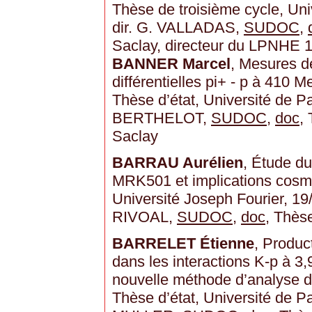
Thèse de troisième cycle, Uni
dir. G. VALLADAS,
SUDOC
,
Saclay, directeur du LPNHE 
BANNER Marcel
, Mesures d
différentielles pi+ - p à 410 
Thèse d’état, Université de Pa
BERTHELOT,
SUDOC
,
doc
,
Saclay
BARRAU Aurélien
, Étude du
MRK501 et implications cosmo
Université Joseph Fourier, 19
RIVOAL,
SUDOC
,
doc
, Thès
BARRELET Étienne
, Produc
dans les interactions K-p à 3,
nouvelle méthode d’analyse d
Thèse d’état, Université de Pa