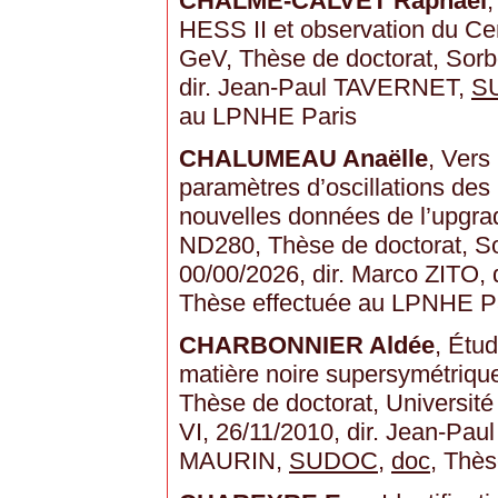
CHALMÉ-CALVET Raphael
HESS II et observation du Ce
GeV, Thèse de doctorat, Sorb
dir. Jean-Paul TAVERNET,
S
au LPNHE Paris
CHALUMEAU Anaëlle
, Vers
paramètres d’oscillations des
nouvelles données de l’upgra
ND280, Thèse de doctorat, So
00/00/2026, dir. Marco ZITO,
Thèse effectuée au LPNHE P
CHARBONNIER Aldée
, Étud
matière noire supersymétriqu
Thèse de doctorat, Université 
VI, 26/11/2010, dir. Jean-Pa
MAURIN,
SUDOC
,
doc
, Thè