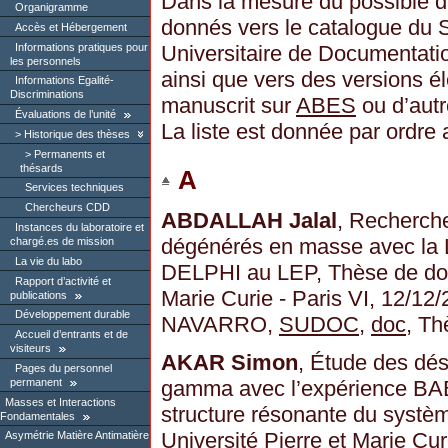
Dans la mesure du possible d
Organigramme
donnés vers le catalogue du
Accès et Hébergement
Informations pratiques pour
Universitaire de Documentat
les personnels
ainsi que vers des versions é
Informations Egalité-
Discriminations
manuscrit sur
ABES
ou d’autr
Évaluations de l’unité
La liste est donnée par ordre 
Historique des thèses
Permanents et
thésards
A
Services techniques
Chercheurs CDD
ABDALLAH Jalal
, Recherch
Instances du laboratoire et
dégénérés en masse avec la 
chargé.es de mission
La vie du labo
DELPHI au LEP, Thèse de doct
Rapport d’activité et
Marie Curie - Paris VI, 12/12
publications
Développement durable
NAVARRO,
SUDOC
,
doc
, Th
Accueil d’entrants et de
visiteurs
AKAR Simon
, Étude des dés
Pages du personnel
permanent
gamma avec l’expérience BABA
Masses et Interactions
structure résonante du systèm
Fondamentales
Université Pierre et Marie Curi
Asymétrie Matière Antimatière