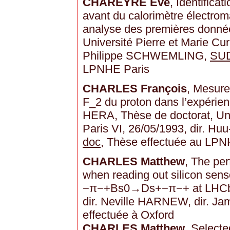
CHAREYRE Eve
, Identifica
avant du calorimètre électr
analyse des premières donnée
Université Pierre et Marie Curi
Philippe SCHWEMLING,
SU
LPNHE Paris
CHARLES François
, Mesure
F_2 du proton dans l’expérien
HERA, Thèse de doctorat, Univ
Paris VI, 26/05/1993, dir. 
doc
, Thèse effectuée au LPN
CHARLES Matthew
, The pe
when reading out silicon sen
−π−+Bs0​→Ds+−​π−+ at LHCb,
dir. Neville HARNEW, dir. J
effectuée à Oxford
CHARLES Matthew
, Selecte