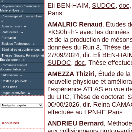
Eli BEN-HAIM,
SUDOC
,
doc
Rayonnement Cosmique et
Matière Noire
Paris
Cosmologie et Energie Noire
AMALRIC Renaud
, Études d
Administration
>KS0h+h’- avec les données 
Plateformes
et de la production de méson
Formation
Équipes Techniques
données du Run 3, Thèse de d
Séminaires et conférences
27/09/2024, dir. Eli BEN-HA
Thèses, Stages, Formation et
Enseignement
SUDOC
,
doc
, Thèse effectu
Communication et
documentation
AMEZZA Thiziri
, Étude de la
Valorisation
nouvelle physique et améliora
Postes à pourvoir
Liens utiles
l’expérience ATLAS en vue de
Pages archivées
du LHC, Thèse de doctorat, S
00/00/2026, dir. Reina CA
effectuée au LPNHE Paris
ANDRIEU Bernard
, Méthode
Annuaires
aux collisionneurs proton-ant