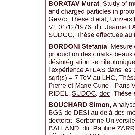
BORATAV Murat
, Study of m
and charged particles in proto
GeV/c, Thèse d’état, Universit
VI, 01/12/1976, dir. Jean
SUDOC
, Thèse effectuée a
BORDONI Stefania
, Mesure 
production des quarks beaux e
désintégration semileptonique
l’expérience ATLAS dans les c
sqrt(s) = 7 TeV au LHC, Thèse
Pierre et Marie Curie - Paris V
RIDEL,
SUDOC
,
doc
, Thèse
BOUCHARD Simon
, Analyse
BGS de DESI au delà des mé
doctorat, Sorbonne Université
BALLAND, dir. Pauline ZA