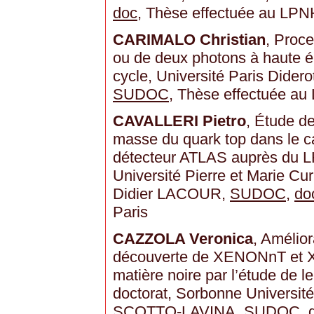
doc
, Thèse effectuée au LPN
CARIMALO Christian
, Proc
ou de deux photons à haute é
cycle, Université Paris Didero
SUDOC
, Thèse effectuée a
CAVALLERI Pietro
, Étude de
masse du quark top dans le c
détecteur ATLAS auprès du L
Université Pierre et Marie Curi
Didier LACOUR,
SUDOC
,
do
Paris
CAZZOLA Veronica
, Amélior
découverte de XENONnT et XL
matière noire par l’étude de l
doctorat, Sorbonne Université
SCOTTO-LAVINA,
SUDOC
,