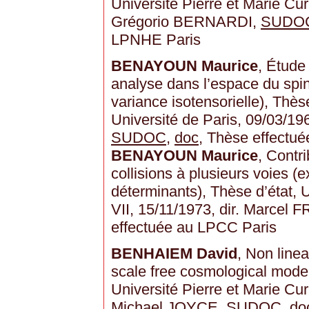
Université Pierre et Marie Curi
Grégorio BERNARDI,
SUDO
LPNHE Paris
BENAYOUN Maurice
, Étude
analyse dans l’espace du spi
variance isotensorielle), Thès
Université de Paris, 09/03/1
SUDOC
,
doc
, Thèse effectu
BENAYOUN Maurice
, Contri
collisions à plusieurs voies 
déterminants), Thèse d’état, U
VII, 15/11/1973, dir. Marcel
effectuée au LPCC Paris
BENHAIEM David
, Non linea
scale free cosmological model
Université Pierre et Marie Curi
Michael JOYCE,
SUDOC
,
do